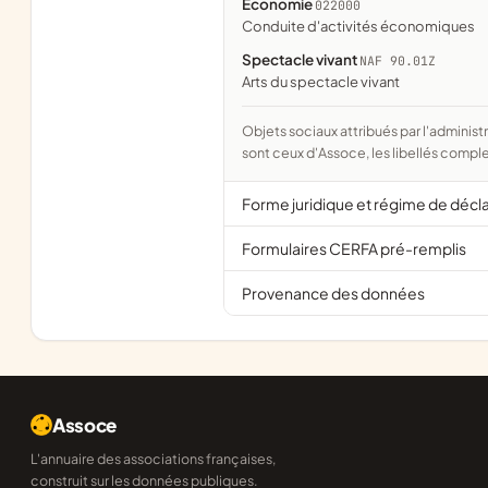
Économie
022000
conduite d'activités économiques
Spectacle vivant
NAF 90.01Z
Arts du spectacle vivant
Objets sociaux attribués par l'administration d'après l'objet déclaré ; activité NAF attribuée par l'INSEE. Les noms courts
sont ceux d'Assoce, les libellés comple
Forme juridique et régime de décl
Formulaires CERFA pré-remplis
Provenance des données
Assoce
L'annuaire des associations françaises,
construit sur les données publiques.