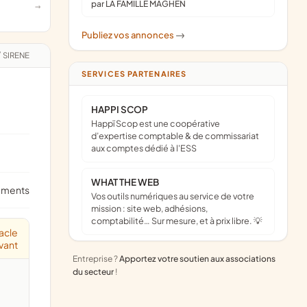
par LA FAMILLE MAGHEN
Publiez vos annonces
->
/
SIRENE
SERVICES PARTENAIRES
HAPPI SCOP
Happï Scop est une coopérative
d’expertise comptable & de commissariat
aux comptes dédié à l'ESS
WHAT THE WEB
ements
Vos outils numériques au service de votre
mission : site web, adhésions,
comptabilité… Sur mesure, et à prix libre. 💡
acle
ivant
Entreprise ?
Apportez votre soutien aux associations
du secteur
!