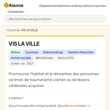
Assoce
Départements
Annonces
Associations inscrites
Connexion
Rechercher une association
Oyonnax
VIS LA VILLE
VIS LA VILLE
Active
Oyonnax
Aide handicap
Gestion financière
Action sociale
W014001466
832144752
Créée en 2017
promouvoir l'habitat et la réinsertion des personnes
victimes de traumatisme crânien ou de lésions
cérébrales acquises
CONTACT
Aucun moyen de contact publié.
Ajouter un contact
->