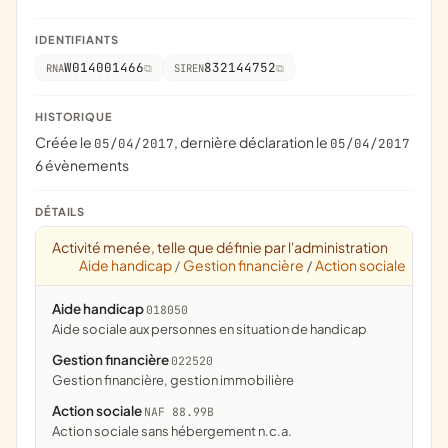
IDENTIFIANTS
W014001466
832144752
RNA
SIREN
HISTORIQUE
Créée le
, dernière déclaration le
05/04/2017
05/04/2017
6 évènements
DÉTAILS
Activité menée, telle que définie par l'administration
Aide handicap
Gestion financière
Action sociale
/
/
Aide handicap
018050
aide sociale aux personnes en situation de handicap
Gestion financière
022520
gestion financière, gestion immobilière
Action sociale
NAF 88.99B
Action sociale sans hébergement n.c.a.