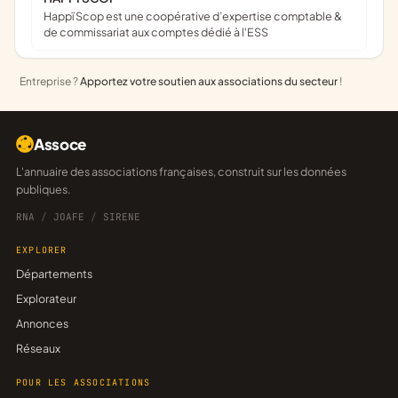
Happï Scop est une coopérative d’expertise comptable &
de commissariat aux comptes dédié à l'ESS
Entreprise ?
Apportez votre soutien aux associations du secteur
!
Assoce
L'annuaire des associations françaises, construit sur les données
publiques.
RNA
/
JOAFE
/
SIRENE
EXPLORER
Départements
Explorateur
Annonces
Réseaux
POUR LES ASSOCIATIONS