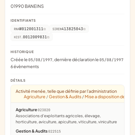
01990 BANEINS
IDENTIFIANTS
W012001311
413825043
RNA
SIREN
0012009831
HIST.
HISTORIQUE
Créée le
, dernière déclaration le
05/08/1997
05/08/1997
6 évènements
DÉTAILS
Activité menée, telle que définie par l'administration
Agriculture
Gestion & Audits
Mise a disposition de per
/
/
Agriculture
023020
associations d'exploitants agricoles, élevage,
horticulture, aviculture, apiculture, viticulture, viniculture
Gestion & Audits
022515