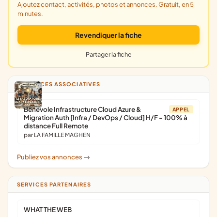
Ajoutez contact, activités, photos et annonces. Gratuit, en 5
minutes.
Revendiquer la fiche
Partager la fiche
ANNONCES ASSOCIATIVES
Bénévole Infrastructure Cloud Azure &
APPEL
Migration Auth [Infra / DevOps / Cloud] H/F - 100% à
distance Full Remote
par LA FAMILLE MAGHEN
Publiez vos annonces
->
SERVICES PARTENAIRES
WHAT THE WEB