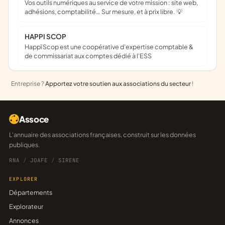
Vos outils numériques au service de votre mission : site web,
adhésions, comptabilité… Sur mesure, et à prix libre. 💡
HAPPI SCOP
Happï Scop est une coopérative d’expertise comptable &
de commissariat aux comptes dédié à l'ESS
Entreprise ?
Apportez votre soutien aux associations du secteur
!
Assoce
L'annuaire des associations françaises, construit sur les données
publiques.
RNA
/
JOAFE
/
SIRENE
EXPLORER
Départements
Explorateur
Annonces