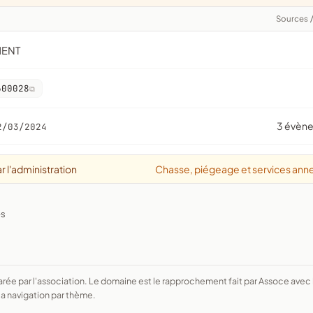
Sources
MENT
600028
3 évèn
2/03/2024
r l'administration
Chasse, piégeage et services ann
es
a navigation par thème.