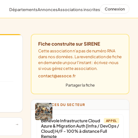
Connexion
Départements
Annonces
Associations inscrites
Fiche construite sur SIRENE
Cette association n'a pas de numéro RNA
dans nos données. La revendication de fiche
en demande un pour l'instant : écrivez-nous
si vous gérez cette association.
contact@assoce.fr
Partager la fiche
ANNONCES DU SECTEUR
Bénévole Infrastructure Cloud
APPEL
Azure & Migration Auth [Infra / DevOps /
Cloud] H/F - 100% à distance Full
Remote