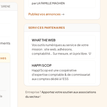
par LA FAMILLE MAGHEN
/
SIRENE
Publiez vos annonces
->
SERVICES PARTENAIRES
WHAT THE WEB
ements
Vos outils numériques au service de votre
mission : site web, adhésions,
comptabilité… Sur mesure, et à prix libre. 💡
exes
HAPPI SCOP
Happï Scop est une coopérative
d’expertise comptable & de commissariat
aux comptes dédié à l'ESS
Entreprise ?
Apportez votre soutien aux associations
du secteur
!