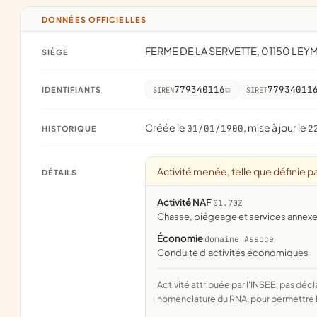
DONNÉES OFFICIELLES
FERME DE LA SERVETTE, 01150 LEY
SIÈGE
779340116
77934011
IDENTIFIANTS
SIREN
SIRET
Créée le
, mise à jour le
01/01/1900
2
HISTORIQUE
Activité menée, telle que définie pa
DÉTAILS
Activité NAF
01.70Z
Chasse, piégeage et services annex
Économie
domaine Assoce
conduite d'activités économiques
Activité attribuée par l'INSEE, pas déclarée par l'association. Le domaine est le rapprochement fait par Assoce avec la
nomenclature du RNA, pour permettre l