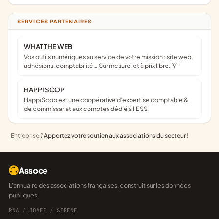
SERVICES PARTENAIRES
WHAT THE WEB
Vos outils numériques au service de votre mission : site web,
adhésions, comptabilité… Sur mesure, et à prix libre. 💡
HAPPI SCOP
Happï Scop est une coopérative d’expertise comptable &
de commissariat aux comptes dédié à l'ESS
Entreprise ?
Apportez votre soutien aux associations du secteur
!
Assoce
L'annuaire des associations françaises, construit sur les données
publiques.
RNA
/
JOAFE
/
SIRENE