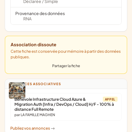
Déclarée
Simple
/
Provenance des données
RNA
Association dissoute
Cette fiche est conservée pour mémoire à partir des données
publiques.
Partager la fiche
ANNONCES ASSOCIATIVES
Bénévole Infrastructure Cloud Azure &
APPEL
Migration Auth [Infra / DevOps / Cloud] H/F - 100% à
distance Full Remote
par LA FAMILLE MAGHEN
Publiez vos annonces
->