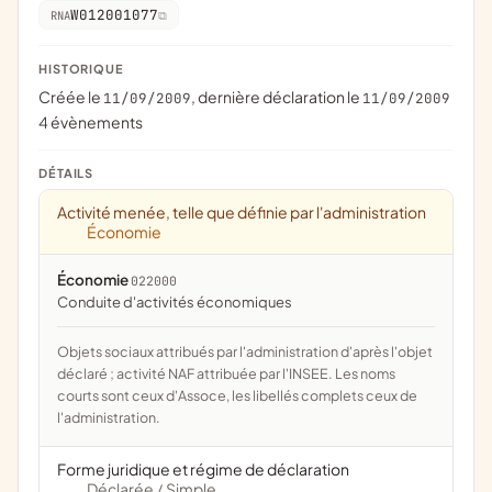
W012001077
RNA
HISTORIQUE
Créée le
, dernière déclaration le
11/09/2009
11/09/2009
4 évènements
DÉTAILS
Activité menée, telle que définie par l'administration
Économie
Économie
022000
conduite d'activités économiques
Objets sociaux attribués par l'administration d'après l'objet
déclaré ; activité NAF attribuée par l'INSEE. Les noms
courts sont ceux d'Assoce, les libellés complets ceux de
l'administration.
Forme juridique et régime de déclaration
Déclarée
Simple
/