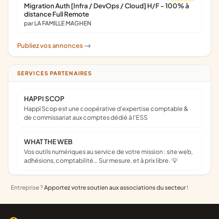
Migration Auth [Infra / DevOps / Cloud] H/F - 100% à
distance Full Remote
par LA FAMILLE MAGHEN
Publiez vos annonces
->
SERVICES PARTENAIRES
HAPPI SCOP
Happï Scop est une coopérative d’expertise comptable &
de commissariat aux comptes dédié à l'ESS
WHAT THE WEB
Vos outils numériques au service de votre mission : site web,
adhésions, comptabilité… Sur mesure, et à prix libre. 💡
Entreprise ?
Apportez votre soutien aux associations du secteur
!