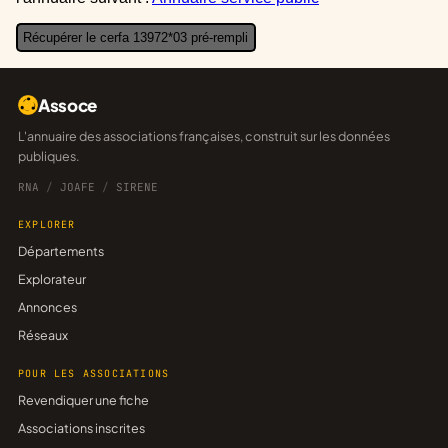
Récupérer le cerfa 13972*03 pré-rempli
Assoce
L'annuaire des associations françaises, construit sur les données
publiques.
RNA
/
JOAFE
/
SIRENE
EXPLORER
Départements
Explorateur
Annonces
Réseaux
POUR LES ASSOCIATIONS
Revendiquer une fiche
Associations inscrites