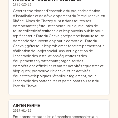
1995-12-26
gérer et coordonner l'ensemble du projet de création,
d'installation et de développement du Parc du cheval en
Rhône-Alpes de Chazey sur Ain dans toutes ses
composantes ; être l'interlocuteur unique auprès de
toute collectivité territoriale et les pouvoirs public pour
représenter le Parc du Cheval ; préparer et instruire toute
demande de subvention pour le compte du Parc du
Cheval ; gérer tous les problèmes fonciers permettant la
réalisation de l'objet social ; assurer la gestion de
l'ensemble des installations équestres et des
équipements s'y rattachant ; organiser des
compétitions officielles et autres activités équestres et
hippiques ; promouvoir le cheval et les activités
équestres et hippiques ; établir un règlement, pour
l'ensemble des partenaires et participants au sein du
Parc du Cheval
AIN'EN FERME
2017-01-12
entreprendre toutes les démarches nécessaires à la