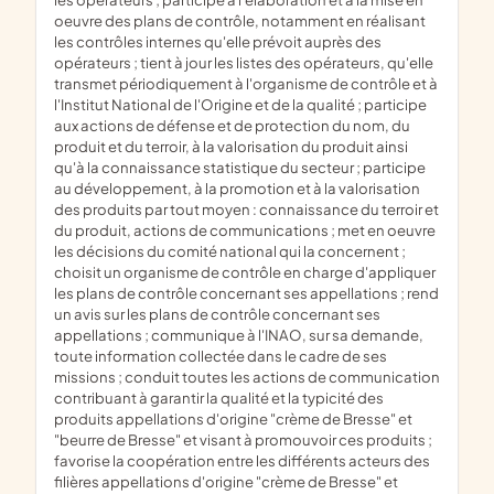
oeuvre des plans de contrôle, notamment en réalisant
les contrôles internes qu'elle prévoit auprès des
opérateurs ; tient à jour les listes des opérateurs, qu'elle
transmet périodiquement à l'organisme de contrôle et à
l'Institut National de l'Origine et de la qualité ; participe
aux actions de défense et de protection du nom, du
produit et du terroir, à la valorisation du produit ainsi
qu'à la connaissance statistique du secteur ; participe
au développement, à la promotion et à la valorisation
des produits par tout moyen : connaissance du terroir et
du produit, actions de communications ; met en oeuvre
les décisions du comité national qui la concernent ;
choisit un organisme de contrôle en charge d'appliquer
les plans de contrôle concernant ses appellations ; rend
un avis sur les plans de contrôle concernant ses
appellations ; communique à l'INAO, sur sa demande,
toute information collectée dans le cadre de ses
missions ; conduit toutes les actions de communication
contribuant à garantir la qualité et la typicité des
produits appellations d'origine "crème de Bresse" et
"beurre de Bresse" et visant à promouvoir ces produits ;
favorise la coopération entre les différents acteurs des
filières appellations d'origine "crème de Bresse" et