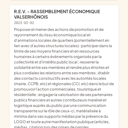
R.E.V. - RASSEMBLEMENT ÉCONOMIQUE
VALSERHÔNOIS
2023-02-02
proposer et mener des actions de promotion et de
rayonnement du tissu économique local et
d'animations locales de quartiers (potentiellement en
lien avec d'autres structures locales) ; participer dans la
limite de ses moyens financiers et en ressources
humaines à certains évènements organisés par la
collectivité et d'intérêts public local ; resserrer la
solidarité entre ses membres et rendre plus étroites et
plus cordiales les relations entre ses membres ; établir
des contacts constructifs avec les autorités locales
(mairie, CCPB, etc) et régionales (CCI, etc) dans le but de
promouvoir l'action commerciales, touristique et
résidentielle ; engager la valorisation de ses partenaires
publics financiers et autres contributeurs matériel et
logistique auprès du public par une communication
transparente sur le rôle de ceux-ci, matérialisée à
minima dans ses supports médias par la présence du
LOGO et toute autre manifestation publique (articles,
médias, citation lors des prises de paroles,