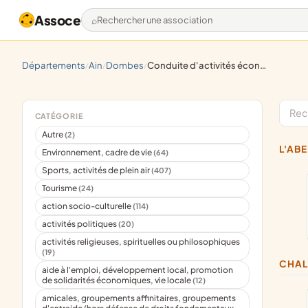
Assoce
Rechercher une association
départements
ain
dombes
conduite d'activités économiques
/
/
/
CATÉGORIE
Autre
(2)
L'A
Environnement, cadre de vie
(64)
Sports, activités de plein air
(407)
Tourisme
(24)
action socio-culturelle
(114)
activités politiques
(20)
activités religieuses, spirituelles ou philosophiques
(19)
CHA
aide à l'emploi, développement local, promotion
de solidarités économiques, vie locale
(12)
amicales, groupements affinitaires, groupements