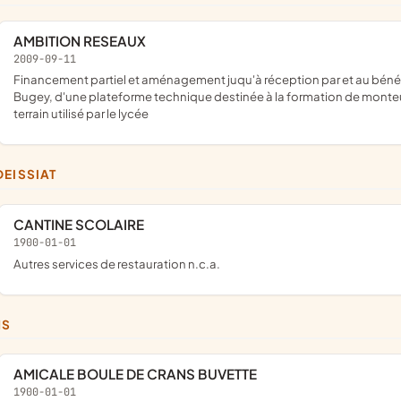
AMBITION RESEAUX
2009-09-11
financement partiel et aménagement juqu'à réception par et au bénéfice du lycée professionnel Alexandre Bérard à Ambérieu-en-
Bugey, d'une plateforme technique destinée à la formation de monteurs
terrain utilisé par le lycée
DEISSIAT
CANTINE SCOLAIRE
1900-01-01
Autres services de restauration n.c.a.
NS
AMICALE BOULE DE CRANS BUVETTE
1900-01-01