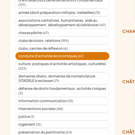
d'entraide (hors défense de droits fondamentaux
(177)
armée (dont préparation militaire, médailles)
(11)
associations caritatives, humanitaires, aide au
développement, développement du bénévolat
(47)
CHA
chasse pêche
(67)
clubs de loisirs, relations
(195)
clubs, cercles de réflexion
(6)
conduite d'activités économiques
(61)
culture, pratiques d'activités artistiques, culturelles
(321)
domaines divers, domaines de nomenclature
SITADELE à reclasser
(71)
CHÂ
défense de droits fondamentaux, activités civiques
(3)
information communication
(13)
interventions sociales
(44)
justice
(1)
logement
(12)
CHÂ
préservation du patrimoine
(24)