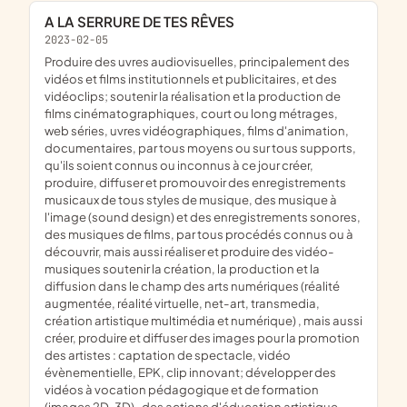
A LA SERRURE DE TES RÊVES
2023-02-05
produire des uvres audiovisuelles, principalement des
vidéos et films institutionnels et publicitaires, et des
vidéoclips; soutenir la réalisation et la production de
films cinématographiques, court ou long métrages,
web séries, uvres vidéographiques, films d'animation,
documentaires, par tous moyens ou sur tous supports,
qu'ils soient connus ou inconnus à ce jour créer,
produire, diffuser et promouvoir des enregistrements
musicaux de tous styles de musique, des musique à
l'image (sound design) et des enregistrements sonores,
des musiques de films, par tous procédés connus ou à
découvrir, mais aussi réaliser et produire des vidéo-
musiques soutenir la création, la production et la
diffusion dans le champ des arts numériques (réalité
augmentée, réalité virtuelle, net-art, transmedia,
création artistique multimédia et numérique) , mais aussi
créer, produire et diffuser des images pour la promotion
des artistes : captation de spectacle, vidéo
évènementielle, EPK, clip innovant; développer des
vidéos à vocation pédagogique et de formation
(images 2D, 3D) , des actions d'éducation artistique,