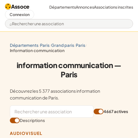
Assoce
Départements
Annonces
Associations inscrites
Connexion
Rechercher une association
départements
paris
grand paris
paris
/
/
/
/
information communication
information communication —
Paris
Découvrez les 5 377 associations information
communication de Paris.
4667 actives
Descriptions
AUDIOVISUEL