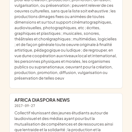
vulgarisation, ou préservation ; peuvent relever de ces
oeuvres culturelles, sans que la liste soit exhaustive ; les
productions dimages fixes ou animées de toutes
dimensions et sur tout support cinématographiques,
audiovisuelles, photographiques, etc ; écrites,
graphiques et plastiques ; musicales, sonores,
théâtrales et chorégraphiques ; multimédias, logicielles
; et de façon générale toute oeuvre originale à finalité
artistique, pédagogique ou ludique ; de regrouper, en
vue dune coopération aux niveaux local et international,
les personnes physiques et morales, les organismes
publics ou supranationaux, oeuvrant pour la création,
production, promotion, diffusion, vulgarisation ou
préservation de telles oeuv
AFRICA DIASPORA NEWS
2017-09-27
collectif réunissant des jeunes étudiants autour de
laudiovisuel et des médias ayant pour but la
mutualisation de compétences et de ressources ainsi
que lentraide et la solidarité ; la production et la