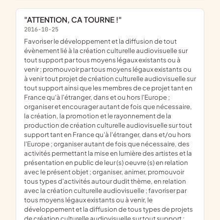
"ATTENTION, CA TOURNE !"
2016-10-25
favoriser le développement et la diffusion de tout
évènement lié à la création culturelle audiovisuelle sur
tout support par tous moyens légaux existants ou à
venir ; promouvoir par tous moyens légaux existants ou
à venir tout projet de création culturelle audiovisuelle sur
tout support ainsi que les membres de ce projet tant en
France qu'à l'étranger, dans et ou hors l'Europe ;
organiser et encourager autant de fois que nécessaire,
la création, la promotion et le rayonnement de la
production de création culturelle audiovisuelle sur tout
support tant en France qu'à l'étranger, dans et/ou hors
l'Europe ; organiser autant de fois que nécessaire, des
activités permettant la mise en lumière des artistes et la
présentation en public de leur (s) oeuvre (s) en relation
avec le présent objet ; organiser, animer, promouvoir
tous types d'activités autour dudit thème, en relation
avec la création culturelle audiovisuelle ; favoriser par
tous moyens légaux existants ou à venir, le
développement et la diffusion de tous types de projets
de création culturelle audiovisuelle sur tout support ;