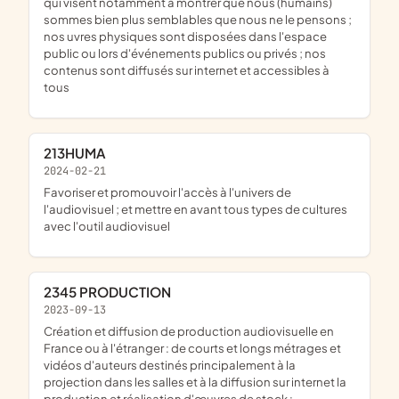
qui visent notamment à montrer que nous (humains)
sommes bien plus semblables que nous ne le pensons ;
nos uvres physiques sont disposées dans l'espace
public ou lors d'événements publics ou privés ; nos
contenus sont diffusés sur internet et accessibles à
tous
213HUMA
2024-02-21
favoriser et promouvoir l'accès à l'univers de
l'audiovisuel ; et mettre en avant tous types de cultures
avec l'outil audiovisuel
2345 PRODUCTION
2023-09-13
création et diffusion de production audiovisuelle en
France ou à l'étranger : de courts et longs métrages et
vidéos d'auteurs destinés principalement à la
projection dans les salles et à la diffusion sur internet la
production et réalisation d'œuvres de stock :