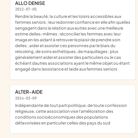
ALLO DENISE
2012-07-05
rendre la beauté, la culture et les loisirs accessibles aux
femmes seniors ; leur redonner confiance en elle afin quelles
sengagent dans la relation aux autres avec une meilleure
estime delles-mêmes ; réconcilier les femmes avec leur
image en les aidant à retrouver le plaisir de prendre soin
delles ; aider et assister ces personnes par le biais du
relooking, de soins esthétiques, de maquillages ; plus
généralement aider et assister des particuliers ou le cas
échéant dautres associations ayant le même objet ou étant
engagé dans lassistance et laide aux femmes seniors
ALTER-AIDE
2014-03-09
indépendante de tout parti politique, de toute confession
religieuse, cette association vise l'amélioration des
conditions socioéconomiques des populations
défavorisées en particulier celles des pays du sud