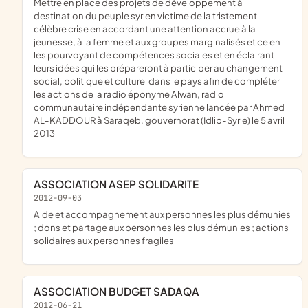
mettre en place des projets de développement à
destination du peuple syrien victime de la tristement
célèbre crise en accordant une attention accrue à la
jeunesse, à la femme et aux groupes marginalisés et ce en
les pourvoyant de compétences sociales et en éclairant
leurs idées qui les prépareront à participer au changement
social, politique et culturel dans le pays afin de compléter
les actions de la radio éponyme Alwan, radio
communautaire indépendante syrienne lancée par Ahmed
AL-KADDOUR à Saraqeb, gouvernorat (Idlib-Syrie) le 5 avril
2013
ASSOCIATION ASEP SOLIDARITE
2012-09-03
aide et accompagnement aux personnes les plus démunies
; dons et partage aux personnes les plus démunies ; actions
solidaires aux personnes fragiles
ASSOCIATION BUDGET SADAQA
2012-06-21