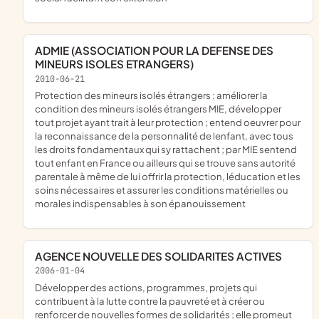
ADMIE (ASSOCIATION POUR LA DEFENSE DES
MINEURS ISOLES ETRANGERS)
2010-06-21
protection des mineurs isolés étrangers ; améliorer la
condition des mineurs isolés étrangers MIE, développer
tout projet ayant trait à leur protection ; entend oeuvrer pour
la reconnaissance de la personnalité de lenfant, avec tous
les droits fondamentaux qui sy rattachent ; par MIE sentend
tout enfant en France ou ailleurs qui se trouve sans autorité
parentale à même de lui offrir la protection, léducation et les
soins nécessaires et assurer les conditions matérielles ou
morales indispensables à son épanouissement
AGENCE NOUVELLE DES SOLIDARITES ACTIVES
2006-01-04
développer des actions, programmes, projets qui
contribuent à la lutte contre la pauvreté et à créer ou
renforcer de nouvelles formes de solidarités ; elle promeut