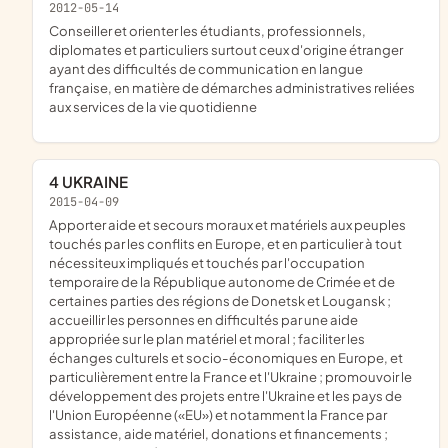
2012-05-14
conseiller et orienter les étudiants, professionnels,
diplomates et particuliers surtout ceux d'origine étranger
ayant des difficultés de communication en langue
française, en matière de démarches administratives reliées
aux services de la vie quotidienne
4 UKRAINE
2015-04-09
apporter aide et secours moraux et matériels aux peuples
touchés par les conflits en Europe, et en particulier à tout
nécessiteux impliqués et touchés par l'occupation
temporaire de la République autonome de Crimée et de
certaines parties des régions de Donetsk et Lougansk ;
accueillir les personnes en difficultés par une aide
appropriée sur le plan matériel et moral ; faciliter les
échanges culturels et socio-économiques en Europe, et
particulièrement entre la France et l'Ukraine ; promouvoir le
développement des projets entre l'Ukraine et les pays de
l'Union Européenne («EU») et notamment la France par
assistance, aide matériel, donations et financements ;