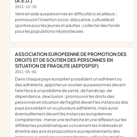
(A.E.D.)
2012-12-10
venir en aide aux personnes en difficulté ici et ailleurs ;
promouvoir l'insertion socio-éducative, culturelle et
sportive pour les jeunes et adultes ; collecter des fonds
pour les populations nécessiteuses
ASSOCIATION EUROPEENNE DE PROMOTION DES
DROITS ET DE SOUTIEN DES PERSONNES EN
SITUATION DE FRAGILITE (AEPDSPSF)
2011-05-06
dans chaque pays européen possédant un adhérent ou
des adhérents, apporter un soutien aux personnes devant
faire face à un problème de santé, de handicap, de
dépendance, dexclusion ; promouvoir les droits des
personnes en situation de fragilité devant les instances des
pays possédant un ou plusieurs adhérents, mais aussi
éventuellement devant les instances européennes
compétentes ; mener une recherche et une réflexion sur les
différentes problématiques concernant les intéressés et
émettre des avis et propositions aux représentants des
instances européennes compétentes ; utiliser les médias