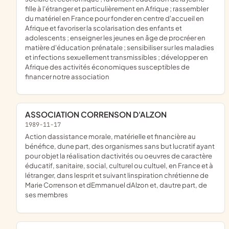
fille à l'étranger et particulièrement en Afrique ; rassembler
du matériel en France pour fonder en centre d'accueil en
Afrique et favoriser la scolarisation des enfants et
adolescents ; enseigner les jeunes en âge de procréer en
matière d'éducation prénatale ; sensibiliser sur les maladies
et infections sexuellement transmissibles ; développer en
Afrique des activités économiques susceptibles de
financer notre association
ASSOCIATION CORRENSON D'ALZON
1989-11-17
action dassistance morale, matérielle et financière au
bénéfice, dune part, des organismes sans but lucratif ayant
pour objet la réalisation dactivités ou oeuvres de caractère
éducatif, sanitaire, social, culturel ou cultuel, en France et à
létranger, dans lesprit et suivant linspiration chrétienne de
Marie Correnson et dEmmanuel dAlzon et, dautre part, de
ses membres