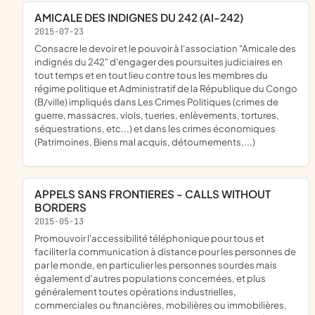
AMICALE DES INDIGNES DU 242 (AI-242)
2015-07-23
consacre le devoir et le pouvoir à l'association "Amicale des
indignés du 242" d'engager des poursuites judiciaires en
tout temps et en tout lieu contre tous les membres du
régime politique et Administratif de la République du Congo
(B/ville) impliqués dans Les Crimes Politiques (crimes de
guerre, massacres, viols, tueries, enlèvements, tortures,
séquestrations, etc...) et dans les crimes économiques
(Patrimoines, Biens mal acquis, détournements,...)
APPELS SANS FRONTIERES - CALLS WITHOUT
BORDERS
2015-05-13
promouvoir l'accessibilité téléphonique pour tous et
faciliter la communication à distance pour les personnes de
par le monde, en particulier les personnes sourdes mais
également d'autres populations concernées, et plus
généralement toutes opérations industrielles,
commerciales ou financières, mobilières ou immobilières,