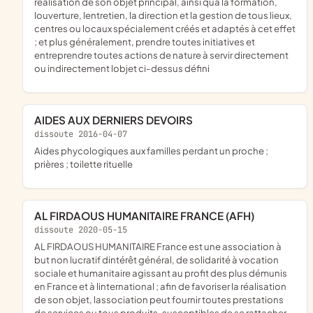
réalisation de son objet principal, ainsi quà la formation,
louverture, lentretien, la direction et la gestion de tous lieux,
centres ou locaux spécialement créés et adaptés à cet effet
; et plus généralement, prendre toutes initiatives et
entreprendre toutes actions de nature à servir directement
ou indirectement lobjet ci-dessus défini
AIDES AUX DERNIERS DEVOIRS
dissoute 2016-04-07
aides phycologiques aux familles perdant un proche ;
prières ; toilette rituelle
AL FIRDAOUS HUMANITAIRE FRANCE (AFH)
dissoute 2020-05-15
AL FIRDAOUS HUMANITAIRE France est une association à
but non lucratif dintérêt général, de solidarité à vocation
sociale et humanitaire agissant au profit des plus démunis
en France et à linternational ; afin de favoriser la réalisation
de son objet, lassociation peut fournir toutes prestations
de services ou tous produits, susceptibles de se rattacher,