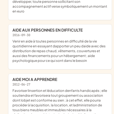
développer, toute personne sollicitant son
accompagnement actif verse symboliquement un montant
en euro
AIDE AUX PERSONNES EN DIFFICULTE
2016-09-30
venir en aide à toutes personnes en difficulté de la vie
quotidienne en essayant dapporter un peu daide avec des
distribution de repas chaud, vêtements, couvertures et
aussi des financements pour un hébergement ; aide
psychologique pour ce qui sont dans le besoin
AIDE MOI A APPRENDRE
2012-06-27
favoriser linsertion et léducation denfants handicapés ; elle
soutiendra et favorisera tout groupement ou association
dont lobjet est conforme au sien ; à cet effet, elle pourra
procéder à lacquisition, la location, et ladministration de
tous biens meubles et immeubles nécessaires à la