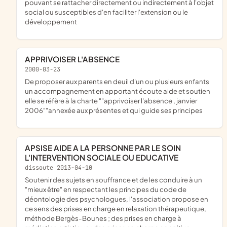
pouvant se rattacher directement ou indirectement à l'objet
social ou susceptibles d'en faciliter l'extension ou le
développement
APPRIVOISER L'ABSENCE
2000-03-23
de proposer aux parents en deuil d'un ou plusieurs enfants
un accompagnement en apportant écoute aide et soutien
elle se réfère à la charte ""apprivoiser l'absence , janvier
2006""annexée aux présentes et qui guide ses principes
APSISE AIDE A LA PERSONNE PAR LE SOIN
L'INTERVENTION SOCIALE OU EDUCATIVE
dissoute 2013-04-10
soutenir des sujets en souffrance et de les conduire à un
"mieux être" en respectant les principes du code de
déontologie des psychologues, l'association propose en
ce sens des prises en charge en relaxation thérapeutique,
méthode Bergès-Bounes ; des prises en charge à