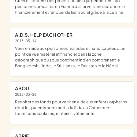
créer et soutenir des projets locales qui permettent aux
personnes précaires en France d'aller vers une autonomie
financièrement et renouer du lien social grâce à la cuisine
A.D.S. HELP EACH OTHER
2013-05-14
venir en aide aux personnes malades et handicapées d'un
point de vue matériel et financier dans la zone
géographique du sous continent indien comprenant le
Bangladesh, l'Inde, le Sri-Lanka, le Pakistan et le Népal
ABOU
2013-03-26
récolter des fonds pour venir en aide aux enfants orphelins
dont les parents sont morts du Sida au Cameroun :
fournitures scolaires, matériel, vêtements
ABRIE