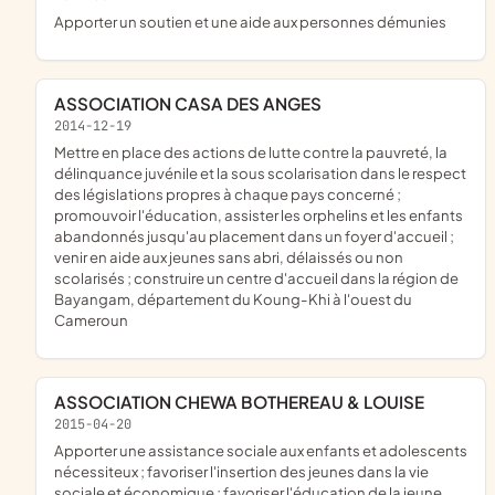
apporter un soutien et une aide aux personnes démunies
ASSOCIATION CASA DES ANGES
2014-12-19
mettre en place des actions de lutte contre la pauvreté, la
délinquance juvénile et la sous scolarisation dans le respect
des législations propres à chaque pays concerné ;
promouvoir l'éducation, assister les orphelins et les enfants
abandonnés jusqu'au placement dans un foyer d'accueil ;
venir en aide aux jeunes sans abri, délaissés ou non
scolarisés ; construire un centre d'accueil dans la région de
Bayangam, département du Koung-Khi à l'ouest du
Cameroun
ASSOCIATION CHEWA BOTHEREAU & LOUISE
2015-04-20
apporter une assistance sociale aux enfants et adolescents
nécessiteux ; favoriser l'insertion des jeunes dans la vie
sociale et économique ; favoriser l'éducation de la jeune