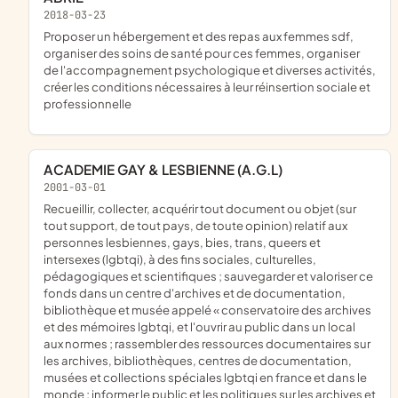
2018-03-23
proposer un hébergement et des repas aux femmes sdf,
organiser des soins de santé pour ces femmes, organiser
de l'accompagnement psychologique et diverses activités,
créer les conditions nécessaires à leur réinsertion sociale et
professionnelle
ACADEMIE GAY & LESBIENNE (A.G.L)
2001-03-01
recueillir, collecter, acquérir tout document ou objet (sur
tout support, de tout pays, de toute opinion) relatif aux
personnes lesbiennes, gays, bies, trans, queers et
intersexes (lgbtqi), à des fins sociales, culturelles,
pédagogiques et scientifiques ; sauvegarder et valoriser ce
fonds dans un centre d'archives et de documentation,
bibliothèque et musée appelé « conservatoire des archives
et des mémoires lgbtqi, et l'ouvrir au public dans un local
aux normes ; rassembler des ressources documentaires sur
les archives, bibliothèques, centres de documentation,
musées et collections spéciales lgbtqi en france et dans le
monde ; informer le public et les politiques sur les archives et