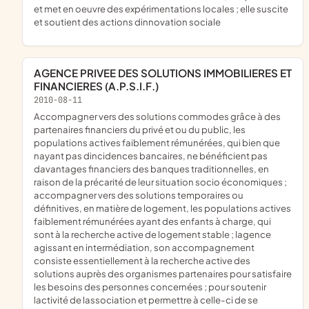
et met en oeuvre des expérimentations locales ; elle suscite
et soutient des actions dinnovation sociale
AGENCE PRIVEE DES SOLUTIONS IMMOBILIERES ET
FINANCIERES (A.P.S.I.F.)
2010-08-11
accompagner vers des solutions commodes grâce à des
partenaires financiers du privé et ou du public, les
populations actives faiblement rémunérées, qui bien que
nayant pas dincidences bancaires, ne bénéficient pas
davantages financiers des banques traditionnelles, en
raison de la précarité de leur situation socio économiques ;
accompagner vers des solutions temporaires ou
définitives, en matière de logement, les populations actives
faiblement rémunérées ayant des enfants à charge, qui
sont à la recherche active de logement stable ; lagence
agissant en intermédiation, son accompagnement
consiste essentiellement à la recherche active des
solutions auprès des organismes partenaires pour satisfaire
les besoins des personnes concernées ; pour soutenir
lactivité de lassociation et permettre à celle-ci de se