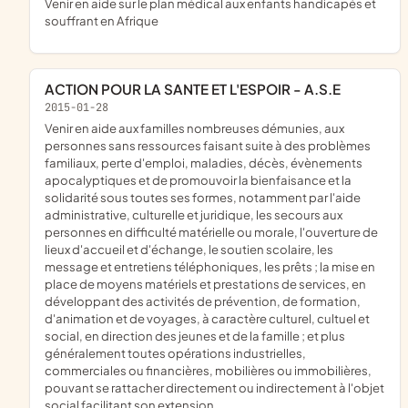
venir en aide sur le plan médical aux enfants handicapés et
souffrant en Afrique
ACTION POUR LA SANTE ET L'ESPOIR - A.S.E
2015-01-28
venir en aide aux familles nombreuses démunies, aux
personnes sans ressources faisant suite à des problèmes
familiaux, perte d'emploi, maladies, décès, évènements
apocalyptiques et de promouvoir la bienfaisance et la
solidarité sous toutes ses formes, notamment par l'aide
administrative, culturelle et juridique, les secours aux
personnes en difficulté matérielle ou morale, l'ouverture de
lieux d'accueil et d'échange, le soutien scolaire, les
message et entretiens téléphoniques, les prêts ; la mise en
place de moyens matériels et prestations de services, en
développant des activités de prévention, de formation,
d'animation et de voyages, à caractère culturel, cultuel et
social, en direction des jeunes et de la famille ; et plus
généralement toutes opérations industrielles,
commerciales ou financières, mobilières ou immobilières,
pouvant se rattacher directement ou indirectement à l'objet
social facilitant son extension