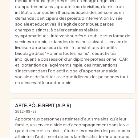
médiation artistique ; des prises en charge cognitivo-
comportementales ; apporter lors de visites, domicile ou
institution, un soutien thérapeutique à des personnes en
demande ; participer à des projets d'intervention à visée
sociale et éducatives, il s'agit de contribuer, par ces
champs distincts, à palier certaines réalités
symptomatiques ; intervenir auprès du public sous forme de
services à domicile dans les domaines suivants, service de
livraison de courses à domicile ; prestations de petits
bricolage dites "Homme toutes mains" ; ces activités
impliquent la possession d'un diplôme professionnel, CAP,
et l'obtention de l'agrément simple, ces interventions
s'inscrivent dans l'objectif global d'apporter une aide
sociale et de faciliter la vie quotidienne des personnes tout
en préservant leur autonomie
APTE.PÔLE.REPIT (A.P.R)
2012-08-28
apporter aux personnes atteintes d'autisme ainsi qu'à leur
famille, un service d'aide et d'accompagnement dans la vie
quotidienne et les loisirs ; étudier les besoins des personnes
atteintes d'autisme et de leurs familles afin de répondre aux