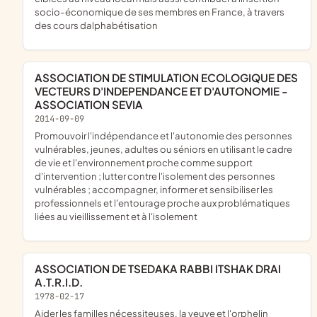
socio-économique de ses membres en France, à travers
des cours dalphabétisation
ASSOCIATION DE STIMULATION ECOLOGIQUE DES
VECTEURS D'INDEPENDANCE ET D'AUTONOMIE -
ASSOCIATION SEVIA
2014-09-09
promouvoir l'indépendance et l'autonomie des personnes
vulnérables, jeunes, adultes ou séniors en utilisant le cadre
de vie et l'environnement proche comme support
d'intervention ; lutter contre l'isolement des personnes
vulnérables ; accompagner, informer et sensibiliser les
professionnels et l'entourage proche aux problématiques
liées au vieillissement et à l'isolement
ASSOCIATION DE TSEDAKA RABBI ITSHAK DRAI
A.T.R.I.D.
1978-02-17
aider les familles nécessiteuses, la veuve et l'orphelin