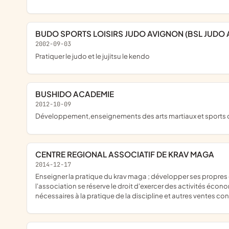
BUDO SPORTS LOISIRS JUDO AVIGNON (BSL JUDO
2002-09-03
pratiquer le judo et le jujitsu le kendo
BUSHIDO ACADEMIE
2012-10-09
développement,enseignements des arts martiaux et sports 
CENTRE REGIONAL ASSOCIATIF DE KRAV MAGA
2014-12-17
enseigner la pratique du krav maga ; développer ses propres capacités physiques, émotionnelles et mentales ; les méthodes utilisées regroupent tous les principes et techniques de défenses personnelles ;
l'association se réserve le droit d'exercer des activités écon
nécessaires à la pratique de la discipline et autres ventes c