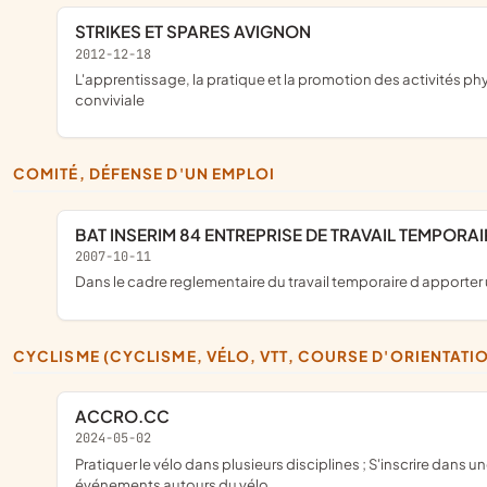
STRIKES ET SPARES AVIGNON
2012-12-18
l'apprentissage, la pratique et la promotion des activités physiques et sportives du bowling ainsi que la gestion des moyens nécessaires pour leur mise en oeuvre ; elle favorise par la même une pratique sociale
conviviale
COMITÉ, DÉFENSE D'UN EMPLOI
BAT INSERIM 84 ENTREPRISE DE TRAVAIL TEMPORA
2007-10-11
dans le cadre reglementaire du travail temporaire d apporte
CYCLISME (CYCLISME, VÉLO, VTT, COURSE D'ORIENTAT
ACCRO.CC
2024-05-02
pratiquer le vélo dans plusieurs disciplines ; S'inscrire dans une démarche de développement durable et de bien être par la promotion du vélo comme mobilité douce en matière de transport ; créer des
événements autours du vélo