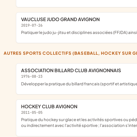
VAUCLUSE JUDO GRAND AVIGNON
2019-07-26
pratiquer le judo ju-jitsu et disciplines associées (FFJDA) a
AUTRES SPORTS COLLECTIFS (BASEBALL, HOCKEY SUR 
ASSOCIATION BILLARD CLUB AVIGNONNAIS
1976-08-23
développer la pratique du billard francais (sportif et artistiqu
HOCKEY CLUB AVIGNON
2011-05-05
pratique du hockey sur glace et les activités sportives ou pédagogiques en relation avec la préparation physique nécessaire à la pratique de ce sport ; l'organisation évènementielle se rapportant directement
ou indirectement avec l'activité sportive ; l'association s'i