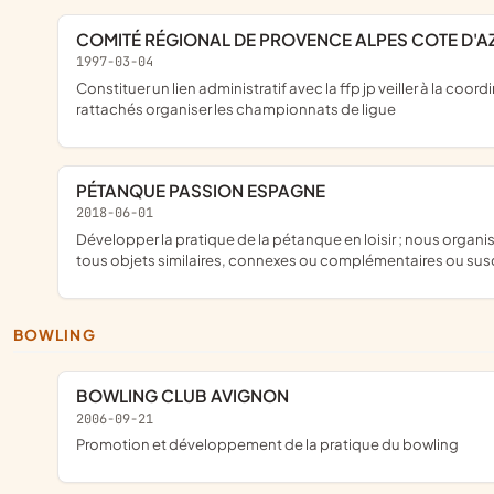
COMITÉ RÉGIONAL DE PROVENCE ALPES COTE D'A
1997-03-04
constituer un lien administratif avec la ffp jp veiller à la coordination des réglements et décisions émanants de la ffpjp examiner et résoudre les problémes posés par les comités départementaux qui lui sont
rattachés organiser les championnats de ligue
PÉTANQUE PASSION ESPAGNE
2018-06-01
développer la pratique de la pétanque en loisir ; nous organisons un séjour de 4 nuits 5 jours à Santa Suzanna en Espagne ; pension complète ; concours masculin et féminin du 22 avril 2019 au 26 avril 2019, et
tous objets similaires, connexes ou complémentaires ou susc
BOWLING
BOWLING CLUB AVIGNON
2006-09-21
promotion et développement de la pratique du bowling