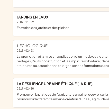
JARDINS EN EAUX
2004-11-29
entretien des jardins et des picines
L'ECHOLOGIQUE
2015-02-08
la promotion et la mise en application d'un mode de vie alternatif et respectueux de son environnement ; de favoriser les démarches de construction et restauration de bâtiments et de lieux de vie écologiques
partagés, l'auto construction et la simplicité volontaire ; dan
structures ou associations ; d'organiser des formations dans 
LA RÉSILIENCE URBAINE ÉTHIQUE (LA RUE)
2019-02-20
promouvoir la pratique de l'agriculture urbaine, oeuvrer sur la biodiversité, développer la nature en ville, sensibilisation éco-citoyenne, formation populaire au jardinage au naturel, pédagogie verte aux écoles,
promouvoir la fraternité urbaine création d'un sel, agir sur l