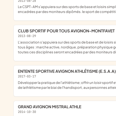
2013-08-28
le CSPT-AM s'appuiera sur des sports de base et loisirs simples et peu onéreux dans leur pratique : marche active, nordique, préparation physique générale et athlétisme de base. Toutes ces disciplines seront
encadrées par des moniteurs dipômés. le sport de compétitio
CLUB SPORTIF POUR TOUS AVIGNON-MONTFAVET
2013-08-29
l'association s'appuiera sur des sports de base et de loisirs simples et peu onéreux dans leur pratique, recommandés pour une bonne condition physique et morale pour les jeunes, mais aussi les adultes de
tous âges : marche active, nordique, préparation physique gén
toutes ces disciplines seront encadrées par des moniteurs di
ENTENTE SPORTIVE AVIGNON ATHLÉTISME (E.S.A.A)
2017-03-17
développer la pratique de l'athlétisme; offrir un loisir sportif et éducatif par l'apprentissage des activités liées à l'athlétisme au niveau local; organiser des évènements sportifs et culturels; permettre la pratique
de lathlétisme par le biai de l'handisport, aux personnes att
GRAND AVIGNON MISTRAL ATHLE
2014-10-30