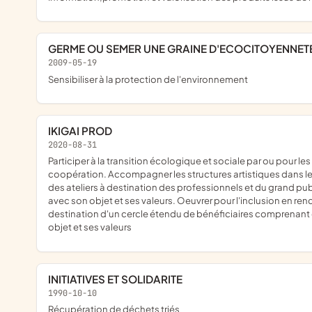
GERME OU SEMER UNE GRAINE D'ECOCITOYENNET
2009-05-19
sensibiliser à la protection de l'environnement
IKIGAI PROD
2020-08-31
participer à la transition écologique et sociale par ou pour les arts. Créer une dynamique collective pour développer un réseau de solidarités territoriales qui favorise la participation, la mutualisation et la
coopération. Accompagner les structures artistiques dans le
des ateliers à destination des professionnels et du grand pu
avec son objet et ses valeurs. Oeuvrer pour l'inclusion en rend
destination d'un cercle étendu de bénéficiaires comprenant d
objet et ses valeurs
INITIATIVES ET SOLIDARITE
1990-10-10
Récupération de déchets triés