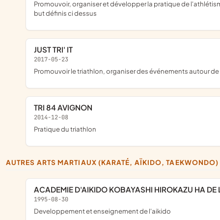
promouvoir, organiser et développer la pratique de l'athlétisme sur l'ensemble du territoire ; elle s'interdit toutes discussions ou ou manifestations à caractère politique syndical ou religieux ou étrangère à son
but définis ci dessus
JUST TRI' IT
2017-05-23
promouvoir le triathlon, organiser des événements autour de 
TRI 84 AVIGNON
2014-12-08
pratique du triathlon
AUTRES ARTS MARTIAUX (KARATÉ, AÏKIDO, TAEKWONDO)
ACADEMIE D'AIKIDO KOBAYASHI HIROKAZU HA DE L
1995-08-30
developpement et enseignement de l'aikido