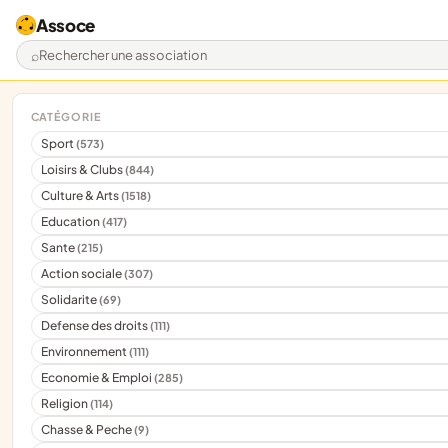
Assoce
Rechercher une association
CATÉGORIE
Sport
(573)
Loisirs & Clubs
(844)
Culture & Arts
(1518)
Education
(417)
Sante
(215)
Action sociale
(307)
Solidarite
(69)
Defense des droits
(111)
Environnement
(111)
Economie & Emploi
(285)
Religion
(114)
Chasse & Peche
(9)