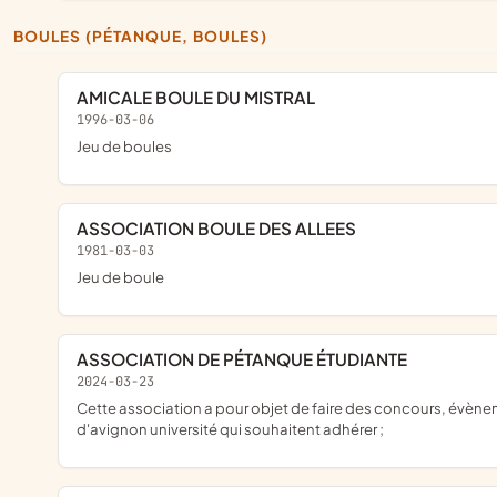
BOULES (PÉTANQUE, BOULES)
AMICALE BOULE DU MISTRAL
1996-03-06
jeu de boules
ASSOCIATION BOULE DES ALLEES
1981-03-03
jeu de boule
ASSOCIATION DE PÉTANQUE ÉTUDIANTE
2024-03-23
cette association a pour objet de faire des concours, évènements sportifs et quelques formations, elle doit aussi faire découvrir la culture de la pétanque à tous ces adhérents, elle s'ouvre à tous les étudiants
d'avignon université qui souhaitent adhérer ;