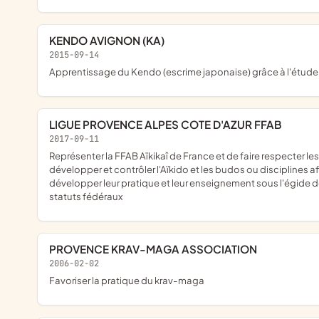
KENDO AVIGNON (KA)
2015-09-14
apprentissage du Kendo (escrime japonaise) grâce à l'étude
LIGUE PROVENCE ALPES COTE D'AZUR FFAB
2017-09-11
représenter la FFAB Aïkikaî de France et de faire respecter les règlements fédéraux dans son ressort territorial, en conformité avec l'article 8.2 des statuts fédéraux. Elle a également pour but d'organiser, diriger,
développer et contrôler l'Aïkido et les budos ou disciplines a
développer leur pratique et leur enseignement sous l'égide de l
statuts fédéraux
PROVENCE KRAV-MAGA ASSOCIATION
2006-02-02
favoriser la pratique du krav-maga