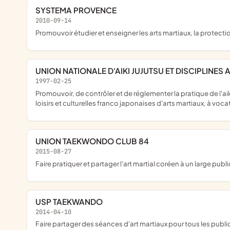
SYSTEMA PROVENCE
2010-09-14
promouvoir étudier et enseigner les arts martiaux, la protect
UNION NATIONALE D'AIKI JUJUTSU ET DISCIPLINES
1997-02-25
promouvoir, de contrôler et de réglementer la pratique de l'aiki-jujutsu et les disciplines associées de l'école takeda ryu maroto ha, sur l'ensemble du territoire français et dom tom, dans le cadre des activités de
loisirs et culturelles franco japonaises d'arts martiaux, à voc
UNION TAEKWONDO CLUB 84
2015-08-27
faire pratiquer et partager l'art martial coréen à un large publi
USP TAEKWANDO
2014-04-10
faire partager des séances d'art martiaux pour tous les publi