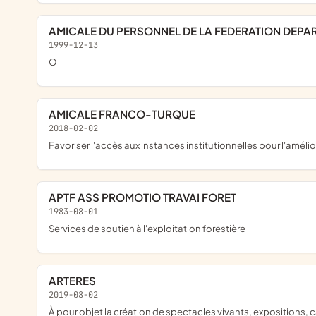
AMICALE DU PERSONNEL DE LA FEDERATION DEP
1999-12-13
o
AMICALE FRANCO-TURQUE
2018-02-02
favoriser l'accès aux instances institutionnelles pour l'amélior
APTF ASS PROMOTIO TRAVAI FORET
1983-08-01
Services de soutien à l'exploitation forestière
ARTERES
2019-08-02
à pour objet la création de spectacles vivants, expositions, catalogues, ouvrages, événements, rencontres et productions graphiques, photographiques, audio et audio-visuelle (vidéo, film, documentaire,