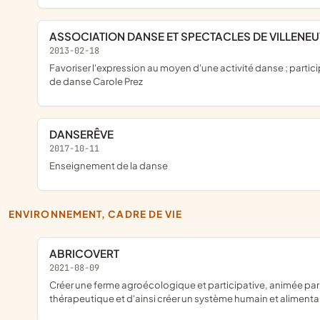
ASSOCIATION DANSE ET SPECTACLES DE VILLENE
2013-02-18
favoriser l'expression au moyen d'une activité danse ; participer à toutes actions culturelles visant les techniques d'expressions ; promouvoir les échanges culturels avec l'extérieur ; soutenir l'action des cours
de danse Carole Prez
DANSERÊVE
2017-10-11
enseignement de la danse
ENVIRONNEMENT, CADRE DE VIE
ABRICOVERT
2021-08-09
créer une ferme agroécologique et participative, animée par une production maraichère, fruitière, animalière, et lieu d'accueil en mode biologique et permacultural, à vocation pédagogique, sociale et
thérapeutique et d'ainsi créer un système humain et alimentair