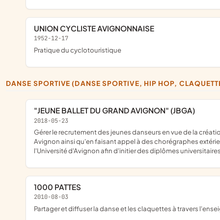
UNION CYCLISTE AVIGNONNAISE
1952-12-17
pratique du cyclotouristique
DANSE SPORTIVE (DANSE SPORTIVE, HIP HOP, CLAQUETT
"JEUNE BALLET DU GRAND AVIGNON" (JBGA)
2018-05-23
gérer le recrutement des jeunes danseurs en vue de la création et du renouvellement des effectifs du JBGA. Etablir le programme des spectacles en collaboration avec l'équipe enseignante du CRR du Grand
Avignon ainsi qu'en faisant appel à des chorégraphes extérieu
l'Université d'Avignon afin d'initier des diplômes universitai
1000 PATTES
2010-08-03
partager et diffuser la danse et les claquettes à travers l'e