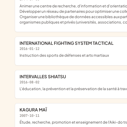
Animer une centre de recherche, d'information et d'orientation sur l'évolution et le développement du comportement de combat humain dans la vie citadine, les institutions et les sociétés humaines.
Développer un réseau de partenaires pour optimiser une colle
Organiser une bibliothèque de données accessibles aux partic
organismes publiques et privés (universités, associations, col
INTERNATIONAL FIGHTING SYSTEM TACTICAL
2016-01-12
instruction des sports de défenses et arts martiaux
INTERVALLES SHIATSU
2016-08-02
l'éducation, la prévention et la préservation de la santé à t
KAGURA MAÏ
2007-10-11
étude, recherche, promotion et enseignement de l'Aiki-do trad