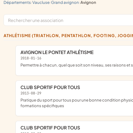
départements
vaucluse
grand avignon
avignon
/
/
/
ATHLÉTISME (TRIATHLON, PENTATHLON, FOOTING, JOGGI
AVIGNON LE PONTET ATHLÉTISME
2018-01-16
permettre à chacun, quel que soit son niveau, ses raisons et
CLUB SPORTIF POUR TOUS
2013-08-29
pratique du sport pour tous pour une bonne condition physique et morale, le tout encadré par des moniteurs diplômés, le sport de compétition pourra être envisagé, les éducateurs devront suivre des
formations spécifiques
CLUB SPORTIF POUR TOUS