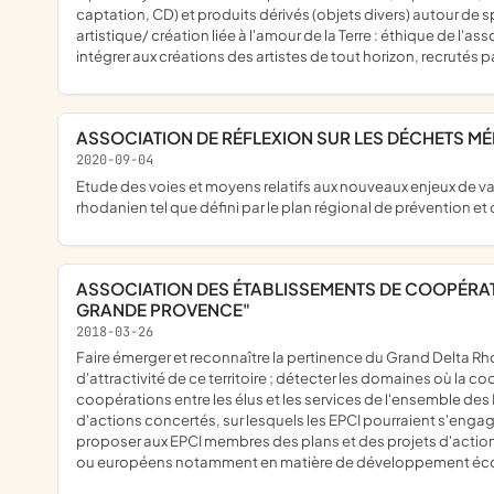
captation, CD) et produits dérivés (objets divers) autour de 
artistique/ création liée à l'amour de la Terre : éthique de l
intégrer aux créations des artistes de tout horizon, recrutés pa
ASSOCIATION DE RÉFLEXION SUR LES DÉCHETS 
2020-09-04
etude des voies et moyens relatifs aux nouveaux enjeux de valorisation et de traitement des déchets ménagers et assimilés du Vaucluse et ses environs, à savoir les collectivités incluses dans le bassin de vie
rhodanien tel que défini par le plan régional de prévention et d
ASSOCIATION DES ÉTABLISSEMENTS DE COOPÉRATION INTERCOMMUNALE POUR L'INCUBATION DES PROJETS DE COOPÉRATION DU DELTA RHODANIEN DITE "ASSOCIATION DE
GRANDE PROVENCE"
2018-03-26
faire émerger et reconnaître la pertinence du Grand Delta Rhodanien, espace charnière interrégional, afin de répondre aux enjeux communs d'aménagement, de développement, de rayonnement et
d'attractivité de ce territoire ; détecter les domaines où la 
coopérations entre les élus et les services de l'ensemble des
d'actions concertés, sur lesquels les EPCI pourraient s'engager
proposer aux EPCI membres des plans et des projets d'action a
ou européens notamment en matière de développement écon