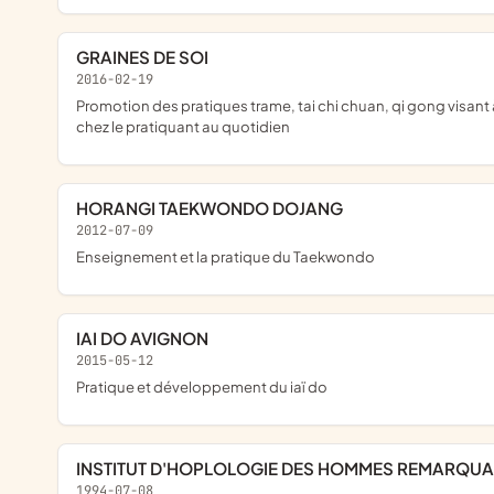
GRAINES DE SOI
2016-02-19
promotion des pratiques trame, tai chi chuan, qi gong visant à diminuer le stress, la fatigue à favoriser la gestion des émotions dans l'objectif d'améliorer la détente corporelle et une bonne posture physique
chez le pratiquant au quotidien
HORANGI TAEKWONDO DOJANG
2012-07-09
enseignement et la pratique du Taekwondo
IAI DO AVIGNON
2015-05-12
pratique et développement du iaï do
INSTITUT D'HOPLOLOGIE DES HOMMES REMARQU
1994-07-08