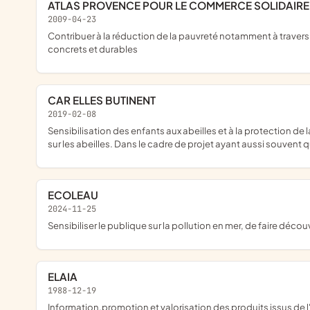
ATLAS PROVENCE POUR LE COMMERCE SOLIDAIRE 
2009-04-23
contribuer à la réduction de la pauvreté notamment à travers ses appuis aux organisations de producteurs, en valorisant la qualité de leur produits pour anticiper la production et la recherche avec des moyens
concrets et durables
CAR ELLES BUTINENT
2019-02-08
sensibilisation des enfants aux abeilles et à la protection de la nature. Aider au développement et au maintien du rucher de l'association et de jeunes apiculteurs. Financer des actions en soutien à la recherche
sur les abeilles. Dans le cadre de projet ayant aussi souvent 
ECOLEAU
2024-11-25
sensibiliser le publique sur la pollution en mer, de faire dé
ELAIA
1988-12-19
Information,promotion et valorisation des produits issus de l