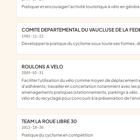
pratiquer et encourager l'activité touristique à vélo en généra
COMITE DEPARTEMENTAL DU VAUCLUSE DE LA FE
1982-11-22
developper la pratique du cyclisme sous toute ses formes; de
ROULONS A VELO
2009-03-31
faciliter l'utilisation du vélo comme moyen de déplacement et de transport alternatif à la voiture individuelle; le principe de fonctionnement de l'association reposant sur l'implication d'un grand nombre
d'adhérents; travailler en concertation notamment avec les pouv
aménagements pratiques (stationnements, parkings à vélo...);
vélo et du recyclage pour concourir à la préservation de l'e
TEAM LA ROUE LIBRE 30
2012-10-30
pratique du cyclisme en compétition