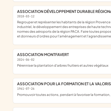
ASSOCIATION DÉVELOPPEMENT DURABLE RÉGIONA
2018-03-12
regrouper et représenter les habitants de la région Provence et d'Avignon en protégeant : le cadre de vie, la faune et la flore, la qualité de l'air, la nappe phréatique, le patrimoine, le patrimoine culturel et
industriel, le développement des entreprises de haute techno
normes des aéroports de la région PACA. Faire toutes proposit
et donneurs d'ordres pour l'aménagement et l'agrandissement d
ASSOCIATION MONTFAVERT
2024-06-02
pérenniser la plantation d'arbres fruitiers et autres végétaux
ASSOCIATION POUR LA FORMATION ET LA VALORI
1961-07-26
promouvoir toutes actions, pendant à favoriser la formation,