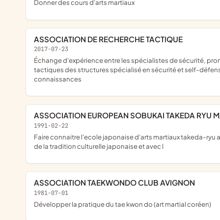
donner des cours d'arts martiaux
ASSOCIATION DE RECHERCHE TACTIQUE
2017-07-23
échange d'expérience entre les spécialistes de sécurité, promouvoir la pratique d'activités physiques et des arts martiaux, promotion de la pratique des sports tactiques, self-défense, études l'expérience et
tactiques des structures spécialisé en sécurité et self-défen
connaissances
ASSOCIATION EUROPEAN SOBUKAI TAKEDA RYU 
1991-02-22
faire connaitre l'ecole japonaise d'arts martiaux takeda-ryu au sein de l'europe et de promouvoir leur extension ainsi que de controler la qualité technique et pédagogique de son enseignement,dans le respect
de la tradition culturelle japonaise et avec l
ASSOCIATION TAEKWONDO CLUB AVIGNON
1981-07-01
développer la pratique du tae kwon do (art martial coréen)