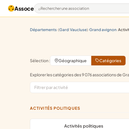
Assoce
Rechercher une association
départements
(
gard
vaucluse
)
grand avignon
activ
/
|
/
/
Sélection :
Géographique
Catégories
Explorer les catégories des 9 076 associations de
ACTIVITÉS POLITIQUES
activités politiques