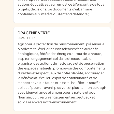
actions éducatives ; agir en justice à l'encontre de tous
projets, décisions, ou documents d'urbanisme
contraires aux intérêts qu'il entend défendre ;
DRACENIE VERTE
2024-11-16
agir pour la protection de l'environnement, préserver la
biodiversité, éveiller les consciences face aux défis
écologiques, fédérer les énergies autour de la nature,
inspirer l'engagement solidaire et responsable,
organiser des actions de nettoyage et de préservation
des espaces naturels, promouvoir des comportements
durables et respectueux de notre planète, encourager
le bénévolat, éveiller l'esprit de communauté et de
respect envers la faune et la flore, insuffler un souffle
collectif pour un avenir plus vert et plus harmonieux, agir
avec bienveillance et amour pour la nature et pour
l'humain, cultiver un engagement respectueux et
solidaire envers notre environnement