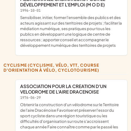
DÉVELOPPEMENT ET L'EMPLOI (M O D E)
1996-10-01
sensibiliser, initier, former l'ensemble des publics et des
acteurs agissant sur des territoires de projets ; faciliter la
médiation numérique, ses pratiques pour tous les
publics en développant une logique de centre de
ressources ; apporter conseil et accompagner le
développement numérique des territoires de projets
CYCLISME (CYCLISME, VÉLO, VTT, COURSE
D'ORIENTATION À VÉLO, CYCLOTOURISME)
ASSOCIATION POUR LA CREATION D'UN
VELODROME DE L'AIRE DRACENOISE
1976-06-29
Obtenir la construction d'un vélodrome sur le Territoire
de l'aire Dracénoise Favoriser et préserver l'essor du
sport cycliste dans une région touristique ou les
difficultés d'organisation sur route s'accroissent
chaque année Faire connaître comme par le passé les