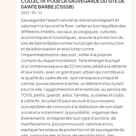
COLLECTIF POUR LA SAUVEGARDE DU SITE DE
SAINTE BARBE (CSSSB)
2021-05-12
sauvegarder l'esprit naturel du site en protégeant et
valorisant la faune et la flore ; veiller au bon équilibre des
différents intérêts, sociaux, écologiques, culturels,
économiques et touristiques ; assurer la protection du
site de Sainte Barbe contre tout projet de construction
et de bétonisation et ainsi lutter contre
l'imperméabilisation des sols ; veiller à la prise en
compte du risque inondation ; faire émerger le projet
d'un immense espace de 22 hectares dédié à la détente
et aux loisirs, avec un grand parc urbain qui contribue à
la qualité du cadre de vie ; que cet espace unique et
central, puisse devenir à terme, un élément structurant
pour la ville, l'agglomération et le territoire, au service de
TOUS, petits, grands, ados, familles, scolaires et clubs ;
à cette fin, le collectif peut recourir à tous moyens
susceptibles de concourir à la réalisation de son objet
social et a notamment, la possibilité : organiser des
événements, entreprendre tout type d'actions, de
manifestations, pour promouvoir, valoriser et/ou
expliquer les enjeux de protection et de sauvegarde du
site ; proposer des actions de sensibilisation, des