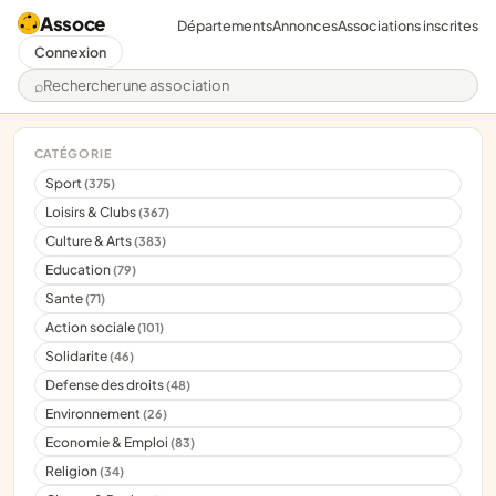
Assoce
Départements
Annonces
Associations inscrites
Connexion
Rechercher une association
CATÉGORIE
Sport
(375)
Loisirs & Clubs
(367)
Culture & Arts
(383)
Education
(79)
Sante
(71)
Action sociale
(101)
Solidarite
(46)
Defense des droits
(48)
Environnement
(26)
Economie & Emploi
(83)
Religion
(34)