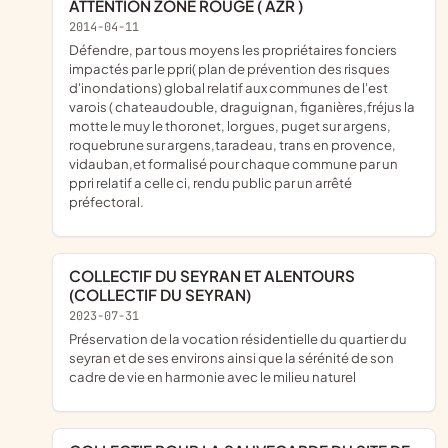
ATTENTION ZONE ROUGE ( AZR )
2014-04-11
défendre, par tous moyens les propriétaires fonciers
impactés par le ppri( plan de prévention des risques
d'inondations) global relatif aux communes de l'est
varois ( chateaudouble, draguignan, figanières,fréjus la
motte le muy le thoronet, lorgues, puget sur argens,
roquebrune sur argens,taradeau, trans en provence,
vidauban,et formalisé pour chaque commune par un
ppri relatif a celle ci, rendu public par un arrêté
préfectoral.
COLLECTIF DU SEYRAN ET ALENTOURS
(COLLECTIF DU SEYRAN)
2023-07-31
préservation de la vocation résidentielle du quartier du
seyran et de ses environs ainsi que la sérénité de son
cadre de vie en harmonie avec le milieu naturel