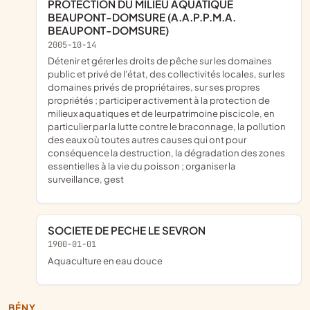
PROTECTION DU MILIEU AQUATIQUE
BEAUPONT-DOMSURE (A.A.P.P.M.A.
BEAUPONT-DOMSURE)
2005-10-14
détenir et gérer les droits de pêche sur les domaines
public et privé de l'état, des collectivités locales, sur les
domaines privés de propriétaires, sur ses propres
propriétés ; participer activement à la protection de
milieux aquatiques et de leurpatrimoine piscicole, en
particulier par la lutte contre le braconnage, la pollution
des eaux où toutes autres causes qui ont pour
conséquence la destruction, la dégradation des zones
essentielles à la vie du poisson ; organiser la
surveillance, gest
SOCIETE DE PECHE LE SEVRON
1900-01-01
Aquaculture en eau douce
BÉNY