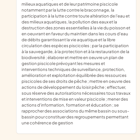
milieux aquatiques et de leur patrimoine piscicole
notamment par la lutte contre le braconnage, la
participation à la lutte contre toute altération de l'eau et
des milieux aquatiques, la pollution des eaux et la
destruction des zones essentielles à la vie du poisson et
en oeuvrant en faveur du maintien dans les cours d'eau
de débits garantissant la vie aquatique et la libre
circulation des espèces piscicoles ; par la participation
à la sauvegarde, à la protection et à la restauration de la
biodiversité ; élaborer et mettre en oeuvre un plan de
gestion piscicole prévoyant les mesures et
interventions techniques de surveillance, protection,
amélioration et exploitation équilibrée des ressources
piscicoles de ses droits de pêche ; mettre en oeuvre des
actions de développement du loisir pêche ; effectuer,
sous réserve des autorisations nécessaires tous travaux
et interventions de mise en valeur piscicole ; mener des
actions d'information, formation et éducation ; se
rapprocher des associations du même bassin ou sous-
bassin pour constituer des regroupements permettant
une cohérence de gestion