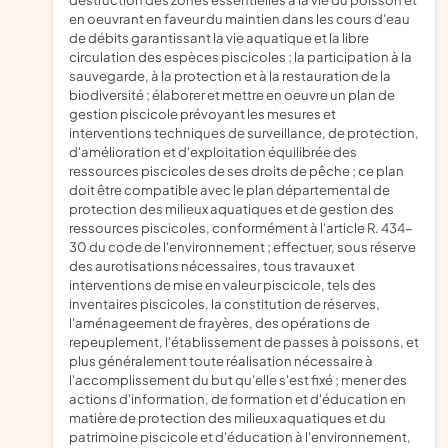
en oeuvrant en faveur du maintien dans les cours d'eau
de débits garantissant la vie aquatique et la libre
circulation des espèces piscicoles ; la participation à la
sauvegarde, à la protection et à la restauration de la
biodiversité ; élaborer et mettre en oeuvre un plan de
gestion piscicole prévoyant les mesures et
interventions techniques de surveillance, de protection,
d'amélioration et d'exploitation équilibrée des
ressources piscicoles de ses droits de pêche ; ce plan
doit être compatible avec le plan départemental de
protection des milieux aquatiques et de gestion des
ressources piscicoles, conformément à l'article R. 434-
30 du code de l'environnement ; effectuer, sous réserve
des aurotisations nécessaires, tous travaux et
interventions de mise en valeur piscicole, tels des
inventaires piscicoles, la constitution de réserves,
l'aménageement de frayères, des opérations de
repeuplement, l'établissement de passes à poissons, et
plus généralement toute réalisation nécessaire à
l'accomplissement du but qu'elle s'est fixé ; mener des
actions d'information, de formation et d'éducation en
matière de protection des milieux aquatiques et du
patrimoine piscicole et d'éducation à l'environnement,