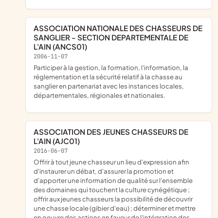
ASSOCIATION NATIONALE DES CHASSEURS DE
SANGLIER - SECTION DEPARTEMENTALE DE
L'AIN (ANCS01)
2006-11-07
participer à la gestion, la formation, l'information, la
réglementation et la sécurité relatif à la chasse au
sanglier en partenariat avec les instances locales,
départementales, régionales et nationales.
ASSOCIATION DES JEUNES CHASSEURS DE
L'AIN (AJC01)
2016-06-07
offrir à tout jeune chasseur un lieu d'expression afin
d'instaurer un débat, d'assurer la promotion et
d'apporter une information de qualité sur l'ensemble
des domaines qui touchent la culture cynégétique ;
offrir aux jeunes chasseurs la possibilité de découvrir
une chasse locale (gibier d'eau) ; déterminer et mettre
en oeuvre des actions en faveur de l'intégration des