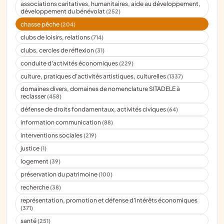
associations caritatives, humanitaires, aide au développement,
développement du bénévolat
(252)
chasse pêche
(204)
clubs de loisirs, relations
(714)
clubs, cercles de réflexion
(31)
conduite d'activités économiques
(229)
culture, pratiques d'activités artistiques, culturelles
(1337)
domaines divers, domaines de nomenclature SITADELE à
reclasser
(458)
défense de droits fondamentaux, activités civiques
(64)
information communication
(88)
interventions sociales
(219)
justice
(1)
logement
(39)
préservation du patrimoine
(100)
recherche
(38)
représentation, promotion et défense d'intérêts économiques
(371)
santé
(251)