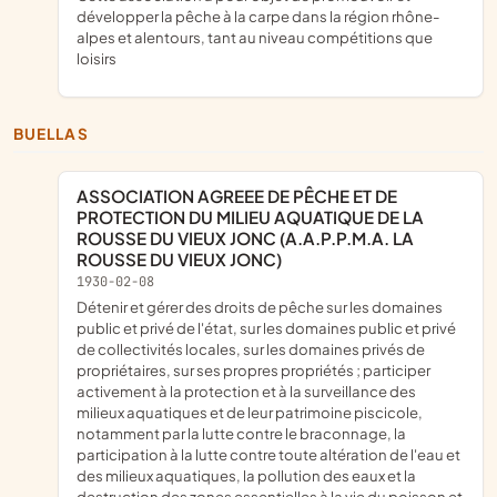
développer la pêche à la carpe dans la région rhône-
alpes et alentours, tant au niveau compétitions que
loisirs
BUELLAS
ASSOCIATION AGREEE DE PÊCHE ET DE
PROTECTION DU MILIEU AQUATIQUE DE LA
ROUSSE DU VIEUX JONC (A.A.P.P.M.A. LA
ROUSSE DU VIEUX JONC)
1930-02-08
détenir et gérer des droits de pêche sur les domaines
public et privé de l'état, sur les domaines public et privé
de collectivités locales, sur les domaines privés de
propriétaires, sur ses propres propriétés ; participer
activement à la protection et à la surveillance des
milieux aquatiques et de leur patrimoine piscicole,
notamment par la lutte contre le braconnage, la
participation à la lutte contre toute altération de l'eau et
des milieux aquatiques, la pollution des eaux et la
destruction des zones essentielles à la vie du poisson et