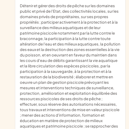
détenir et gérer des droits de pêche sur les domaines
public et privé de l'Etat, des collectivités locales, sur les
domaines privés de propriétaires, sur ses propres
propriétés ; participer activement à la protection et à la
surveillance des milieux aquatiques et de leur
patrimoine piscicole notamment par la lutte contre le
braconnage, la participation à la lutte contre toute
altération de l'eau et des milieux aquatiques, la pollution
des eaux et la destruction des zones essentielles à la vie
du poisson, et en oeuvrant en faveur du maintien dans
les cours d'eau de débits garantissant la vie aquatique
et la libre circulation des espèces piscicoles, par la
participation à la sauvegarde, à la protection et à la
restauration de la biodiversité ; élaborer et mettre en
oeuvre un plan de gestion piscicole prévoyant les
mesures et interventions techniques de surveillance,
protection, amélioration et exploitation équilibrée des
ressources piscicoles de ses droits de pêche ;
effectuer, sous réserve des autorisations nécessaires,
tous travaux et interventions de mise en valeur piscicole
; mener des actions d'information, formation et
éducation en matière de protection de milieux
aquatiques et patrimoine piscicole ; se rapprocher des