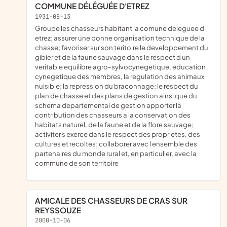
COMMUNE DÉLÉGUÉE D'ETREZ
1931-08-13
groupe les chasseurs habitant la comune deleguee d
etrez; assurer une bonne organisation technique de la
chasse; favoriser sur son teritoire le developpement du
gibier et de la faune sauvage dans le respect d un
veritable equilibre agro-sylvocynegetique, education
cynegetique des membres, la regulation des animaux
nuisible; la repression du braconnage; le respect du
plan de chasse et des plans de gestion ainsi que du
schema departemental de gestion apporter la
contribution des chasseurs a la conservation des
habitats naturel, de la faune et de la flore sauvage;
activiter s exerce dans le respect des proprietes, des
cultures et recoltes; collaborer avec l ensemble des
partenaires du monde rural et, en particulier, avec la
commune de son territoire
AMICALE DES CHASSEURS DE CRAS SUR
REYSSOUZE
2000-10-06