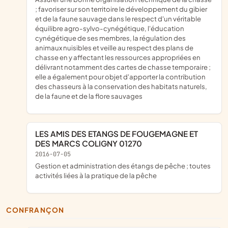
; favoriser sur son territoire le développement du gibier
et de la faune sauvage dans le respect d'un véritable
équilibre agro-sylvo-cynégétique, l'éducation
cynégétique de ses membres, la régulation des
animaux nuisibles et veille au respect des plans de
chasse en y affectant les ressources appropriées en
délivrant notamment des cartes de chasse temporaire ;
elle a également pour objet d'apporter la contribution
des chasseurs à la conservation des habitats naturels,
de la faune et de la flore sauvages
LES AMIS DES ETANGS DE FOUGEMAGNE ET
DES MARCS COLIGNY 01270
2016-07-05
gestion et administration des étangs de pêche ; toutes
activités liées à la pratique de la pêche
CONFRANÇON