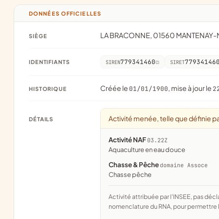
DONNÉES OFFICIELLES
LA BRACONNE, 01560 MANTENAY
SIÈGE
779341460
77934146
IDENTIFIANTS
SIREN
SIRET
Créée le
, mise à jour le
01/01/1900
2
HISTORIQUE
Activité menée, telle que définie pa
DÉTAILS
Activité NAF
03.22Z
Aquaculture en eau douce
Chasse & Pêche
domaine Assoce
chasse pêche
Activité attribuée par l'INSEE, pas déclarée par l'association. Le domaine est le rapprochement fait par Assoce avec la
nomenclature du RNA, pour permettre l