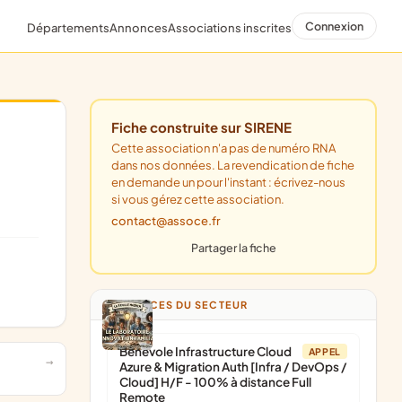
Connexion
Départements
Annonces
Associations inscrites
Fiche construite sur SIRENE
Cette association n'a pas de numéro RNA
dans nos données. La revendication de fiche
en demande un pour l'instant : écrivez-nous
si vous gérez cette association.
contact@assoce.fr
Partager la fiche
ANNONCES DU SECTEUR
Bénévole Infrastructure Cloud
APPEL
Azure & Migration Auth [Infra / DevOps /
Cloud] H/F - 100% à distance Full
Remote