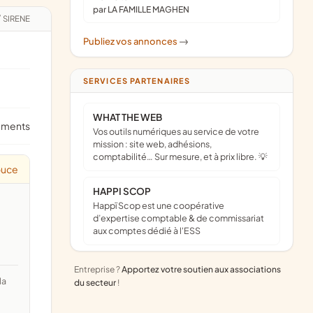
par LA FAMILLE MAGHEN
/
SIRENE
Publiez vos annonces
->
SERVICES PARTENAIRES
WHAT THE WEB
ements
Vos outils numériques au service de votre
mission : site web, adhésions,
comptabilité… Sur mesure, et à prix libre. 💡
ouce
HAPPI SCOP
Happï Scop est une coopérative
d’expertise comptable & de commissariat
aux comptes dédié à l'ESS
Entreprise ?
Apportez votre soutien aux associations
du secteur
!