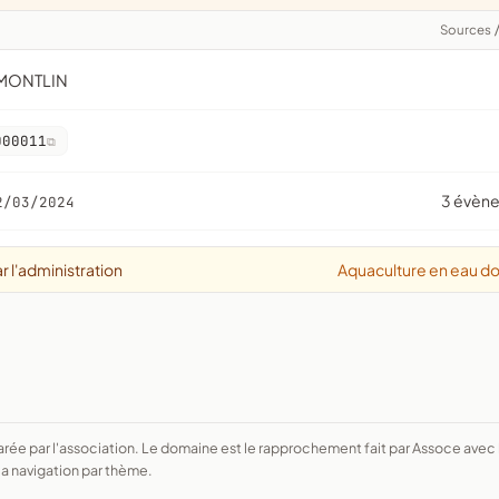
Sources
-MONTLIN
000011
3 évèn
2/03/2024
r l'administration
Aquaculture en eau d
a navigation par thème.