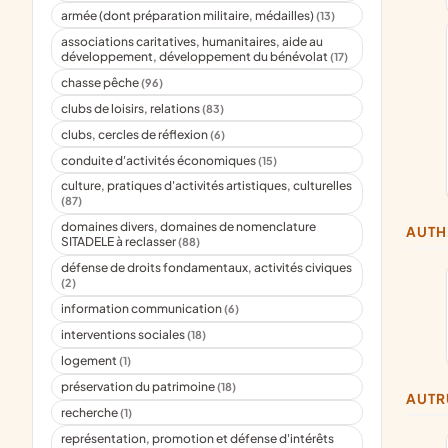
armée (dont préparation militaire, médailles)
(13)
associations caritatives, humanitaires, aide au
développement, développement du bénévolat
(17)
chasse pêche
(96)
clubs de loisirs, relations
(83)
clubs, cercles de réflexion
(6)
conduite d'activités économiques
(15)
culture, pratiques d'activités artistiques, culturelles
(87)
domaines divers, domaines de nomenclature
AUT
SITADELE à reclasser
(88)
défense de droits fondamentaux, activités civiques
(2)
information communication
(6)
interventions sociales
(18)
logement
(1)
préservation du patrimoine
(18)
AUT
recherche
(1)
représentation, promotion et défense d'intérêts