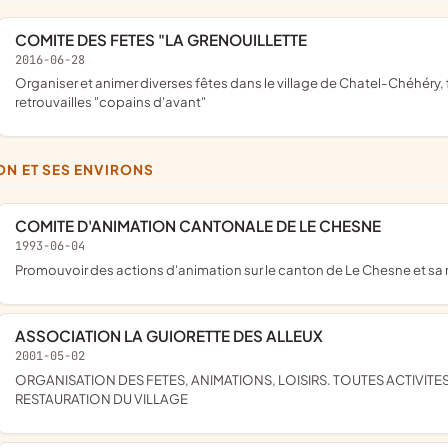
COMITE DES FETES "LA GRENOUILLETTE
2016-06-28
organiser et animer diverses fêtes dans le village de Chatel-Chéhéry, fêtes des voisins, fêtes patronales, commémorations,
retrouvailles "copains d'avant"
RON ET SES ENVIRONS
COMITE D'ANIMATION CANTONALE DE LE CHESNE
1993-06-04
promouvoir des actions d'animation sur le canton de Le Chesne et sa
ASSOCIATION LA GUIORETTE DES ALLEUX
2001-05-02
ORGANISATION DES FETES, ANIMATIONS, LOISIRS. TOUTES ACTIVITES DE PLEIN-AIR. REUNIR LES HABITANTS. ACTIONS DE
RESTAURATION DU VILLAGE