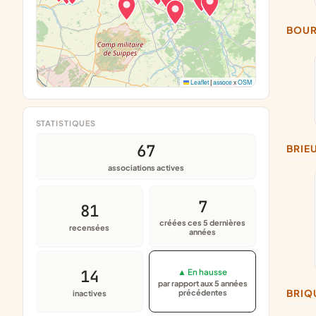
BOU
Leaflet
|
assoce
x
OSM
STATISTIQUES
67
BRI
associations actives
7
81
créées ces 5 dernières
recensées
années
14
▲ En hausse
par rapport aux 5 années
BRI
précédentes
inactives