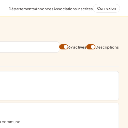
Connexion
Départements
Annonces
Associations inscrites
67 actives
Descriptions
e la commune