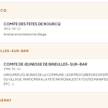
RCQ
COMITE DES FETES DE BOURCQ
2012-10-12
animer et entretenir le village
EULLES-SUR-BAR
COMITE DE JEUNESSE DE BRIEULLES-SUR-BAR
1980-01-14
GROUPER LES JEUNES DE LA COMMUNE, LEUR PROCURER DES DIVERTISSEMENTS SAINS ET CONVENABLES, REHAUSSER L'ANIMATION
DU VILLAGE, PARTICIPER A LA FETE PATRONALE ET A TOUTES MANIF
ETC...)
QUENAY