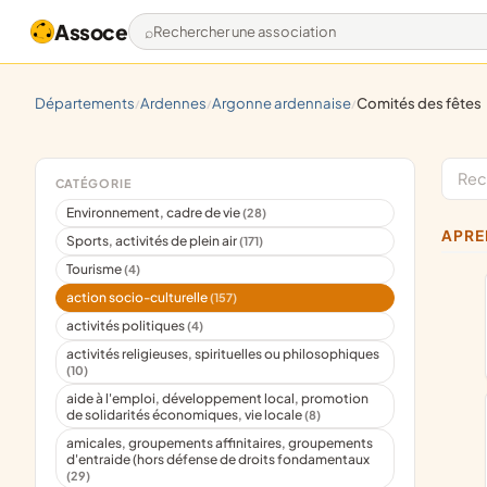
Assoce
Rechercher une association
départements
ardennes
argonne ardennaise
comités des fêtes
/
/
/
CATÉGORIE
Environnement, cadre de vie
(28)
APR
Sports, activités de plein air
(171)
Tourisme
(4)
action socio-culturelle
(157)
activités politiques
(4)
activités religieuses, spirituelles ou philosophiques
(10)
aide à l'emploi, développement local, promotion
de solidarités économiques, vie locale
(8)
amicales, groupements affinitaires, groupements
d'entraide (hors défense de droits fondamentaux
(29)