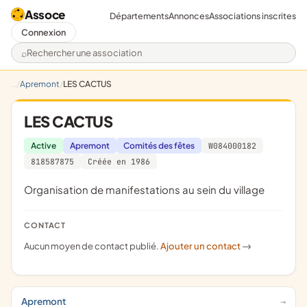
Assoce
Départements
Annonces
Associations inscrites
Connexion
Rechercher une association
Apremont
LES CACTUS
LES CACTUS
Active
Apremont
Comités des fêtes
W084000182
818587875
Créée en 1986
organisation de manifestations au sein du village
CONTACT
Aucun moyen de contact publié.
Ajouter un contact
->
Apremont