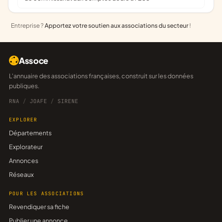
Entreprise ?
Apportez votre soutien aux associations du secteur
!
Assoce
L'annuaire des associations françaises, construit sur les données
publiques.
RNA
/
JOAFE
/
SIRENE
EXPLORER
Départements
Explorateur
Annonces
Réseaux
POUR LES ASSOCIATIONS
Revendiquer sa fiche
Publier une annonce