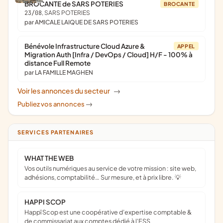
BROCANTE de SARS POTERIES
BROCANTE
23/08
, SARS POTERIES
par AMICALE LAIQUE DE SARS POTERIES
Bénévole Infrastructure Cloud Azure &
APPEL
Migration Auth [Infra / DevOps / Cloud] H/F - 100% à
distance Full Remote
par LA FAMILLE MAGHEN
Voir les annonces du secteur
->
Publiez vos annonces
->
SERVICES PARTENAIRES
WHAT THE WEB
Vos outils numériques au service de votre mission : site web,
adhésions, comptabilité… Sur mesure, et à prix libre. 💡
HAPPI SCOP
Happï Scop est une coopérative d’expertise comptable &
de commissariat aux comptes dédié à l'ESS