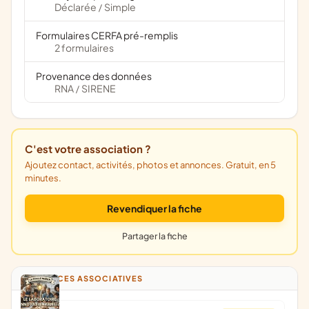
Déclarée
Simple
/
Formulaires CERFA pré-remplis
2 formulaires
Provenance des données
RNA
SIRENE
/
C'est votre association ?
Ajoutez contact, activités, photos et annonces. Gratuit, en 5
minutes.
Revendiquer la fiche
Partager la fiche
ANNONCES ASSOCIATIVES