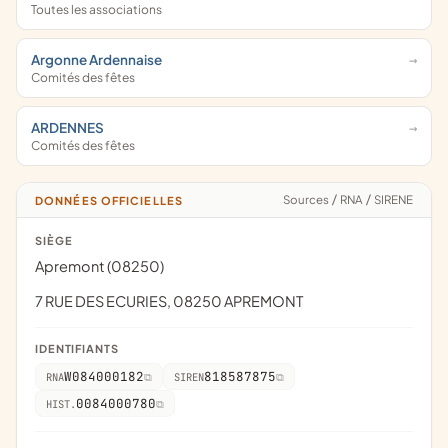
Toutes les associations
Argonne Ardennaise
Comités des fêtes
ARDENNES
Comités des fêtes
Sources
/
RNA
/
SIRENE
DONNÉES OFFICIELLES
SIÈGE
Apremont (08250)
7 RUE DES ECURIES, 08250 APREMONT
IDENTIFIANTS
W084000182
818587875
RNA
SIREN
0084000780
HIST.