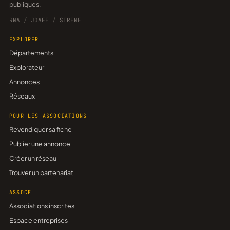
publiques.
RNA
/
JOAFE
/
SIRENE
EXPLORER
Départements
Explorateur
Annonces
Réseaux
POUR LES ASSOCIATIONS
Revendiquer sa fiche
Publier une annonce
Créer un réseau
Trouver un partenariat
ASSOCE
Associations inscrites
Espace entreprises