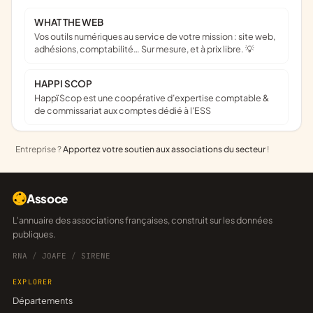
WHAT THE WEB
Vos outils numériques au service de votre mission : site web,
adhésions, comptabilité… Sur mesure, et à prix libre. 💡
HAPPI SCOP
Happï Scop est une coopérative d’expertise comptable &
de commissariat aux comptes dédié à l'ESS
Entreprise ?
Apportez votre soutien aux associations du secteur
!
Assoce
L'annuaire des associations françaises, construit sur les données
publiques.
RNA
/
JOAFE
/
SIRENE
EXPLORER
Départements