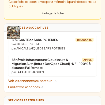
Cette fiche est conservée pour mémoire à partir des données
publiques.
Partager la fiche
ANNONCES ASSOCIATIVES
BROCANTE de SARS POTERIES
BROCANTE
23/08
, SARS POTERIES
par AMICALE LAIQUE DE SARS POTERIES
Bénévole Infrastructure Cloud Azure &
APPEL
Migration Auth [Infra / DevOps / Cloud] H/F - 100% à
distance Full Remote
par LA FAMILLE MAGHEN
Voir les annonces du secteur
->
Publiez vos annonces
->
SERVICES PARTENAIRES