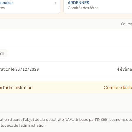
nnaise
ARDENNES
tes
Comités des fêtes
Sourc
9
ration le
4 évèn
23/12/2020
r l'administration
Comités des f
ts ceux de l'administration.