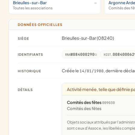
Brieulles-sur-Bar
Argonne Arde
Toutes les associations
Comités des fê
DONNÉES OFFICIELLES
Brieulles-sur-Bar (08240)
SIÈGE
W084000290
008400062
IDENTIFIANTS
RNA
HIST.
Créée le
, dernière décla
14/01/1980
HISTORIQUE
Activité menée, telle que définie pa
DÉTAILS
Comités des fêtes
009030
comités des fêtes
Objets sociaux attribués par l'administration d'après l'objet déclaré ; activité NAF attribuée par l'INSEE. Les noms courts
sont ceux d'Assoce, les libellés comple