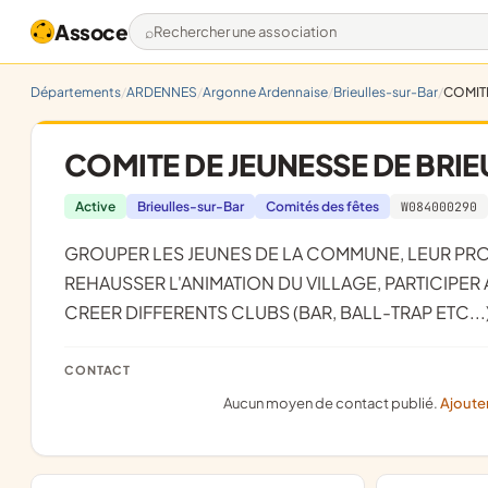
Assoce
Rechercher une association
Départements
ARDENNES
Argonne Ardennaise
Brieulles-sur-Bar
COMITE
COMITE DE JEUNESSE DE BRI
Active
Brieulles-sur-Bar
Comités des fêtes
W084000290
GROUPER LES JEUNES DE LA COMMUNE, LEUR PROCURER DES DIVERTISSEMENTS SAINS ET CONVENABLES,
REHAUSSER L'ANIMATION DU VILLAGE, PARTICIPER
CREER DIFFERENTS CLUBS (BAR, BALL-TRAP ETC...
CONTACT
Aucun moyen de contact publié.
Ajoute