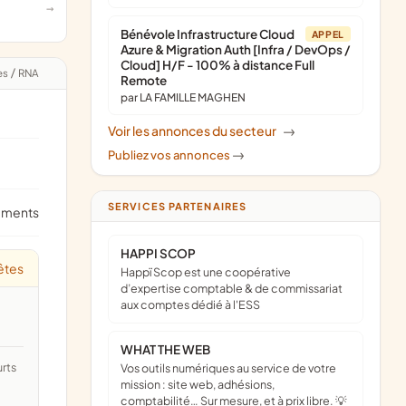
Bénévole Infrastructure Cloud
APPEL
Azure & Migration Auth [Infra / DevOps /
Cloud] H/F - 100% à distance Full
es
/
RNA
Remote
par LA FAMILLE MAGHEN
Voir les annonces du secteur
->
Publiez vos annonces
->
SERVICES PARTENAIRES
ements
HAPPI SCOP
êtes
Happï Scop est une coopérative
d’expertise comptable & de commissariat
aux comptes dédié à l'ESS
WHAT THE WEB
Vos outils numériques au service de votre
mission : site web, adhésions,
comptabilité… Sur mesure, et à prix libre. 💡