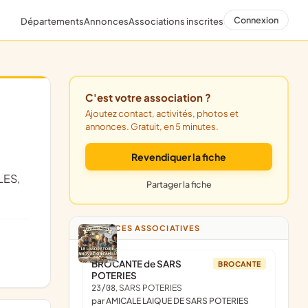
Connexion
Départements
Annonces
Associations inscrites
C'est votre association ?
Ajoutez contact, activités, photos et
annonces. Gratuit, en 5 minutes.
Revendiquer la fiche
LES,
Partager la fiche
ANNONCES ASSOCIATIVES
BROCANTE de SARS
BROCANTE
POTERIES
23/08
, SARS POTERIES
par AMICALE LAIQUE DE SARS POTERIES