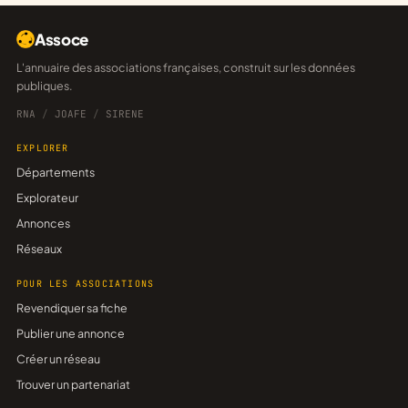
Assoce
L'annuaire des associations françaises, construit sur les données
publiques.
RNA
/
JOAFE
/
SIRENE
EXPLORER
Départements
Explorateur
Annonces
Réseaux
POUR LES ASSOCIATIONS
Revendiquer sa fiche
Publier une annonce
Créer un réseau
Trouver un partenariat