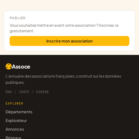
PUBLIER
Vous souhaitez mettre en avant votre association ? Inscrivez-la
gratuitement.
Inscrire mon association
Assoce
L'annuaire des associations françaises, construit sur les données
publiques.
RNA
/
JOAFE
/
SIRENE
EXPLORER
Départements
Explorateur
Annonces
Réseaux