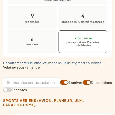
9
4
recensées
créées ces 10 dernières années
▲ En hausse
0
par rapport aux 10 années
inactives
précédentes
départements
meurthe-et-moselle
seille et grand couronné
/
/
/
velaine-sous-amance
9 actives
Descriptions
Récentes
SPORTS AÉRIENS (AVION, PLANEUR, ULM,
PARACHUTISME)