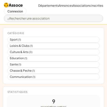
Assoce
Départements
Annonces
Associations inscrites
Connexion
Rechercher une association
CATÉGORIE
Sport
(1)
Loisirs & Clubs
(1)
Culture & Arts
(3)
Education
(1)
Sante
(1)
Chasse & Peche
(1)
Communication
(1)
STATISTIQUES
9
associations actives