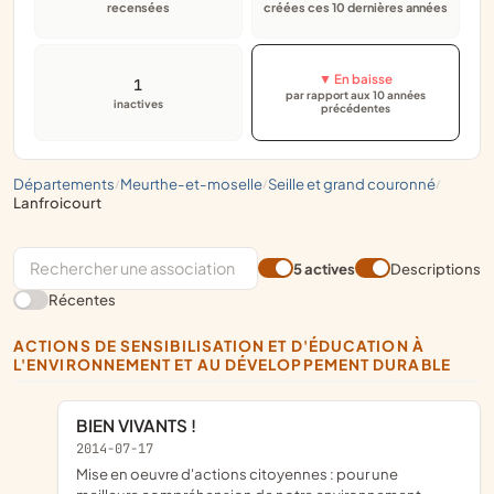
recensées
créées ces 10 dernières années
▼ En baisse
1
par rapport aux 10 années
inactives
précédentes
départements
meurthe-et-moselle
seille et grand couronné
/
/
/
lanfroicourt
5 actives
Descriptions
Récentes
ACTIONS DE SENSIBILISATION ET D'ÉDUCATION À
L'ENVIRONNEMENT ET AU DÉVELOPPEMENT DURABLE
BIEN VIVANTS !
2014-07-17
mise en oeuvre d'actions citoyennes : pour une