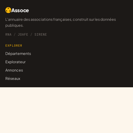
Assoce
L'annuaire des associations françaises, construit sur les données
publiques.
RNA
/
JOAFE
/
SIRENE
EXPLORER
Départements
Explorateur
Annonces
Réseaux
POUR LES ASSOCIATIONS
Revendiquer sa fiche
Publier une annonce
Créer un réseau
Trouver un partenariat