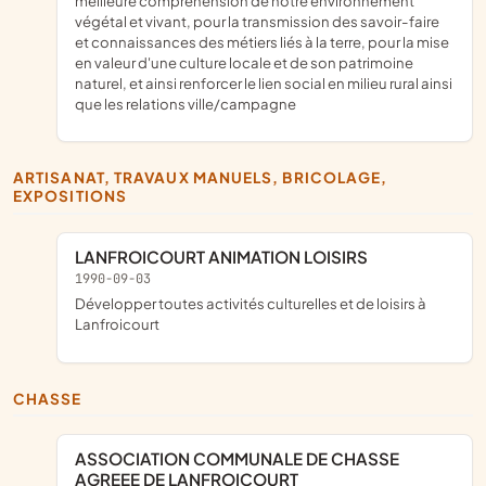
meilleure compréhension de notre environnement
végétal et vivant, pour la transmission des savoir-faire
et connaissances des métiers liés à la terre, pour la mise
en valeur d'une culture locale et de son patrimoine
naturel, et ainsi renforcer le lien social en milieu rural ainsi
que les relations ville/campagne
ARTISANAT, TRAVAUX MANUELS, BRICOLAGE,
EXPOSITIONS
LANFROICOURT ANIMATION LOISIRS
1990-09-03
Développer toutes activités culturelles et de loisirs à
Lanfroicourt
CHASSE
ASSOCIATION COMMUNALE DE CHASSE
AGREEE DE LANFROICOURT