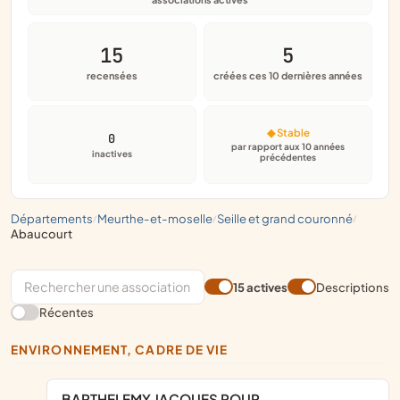
15
5
recensées
créées ces 10 dernières années
◆ Stable
0
par rapport aux 10 années
inactives
précédentes
départements
meurthe-et-moselle
seille et grand couronné
/
/
/
abaucourt
15 actives
Descriptions
Récentes
ENVIRONNEMENT, CADRE DE VIE
BARTHELEMY JACQUES POUR