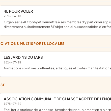
4L POUR VOLER
2013-04-18
organiser le 4L trophy et permettre à ses membres d'y participer et plus généralement toutes opérations pouvant se rattacher
directement ou indirectement à l'objet social ou susceptibles d'en fa
OCIATIONS MULTISPORTS LOCALES
LES JARDINS DU JARS
2014-07-18
animations sportives, culturelles, artistiques et toutes manifestatio
SSE
ASSOCIATION COMMUNALE DE CHASSE AGREEE DE LEN
1975-07-04
faciliter la pratique de la chasse ; favoriser le repeuplement en gibier par la répression du braconnage et la destruction des animaux