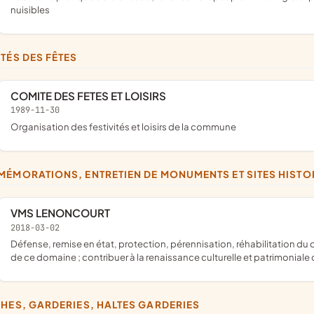
nuisibles
ITÉS DES FÊTES
COMITE DES FETES ET LOISIRS
1989-11-30
organisation des festivités et loisirs de la commune
MÉMORATIONS, ENTRETIEN DE MONUMENTS ET SITES HISTOR
VMS LENONCOURT
2018-03-02
défense, remise en état, protection, pérennisation, réhabilitation du château de Lenoncourt ; promotion culturelle et événementeille
de ce domaine ; contribuer à la renaissance culturelle et patrimonial
CHES, GARDERIES, HALTES GARDERIES