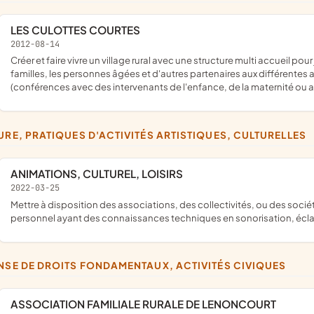
LES CULOTTES COURTES
2012-08-14
créer et faire vivre un village rural avec une structure multi accueil pour jeunes enfants ; faire participer les assistantes maternelles, les
familles, les personnes âgées et d'autres partenaires aux différente
(conférences avec des intervenants de l'enfance, de la maternité ou a
TURE, PRATIQUES D'ACTIVITÉS ARTISTIQUES, CULTURELLES
ANIMATIONS, CULTUREL, LOISIRS
2022-03-25
mettre à disposition des associations, des collectivités, ou des sociétés qui éprouvent un besoin ponctuel (occasionnellement) de
personnel ayant des connaissances techniques en sonorisation, écla
ENSE DE DROITS FONDAMENTAUX, ACTIVITÉS CIVIQUES
ASSOCIATION FAMILIALE RURALE DE LENONCOURT