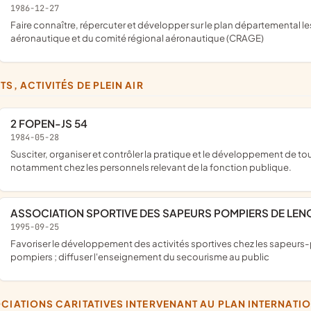
1986-12-27
faire connaître, répercuter et développer sur le plan départemental les options, les actions et les directives de la fédération française
aéronautique et du comité régional aéronautique (CRAGE)
TS, ACTIVITÉS DE PLEIN AIR
2 FOPEN-JS 54
1984-05-28
susciter, organiser et contrôler la pratique et le développement de toutes les activités physiques, sportives et de pleine nature
notamment chez les personnels relevant de la fonction publique.
ASSOCIATION SPORTIVE DES SAPEURS POMPIERS DE LE
1995-09-25
favoriser le développement des activités sportives chez les sapeurs-pompiers ; assurer la formation des cadres jeunes sapeurs-
pompiers ; diffuser l'enseignement du secourisme au public
OCIATIONS CARITATIVES INTERVENANT AU PLAN INTERNATI