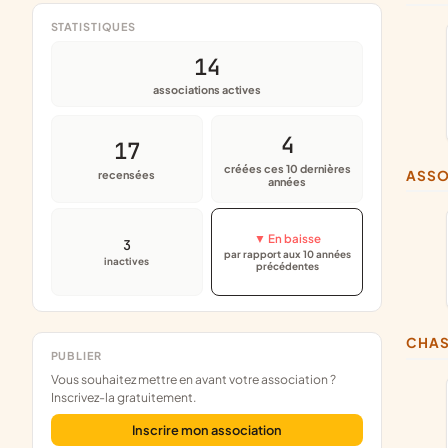
STATISTIQUES
14
associations actives
4
17
créées ces 10 dernières
ASS
recensées
années
▼ En baisse
3
par rapport aux 10 années
inactives
précédentes
CHA
PUBLIER
Vous souhaitez mettre en avant votre association ?
Inscrivez-la gratuitement.
Inscrire mon association