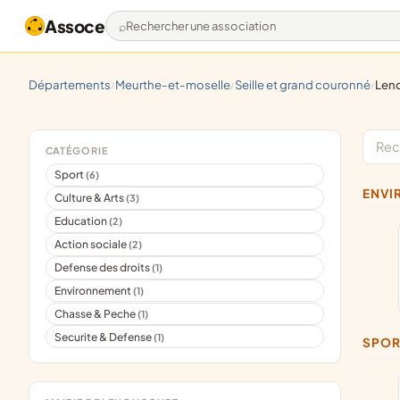
Assoce
Rechercher une association
départements
meurthe-et-moselle
seille et grand couronné
len
/
/
/
CATÉGORIE
Sport
(6)
ENV
Culture & Arts
(3)
Education
(2)
Action sociale
(2)
Defense des droits
(1)
Environnement
(1)
Chasse & Peche
(1)
Securite & Defense
(1)
SPO