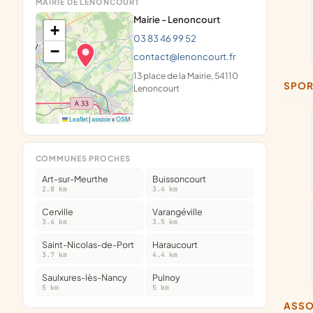
MAIRIE DE LENONCOURT
Mairie - Lenoncourt
+
03 83 46 99 52
−
contact@lenoncourt.fr
13 place de la Mairie, 54110
SPOR
Lenoncourt
Leaflet
|
assoce
x
OSM
COMMUNES PROCHES
Art-sur-Meurthe
Buissoncourt
2.8 km
3.4 km
Cerville
Varangéville
3.4 km
3.5 km
Saint-Nicolas-de-Port
Haraucourt
3.7 km
4.4 km
Saulxures-lès-Nancy
Pulnoy
5 km
5 km
ASS