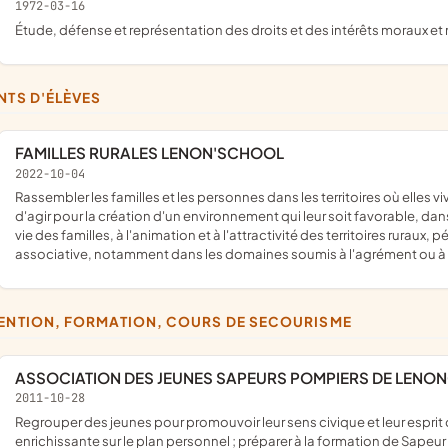
1972-03-16
étude, défense et représentation des droits et des intérêts moraux et 
ENTS D'ÉLÈVES
FAMILLES RURALES LENON'SCHOOL
2022-10-04
rassembler les familles et les personnes dans les territoires où elles vivent, ; assurer la défense de leurs intérêts matériels et moraux, et
d'agir pour la création d'un environnement qui leur soit favorable, da
vie des familles, à l'animation et à l'attractivité des territoires ruraux
associative, notamment dans les domaines soumis à l'agrément ou à l
VENTION, FORMATION, COURS DE SECOURISME
ASSOCIATION DES JEUNES SAPEURS POMPIERS DE LENO
2011-10-28
regrouper des jeunes pour promouvoir leur sens civique et leur esprit de dévouement ; leur assurer une formation civique et théorique
enrichissante sur le plan personnel ; préparer à la formation de Sape