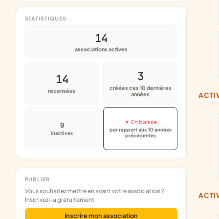
STATISTIQUES
14
associations actives
3
14
créées ces 10 dernières
recensées
années
ACT
▼ En baisse
0
par rapport aux 10 années
inactives
précédentes
PUBLIER
Vous souhaitez mettre en avant votre association ?
ACT
Inscrivez-la gratuitement.
Inscrire mon association