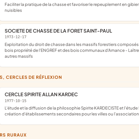
faciliter la pratique de la chasse et favoriser le repeuplement en gibier par la répression du braconnage et la destruction des animaux
nuisibles
SOCIETE DE CHASSE DE LA FORET SAINT-PAUL
1973-12-17
exploitation du droit de chasse dans les massifs forestiers composés de la forêt domaniale d'Amance et particuliers attenants, des
bois propriété de l'ENGREF et des bois communaux d'Amance - Laït
autres massifs
BS, CERCLES DE RÉFLEXION
CERCLE SPIRITE ALLAN KARDEC
1977-10-15
l'étude et la diffusion de la philosophie Spirite KARDECISTE et l'étude Scientifique des phénomènes paranormaux ; il est prévu la
création d'établissements secondaires pour les villes ou l'associatio
ERS RURAUX