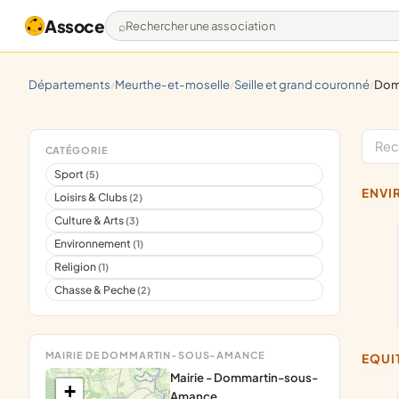
Assoce
Rechercher une association
départements
meurthe-et-moselle
seille et grand couronné
do
/
/
/
CATÉGORIE
Sport
(5)
ENV
Loisirs & Clubs
(2)
Culture & Arts
(3)
Environnement
(1)
Religion
(1)
Chasse & Peche
(2)
MAIRIE DE DOMMARTIN-SOUS-AMANCE
EQU
Mairie - Dommartin-sous-
+
Amance