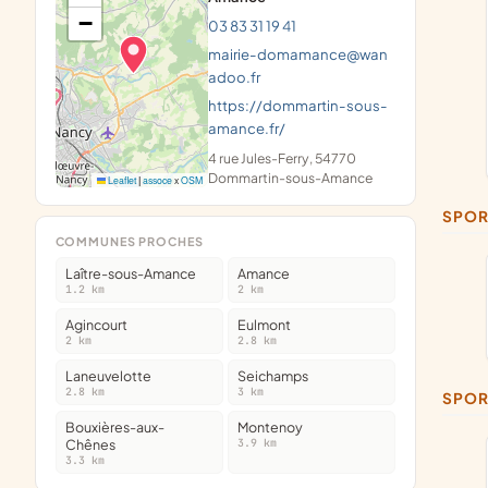
−
03 83 31 19 41
mairie-domamance@wan
adoo.fr
https://dommartin-sous-
amance.fr/
4 rue Jules-Ferry, 54770
Dommartin-sous-Amance
Leaflet
|
assoce
x
OSM
SPO
COMMUNES PROCHES
Laître-sous-Amance
Amance
1.2 km
2 km
Agincourt
Eulmont
2 km
2.8 km
Laneuvelotte
Seichamps
2.8 km
3 km
SPOR
Bouxières-aux-
Montenoy
Chênes
3.9 km
3.3 km