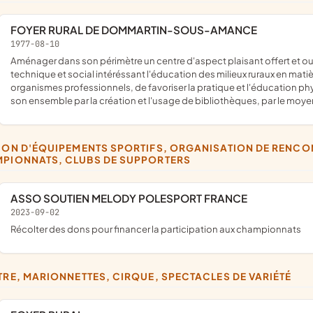
FOYER RURAL DE DOMMARTIN-SOUS-AMANCE
1977-08-10
aménager dans son périmètre un centre d'aspect plaisant offert et ouvert à tous, d'étudier en commun les questions d'ordre
technique et social intéréssant l'éducation des milieux ruraux en matiè
organismes professionnels, de favoriser la pratique et l'éducation physq
son ensemble par la création et l'usage de bibliothèques, par le moy
PIONNATS, CLUBS DE SUPPORTERS
ASSO SOUTIEN MELODY POLESPORT FRANCE
2023-09-02
récolter des dons pour financer la participation aux championnats
ÂTRE, MARIONNETTES, CIRQUE, SPECTACLES DE VARIÉTÉ