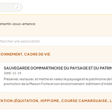
/
mmartin-sous-amance
IRONNEMENT, CADRE DE VIE
SAUVEGARDE DOMMARTINOISE DU PAYSAGE ET DU PATRIMO
2008-12-19
préserver, restaurer, et mettre en valeur le paysage et le patrimoine de la commune de Dommartin-sous-Amance, la réhabilitation et
promotion de la Maison Forte et son environnement; bâtiment d'intérêt
ITATION (ÉQUITATION, HIPPISME, COURSE CAMARGUAISE, 