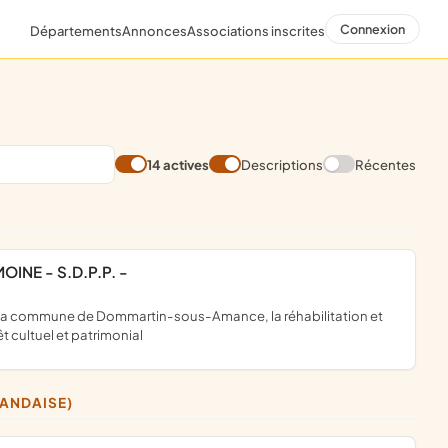
Connexion
Départements
Annonces
Associations inscrites
14 actives
Descriptions
Récentes
INE - S.D.P.P. -
 cultuel et patrimonial
LANDAISE)