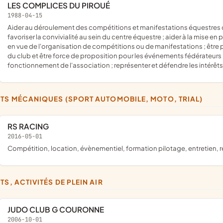
LES COMPLICES DU PIROUÉ
1988-04-15
aider au déroulement des compétitions et manifestations équestres de la ferme équestre du Piroué ; organiser des repas collectifs et
favoriser la convivialité au sein du centre équestre ; aider à la mise en
en vue de l'organisation de compétitions ou de manifestations ; être pr
du club et être force de proposition pour les événements fédérateurs
fonctionnement de l'association ; représenter et défendre les intérêt
RTS MÉCANIQUES (SPORT AUTOMOBILE, MOTO, TRIAL)
RS RACING
2016-05-01
compétition, location, évènementiel, formation pilotage, entretien, 
TS, ACTIVITÉS DE PLEIN AIR
JUDO CLUB G COURONNE
2006-10-01