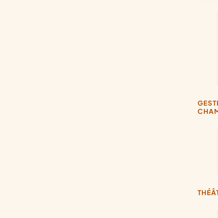
GESTION D'ÉQUIPEMENTS SPORTIFS, ORGANISATION DE RENCONTRES SPORTIVES, ORGANISATION DE
CHAM
THÉ