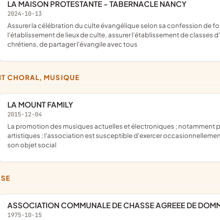
LA MAISON PROTESTANTE - TABERNACLE NANCY
2024-10-13
assurer la célébration du culte évangélique selon sa confession de foi, pourvoir aux frais nécessité par cet objet, assurer
l'établissement de lieux de culte, assurer l'établissement de classes d
chrétiens, de partager l'évangile avec tous
NT CHORAL, MUSIQUE
LA MOUNT FAMILY
2015-12-04
la promotion des musiques actuelles et électroniques ; notamment par l'organisation et la production d'événements musicaux et
artistiques ; l'association est susceptible d'exercer occasionnellemen
son objet social
SSE
ASSOCIATION COMMUNALE DE CHASSE AGREEE DE DOM
1975-10-15