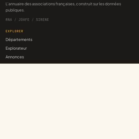
L'annuaire des associations françaises, construit sur les données
publiques.
RNA
/
JOAFE
/
SIRENE
EXPLORER
Départements
Explorateur
Annonces
Réseaux
POUR LES ASSOCIATIONS
Revendiquer sa fiche
Publier une annonce
Créer un réseau
Trouver un partenariat
ASSOCE
Associations inscrites