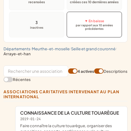
recensées
créées ces 10 dernières années
▼ En baisse
3
par rapport aux 10 années
inactives
précédentes
départements
meurthe-et-moselle
seille et grand couronné
/
/
/
arraye-et-han
4 actives
Descriptions
Récentes
ASSOCIATIONS CARITATIVES INTERVENANT AU PLAN
INTERNATIONAL
CONNAISSANCE DE LA CULTURE TOUARÈGUE
2019-01-24
faire connaître la culture touarègue, organiser des