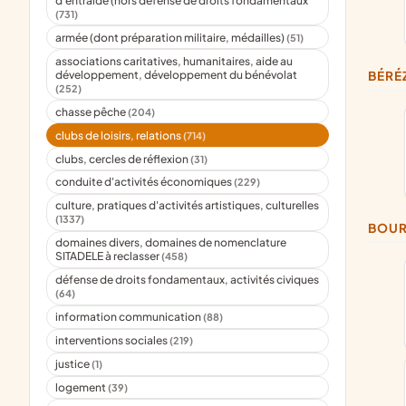
d'entraide (hors défense de droits fondamentaux
(731)
armée (dont préparation militaire, médailles)
(51)
associations caritatives, humanitaires, aide au
développement, développement du bénévolat
BÉRÉ
(252)
chasse pêche
(204)
clubs de loisirs, relations
(714)
clubs, cercles de réflexion
(31)
conduite d'activités économiques
(229)
culture, pratiques d'activités artistiques, culturelles
(1337)
BOU
domaines divers, domaines de nomenclature
SITADELE à reclasser
(458)
défense de droits fondamentaux, activités civiques
(64)
information communication
(88)
interventions sociales
(219)
justice
(1)
logement
(39)