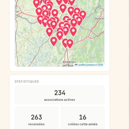
Leaflet
|
assoce
x
OSM
STATISTIQUES
234
associations actives
263
16
recensées
créées cette année