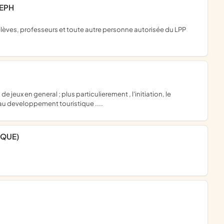
SEPH
au developpement touristique ....
IQUE)