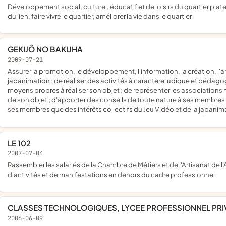
développement social, culturel, éducatif et de loisirs du quartier plateau - grare ; favoriser le lien social et la mixité des publics ; créer
du lien, faire vivre le quartier, améliorer la vie dans le quartier
GEKIJÔ NO BAKUHA
2009-07-21
assurer la promotion, le développement, l'information, la création, l'animation de toute activité en relation avec les jeux vidéo et de la
japanimation ; de réaliser des activités à caractère ludique et pédag
moyens propres à réaliser son objet ; de représenter les association
de son objet ; d'apporter des conseils de toute nature à ses membres ; 
ses membres que des intérêts collectifs du Jeu Vidéo et de la japanima
LE 102
2007-07-04
rassembler les salariés de la Chambre de Métiers et de l'Artisanat de l'Ain, les salariés de la CAPEB et les salariés d'Hélianthe autour
d'activités et de manifestations en dehors du cadre professionnel
CLASSES TECHNOLOGIQUES, LYCEE PROFESSIONNEL PRI
2006-06-09