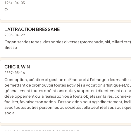
1964-04-03
o
L'ATTRACTION BRESSANE
2005-04-29
organiser des repas, des sorties diverses (promenade, ski, billard etc), des réunions entre les conducteurs de la SNCF de Bourg-en-
Bresse
CHIC & WIN
2007-05-16
conception, création et gestion en France et à l'étranger des manifestations, évènements et animations, expositions et locations,
permettant de promouvoir toutes activités à vocation artistique et/ou g
généralement toutes opérations qui s'y rapportent directement ou indire
développement ou la réalisation ou à touts objets similaires, connex
faciliter, favoriser son action ; l'association peut agir directement, 
avec toutes autres personnes ou sociétés ; elle peut réaliser, sous qu
social