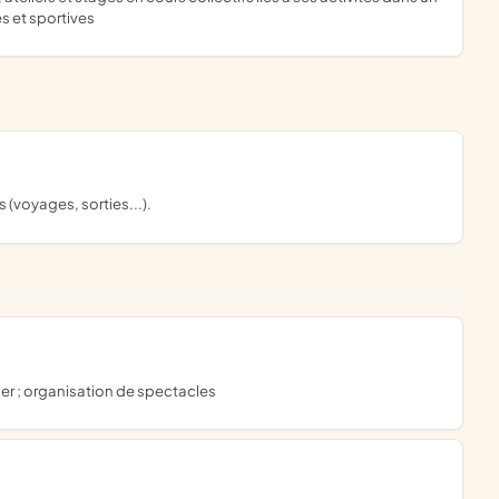
es et sportives
 (voyages, sorties...).
ger ; organisation de spectacles