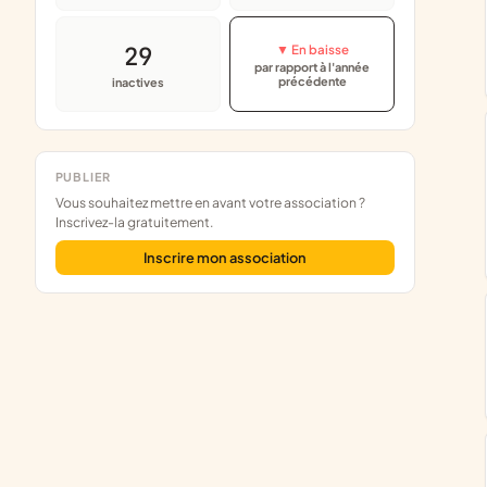
29
▼ En baisse
par rapport à l'année
précédente
inactives
PUBLIER
Vous souhaitez mettre en avant votre association ?
Inscrivez-la gratuitement.
Inscrire mon association