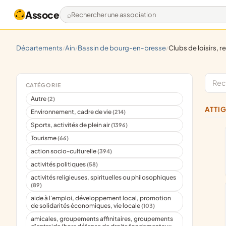
Assoce
Rechercher une association
départements
ain
bassin de bourg-en-bresse
clubs de loisirs, r
/
/
/
CATÉGORIE
Autre
(2)
ATTI
Environnement, cadre de vie
(214)
Sports, activités de plein air
(1396)
Tourisme
(66)
action socio-culturelle
(394)
activités politiques
(58)
activités religieuses, spirituelles ou philosophiques
(89)
aide à l'emploi, développement local, promotion
de solidarités économiques, vie locale
(103)
amicales, groupements affinitaires, groupements