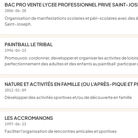
BAC PRO VENTE LYCEE PROFESSIONNEL PRIVE SAINT-JO
2006-06-28
organisation de manifestations scolaires et péri-scolaires avec des élèves, professeurs et toute autre personne autorisée du LPP
Saint-Joseph.
PAINTBALL LE TRIBAL
1996-04-23
promouvoir, cordonner, developper et organiser les activites de loisirs de jeux en general ; plus particulierement , l'initiation, le
perfectionnement des adultes et des enfants au paintball ;participer 
NATURE ET ACTIVITÉS EN FAMILLE (OU L'APRÈS-PIQUE ET P
2012-01-09
développer des activités sportives et/ou de découverte en famille
LES ACCROMANONS
1997-06-23
faciliter l'organisation de rencontres amicales et sportives