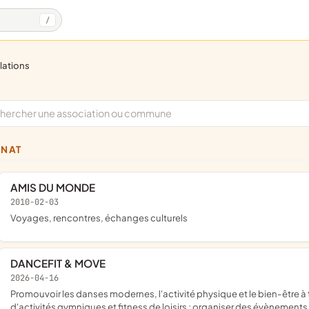
/
elations
GNAT
AMIS DU MONDE
2010-02-03
voyages, rencontres, échanges culturels
DANCEFIT & MOVE
2026-04-16
promouvoir les danses modernes, l'activité physique et le bien-être à travers la pratique de danses en couple et Line Dance,
d'activités gymniques et fitness de loisirs ; organiser des évènements, 