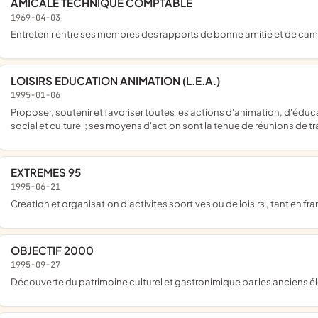
AMICALE TECHNIQUE COMPTABLE
1969-04-03
entretenir entre ses membres des rapports de bonne amitié et de cam
LOISIRS EDUCATION ANIMATION (L.E.A.)
1995-01-06
proposer, soutenir et favoriser toutes les actions d'animation, d'éducation et de loisirs et associer les jeunes à un projet de vie moral,
social et culturel ; ses moyens d'action sont la tenue de réunions de tr
EXTREMES 95
1995-06-21
creation et organisation d'activites sportives ou de loisirs , tant en fr
OBJECTIF 2000
1995-09-27
découverte du patrimoine culturel et gastronimique par les anciens él