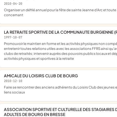
2010-04-20
organiser un défilé annuel pour la fête de sainte Jeanne d'Arc et toute activité culturelle (conférences, voyages, visites...) la
concernant
LA RETRAITE SPORTIVE DE LA COMMUNAUTE BURGIENNE (
1997-10-07
promouvoir le maintien en forme et les activités physiques non compétitives du temps de la retraite ou du temps libre assimilé;
entretenir toutes relations utiles avec les associations FFRS ainsi qu'a
clubs de retraités; intervenir auprès des pouvoirs publics locaux et
activités physiques et sportives à la retraite
AMICALE DU LOISIRS CLUB DE BOURG
2010-12-10
faire se rencontrer des anciens adhérents du Loisirs Club des jeunes en vue d'échanges sportifs, culturels et le développement de
liens sociaux
ASSOCIATION SPORTIVE ET CULTURELLE DES STAGIAIRES DU CENTRE DE FORMATION PROFESSIONNELLE DES
ADULTES DE BOURG EN BRESSE