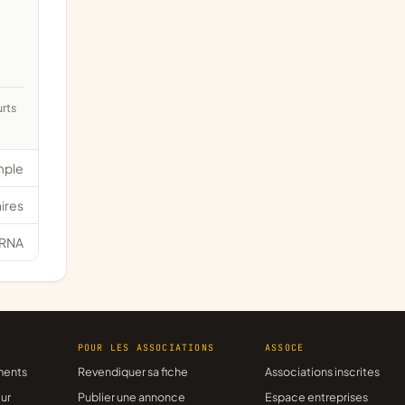
mple
ires
RNA
R
POUR LES ASSOCIATIONS
ASSOCE
ments
Revendiquer sa fiche
Associations inscrites
ur
Publier une annonce
Espace entreprises