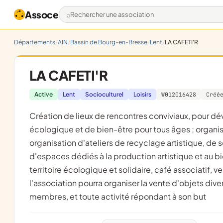
Assoce
Rechercher une association
Départements
AIN
Bassin de Bourg-en-Bresse
Lent
LA CAFETI'R
LA CAFETI'R
Active
Lent
Socioculturel
Loisirs
W012016428
Créé
création de lieux de rencontres conviviaux, pour développer la découverte et l'expression culturelle, artistique,
écologique et de bien-être pour tous âges ; organis
organisation d'ateliers de recyclage artistique, de 
d'espaces dédiés à la production artistique et au bie
territoire écologique et solidaire, café associatif, v
l'association pourra organiser la vente d'objets dive
membres, et toute activité répondant à son but