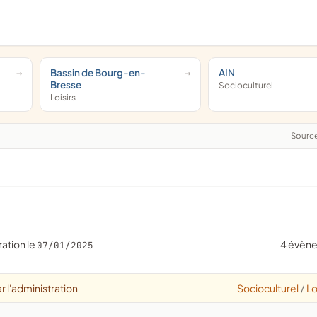
Bassin de Bourg-en-
AIN
Bresse
Socioculturel
Loisirs
Sourc
ration le
4 évèn
07/01/2025
r l'administration
Socioculturel
Lo
/