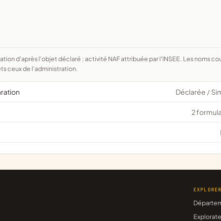
ts ceux de l'administration.
aration
Déclarée
Si
/
2 formula
EXPLORE
Départe
Explorate