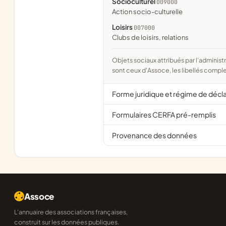
Socioculturel
009000
action socio-culturelle
Loisirs
007000
clubs de loisirs, relations
Objets sociaux attribués par l'administration d'après l'objet déclaré ; activité NAF attribuée par l'INSEE. Les noms courts
sont ceux d'Assoce, les libellés comple
Forme juridique et régime de décl
Formulaires CERFA pré-remplis
Provenance des données
Assoce
L'annuaire des associations françaises,
construit sur les données publiques.