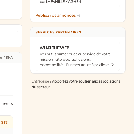
par LA FAMILLE MAGHEN
Publiez vos annonces
->
SERVICES PARTENAIRES
WHAT THE WEB
Vos outils numériques au service de votre
es
/
RNA
mission : site web, adhésions,
comptabilité… Sur mesure, et à prix libre. 💡
Entreprise ?
Apportez votre soutien aux associations
du secteur
!
ements
isirs