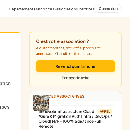
Connexion
Départements
Annonces
Associations inscrites
C'est votre association ?
Ajoutez contact, activités, photos et
annonces. Gratuit, en 5 minutes.
Revendiquer la fiche
Partager la fiche
ition
ANNONCES ASSOCIATIVES
à ses
Bénévole Infrastructure Cloud
APPEL
Azure & Migration Auth [Infra / DevOps /
Cloud] H/F - 100% à distance Full
Remote