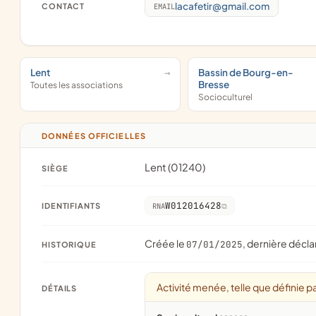
lacafetir@gmail.com
CONTACT
EMAIL
Lent
Bassin de Bourg-en-
Bresse
Toutes les associations
Socioculturel
DONNÉES OFFICIELLES
Lent (01240)
SIÈGE
W012016428
IDENTIFIANTS
RNA
Créée le
, dernière décla
07/01/2025
HISTORIQUE
Activité menée, telle que définie pa
DÉTAILS