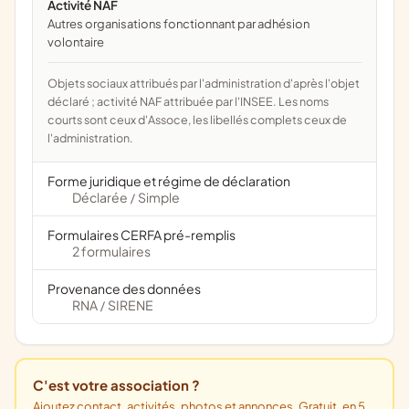
Activité NAF
Autres organisations fonctionnant par adhésion
volontaire
Objets sociaux attribués par l'administration d'après l'objet
déclaré ; activité NAF attribuée par l'INSEE. Les noms
courts sont ceux d'Assoce, les libellés complets ceux de
l'administration.
Forme juridique et régime de déclaration
Déclarée
Simple
/
Formulaires CERFA pré-remplis
2 formulaires
Provenance des données
RNA
SIRENE
/
C'est votre association ?
Ajoutez contact, activités, photos et annonces. Gratuit, en 5