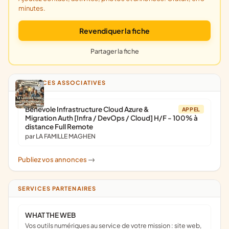
minutes.
Revendiquer la fiche
Partager la fiche
ANNONCES ASSOCIATIVES
Bénévole Infrastructure Cloud Azure &
APPEL
Migration Auth [Infra / DevOps / Cloud] H/F - 100% à
distance Full Remote
par LA FAMILLE MAGHEN
Publiez vos annonces
->
SERVICES PARTENAIRES
WHAT THE WEB
Vos outils numériques au service de votre mission : site web,