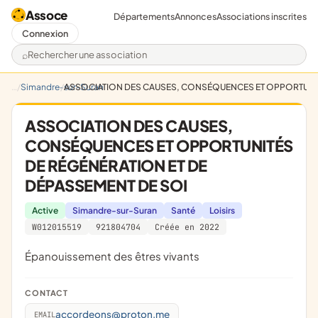
Assoce
Départements
Annonces
Associations inscrites
Connexion
Rechercher une association
Simandre-sur-Suran
ASSOCIATION DES CAUSES, CONSÉQUENCES ET OPPORTUNITÉ
ASSOCIATION DES CAUSES,
CONSÉQUENCES ET OPPORTUNITÉS
DE RÉGÉNÉRATION ET DE
DÉPASSEMENT DE SOI
Active
Simandre-sur-Suran
Santé
Loisirs
W012015519
921804704
Créée en 2022
épanouissement des êtres vivants
CONTACT
accordeons@proton.me
EMAIL