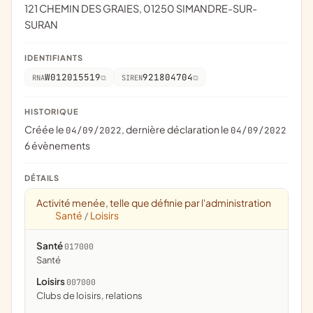
121 CHEMIN DES GRAIES, 01250 SIMANDRE-SUR-
SURAN
IDENTIFIANTS
W012015519
921804704
RNA
SIREN
HISTORIQUE
Créée le
, dernière déclaration le
04/09/2022
04/09/2022
6 évènements
DÉTAILS
Activité menée, telle que définie par l'administration
Santé
Loisirs
/
Santé
017000
santé
Loisirs
007000
clubs de loisirs, relations