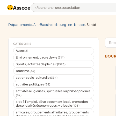
Assoce
Rechercher une association
départements
ain
bassin de bourg-en-bresse
santé
/
/
/
CATÉGORIE
Autre
(2)
BOU
Environnement, cadre de vie
(214)
Sports, activités de plein air
(1396)
Tourisme
(66)
action socio-culturelle
(394)
activités politiques
(58)
activités religieuses, spirituelles ou philosophiques
(89)
aide à l'emploi, développement local, promotion
de solidarités économiques, vie locale
(103)
amicales, groupements affinitaires, groupements