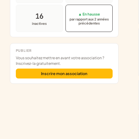
16
▲ En hausse
par rapport aux 2 années
précédentes
inactives
PUBLIER
Vous souhaitez mettre en avant votre association ?
Inscrivez-la gratuitement.
Inscrire mon association