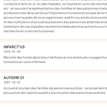
conduite à tenir vis-à-vis des malades, sur la prise en soins de ces mala
etc ; en assurant la représentation des familles et des personnes malad
professionnels de la santé sur l'importance humaine et sociale de la 
poursuivant auprès de tous organismes, publics ou privés et pouvoirs
et des institutions d'accueil aux besoins des personnes atteintes et de
traitement de ces maladies (recherche médicale) et la recherche su
(recherche en sciences humaines)
INFARCT'US
2010-03-08
récolter des fonds dans le but de financer nos éventuels voyages humanitaire à l'étranger et tout autre activité en lien avec notre
formation en soins infirmiers
AUTISME 01
2007-10-03
accueil et soutien des familles de personnes autistes ; recensement de toutes informations utiles aux familles ; sensibilisation des
pouvoirs et de l'opinion publics à la situation des personnes autistes