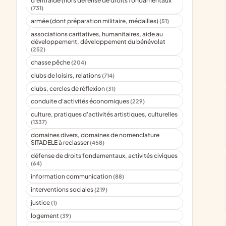
d'entraide (hors défense de droits fondamentaux
(731)
armée (dont préparation militaire, médailles)
(51)
associations caritatives, humanitaires, aide au
développement, développement du bénévolat
(252)
chasse pêche
(204)
clubs de loisirs, relations
(714)
clubs, cercles de réflexion
(31)
conduite d'activités économiques
(229)
culture, pratiques d'activités artistiques, culturelles
(1337)
domaines divers, domaines de nomenclature
SITADELE à reclasser
(458)
défense de droits fondamentaux, activités civiques
(64)
information communication
(88)
interventions sociales
(219)
justice
(1)
logement
(39)