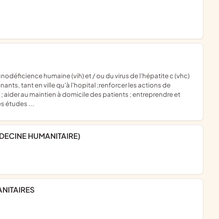
nants, tant en ville qu'à l'hopital ;renforcer les actions de
hc ; aider au maintien à domicile des patients ; entreprendre et
s études ...
EDECINE HUMANITAIRE)
ANITAIRES