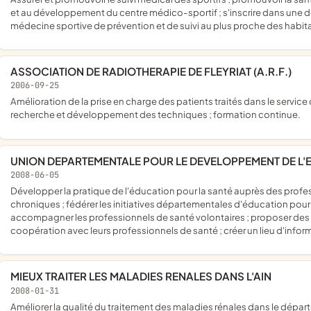
et au développement du centre médico-sportif ; s'inscrire dans un
médecine sportive de prévention et de suivi au plus proche des habit
ASSOCIATION DE RADIOTHERAPIE DE FLEYRIAT (A.R.F.)
2006-09-25
amélioration de la prise en charge des patients traités dans le service de radiothérapie du centre hospitalier de bourg-en-bresse ;
recherche et développement des techniques ; formation continue.
UNION DEPARTEMENTALE POUR LE DEVELOPPEMENT DE L'
2008-06-05
développer la pratique de l'éducation pour la santé auprès des professionnels de santé et des patients porteurs de maladies
chroniques ; fédérer les initiatives départementales d'éducation pour
accompagner les professionnels de santé volontaires ; proposer de
coopération avec leurs professionnels de santé ; créer un lieu d'inf
MIEUX TRAITER LES MALADIES RENALES DANS L'AIN
2008-01-31
améliorer la qualité du traitement des maladies rénales dans le département de l'ain ; améliorer la formation des personnels