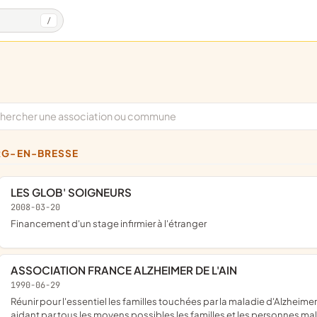
/
RG-EN-BRESSE
LES GLOB' SOIGNEURS
2008-03-20
financement d'un stage infirmier à l'étranger
ASSOCIATION FRANCE ALZHEIMER DE L'AIN
1990-06-29
réunir pour l'essentiel les familles touchées par la maladie d'Alzheimer ou des maladies apparentées en vue d'un soutien mutuel en
aidant par tous les moyens possibles les familles et les personnes mala