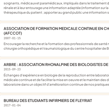
soignants, médicaux et paramédicaux, impliqués dans le traitement de
rénale et à leur entourage une information adaptée (information sur la 
thérapeutique du patient ; apporter au grand public une information s
ASSOCIATION DE FORMATION MEDICALE CONTINUE EN CHIRURGIE ORTHOPEDIQUE ET TRAUMATOLOGIQUE
(AFCCOT)
2007-01-15
encourager la recherche et la formation des professionnels de santé médical et du personnel paramédical participant à l'activité de
chirurgie orthopédique et traumatologique du centre hospitalier de
ARBRE : ASSOCIATION RHONALPINE DES BIOLOGISTES D
2015-09-23
échanges d'expérience en biologie de la reproduction entre laboratoires de biologie médicale afin de promouvoir la formation
médicale continue et de faciliter la mise en oeuvre et le maintien de
laboratoire dans un objectif d'amélioration continue de nos pratique
BUREAU DES ETUDIANTS INFIRMIERS DE FLEYRIAT
2017-01-04