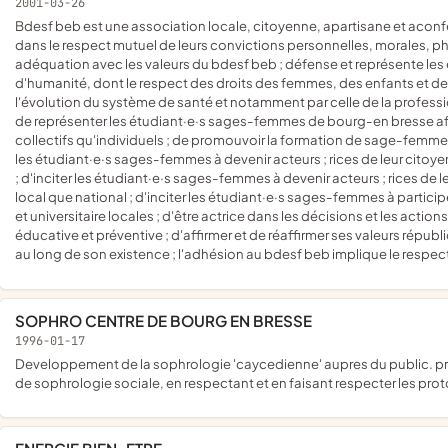
2001-03-26
bdesf beb est une association locale, citoyenne, apartisane et aconfessionnelle ; elle rassemble les étudiant·e·s sages-femmes
dans le respect mutuel de leurs convictions personnelles, morales, ph
adéquation avec les valeurs du bdesf beb ; défense et représente les
d'humanité, dont le respect des droits des femmes, des enfants et des f
l'évolution du système de santé et notamment par celle de la profess
de représenter les étudiant·e·s sages-femmes de bourg-en bresse afin 
collectifs qu'individuels ; de promouvoir la formation de sage-femme et
les étudiant·e·s sages-femmes à devenir acteurs ; rices de leur citoy
; d'inciter les étudiant·e·s sages-femmes à devenir acteurs ; rices de le
local que national ; d'inciter les étudiant·e·s sages-femmes à partici
et universitaire locales ; d'être actrice dans les décisions et les actio
éducative et préventive ; d'affirmer et de réaffirmer ses valeurs républicai
au long de son existence ; l'adhésion au bdesf beb implique le respect 
SOPHRO CENTRE DE BOURG EN BRESSE
1996-01-17
developpement de la sophrologie 'caycedienne' aupres du public. proposer a ses adherents un entrainement programme en matiere
de sophrologie sociale, en respectant et en faisant respecter les prot