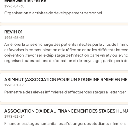
ENERGIE BIEN-ETRE
1996-04-30
organisation d'activites de developpement personnel
REVIH 01
1996-06-05
améliorer la prise en charge des patients infectés par le virus de l'immunodéficience humaine (vih) et / ou du virus de l'hépatite c (vhc)
et favoriser la communication et la réflexion entre les différents interve
orévention ; favoriser le dépistage de l'infection par le vih et / ou le v
organiser toutes actions de formation et de recyclage ; participer à de
ASIMHUT (ASSOCIATION POUR UN STAGE INFIRMIER EN M
1998-01-06
permettre a des eleves infirmieres d'effectuer des stages a l'etranger
ASSOCIATION D'AIDE AU FINANCEMENT DES STAGES HUM
1998-01-14
financer les stages humanitaires a l'etranger des etudiants infirmiers