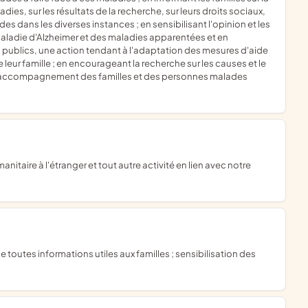
dies, sur les résultats de la recherche, sur leurs droits sociaux,
es dans les diverses instances ; en sensibilisant l'opinion et les
maladie d'Alzheimer et des maladies apparentées et en
 publics, une action tendant à l'adaptation des mesures d'aide
 leur famille ; en encourageant la recherche sur les causes et le
r l'accompagnement des familles et des personnes malades