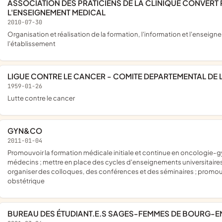
ASSOCIATION DES PRATICIENS DE LA CLINIQUE CONVERT POUR LA FORMATION, L'INFORMATION ET
L'ENSEIGNEMENT MEDICAL
2010-07-30
organisation et réalisation de la formation, l'information et l'enseignements médical et para médical au sein ou en dehors de
l'établissement
LIGUE CONTRE LE CANCER - COMITE DEPARTEMENTAL DE L
1959-01-26
lutte contre le cancer
GYN&CO
2011-01-04
promouvoir la formation médicale initiale et continue en oncologie-gynécologie et obstétrique, pour les internes, chefs de clinique et
médecins ; mettre en place des cycles d'enseignements universitaires
organiser des colloques, des conférences et des séminaires ; promo
obstétrique
BUREAU DES ÉTUDIANT.E.S SAGES-FEMMES DE BOURG-