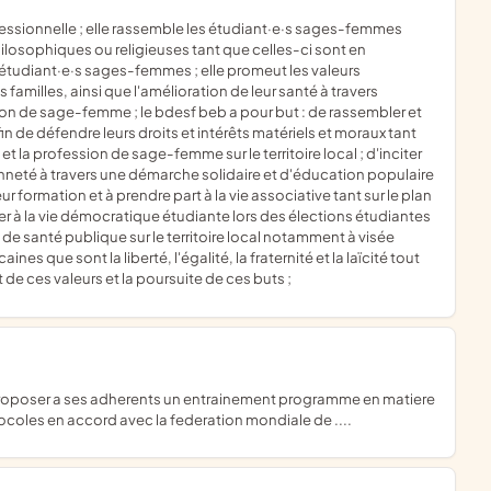
ilosophiques ou religieuses tant que celles-ci sont en
 étudiant·e·s sages-femmes ; elle promeut les valeurs
amilles, ainsi que l'amélioration de leur santé à travers
ion de sage-femme ; le bdesf beb a pour but : de rassembler et
de défendre leurs droits et intérêts matériels et moraux tant
 la profession de sage-femme sur le territoire local ; d'inciter
enneté à travers une démarche solidaire et d'éducation populaire
ur formation et à prendre part à la vie associative tant sur le plan
per à la vie démocratique étudiante lors des élections étudiantes
ns de santé publique sur le territoire local notamment à visée
nes que sont la liberté, l'égalité, la fraternité et la laïcité tout
de ces valeurs et la poursuite de ces buts ;
ocoles en accord avec la federation mondiale de ....