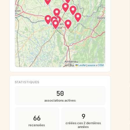
Leaflet
|
assoce
x
OSM
STATISTIQUES
50
associations actives
9
66
créées ces 2 dernières
recensées
années