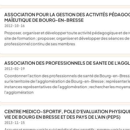
ASSOCIATION POUR LA GESTION DES ACTIVITÉS PÉDAGOGIQUES ET DE RECHERCHE DU SITE DE FORMATION
MAÏEUTIQUE DE BOURG-EN-BRESSE
2012-10-16
proposer, organiser et développer toute activité pédagogique et de recherche complémentaire à la formation initiale dispensée au
site de formation ; proposer, organiser et développer des séances de
professionnel continu de ses membres
ASSOCIATION DES PROFESSIONNELS DE SANTE DE L'AG
2013-02-19
coordonner l'action des professionnels de santé de Bourg-en-Bresse ; favoriser l'accueil et l'installation de professionnels de santé
sur le territoire de l'agglomération de Bourg-en-Bresse ; représente
instances représentatives de l'agglomération ; rechercher les moyens 
l'agglomération
CENTRE MEDICO-SPORTIF, POLE D'EVALUATION PHYSIQUE ET SPORTIVE "PIERRE SEIGNEMARTIN" DU BASSIN DE
VIE DE BOURG EN BRESSE ET DES PAYS DE L'AIN (PEPS)
2013-11-15
assurer et promouvoir le suivi médical des sportifs ; promouvoir la santé par les activités physiques et le sport ; contribuer à la gestion