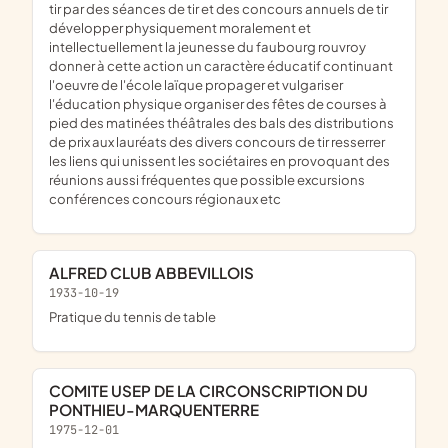
tir par des séances de tir et des concours annuels de tir
développer physiquement moralement et
intellectuellement la jeunesse du faubourg rouvroy
donner à cette action un caractère éducatif continuant
l'oeuvre de l'école laïque propager et vulgariser
l'éducation physique organiser des fêtes de courses à
pied des matinées théâtrales des bals des distributions
de prix aux lauréats des divers concours de tir resserrer
les liens qui unissent les sociétaires en provoquant des
réunions aussi fréquentes que possible excursions
conférences concours régionaux etc
ALFRED CLUB ABBEVILLOIS
1933-10-19
pratique du tennis de table
COMITE USEP DE LA CIRCONSCRIPTION DU
PONTHIEU-MARQUENTERRE
1975-12-01