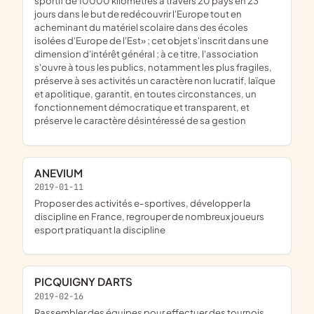
sportif de 10000 kilomètres à travers 20 pays en 23
jours dans le but de redécouvrir l'Europe tout en
acheminant du matériel scolaire dans des écoles
isolées d'Europe de l'Est» ; cet objet s'inscrit dans une
dimension d'intérêt général ; à ce titre, l'association
s'ouvre à tous les publics, notamment les plus fragiles,
préserve à ses activités un caractère non lucratif, laïque
et apolitique, garantit, en toutes circonstances, un
fonctionnement démocratique et transparent, et
préserve le caractère désintéressé de sa gestion
ANEVIUM
2019-01-11
proposer des activités e-sportives, développer la
discipline en France, regrouper de nombreux joueurs
esport pratiquant la discipline
PICQUIGNY DARTS
2019-02-16
rassembler des équipes pour effectuer des tournois