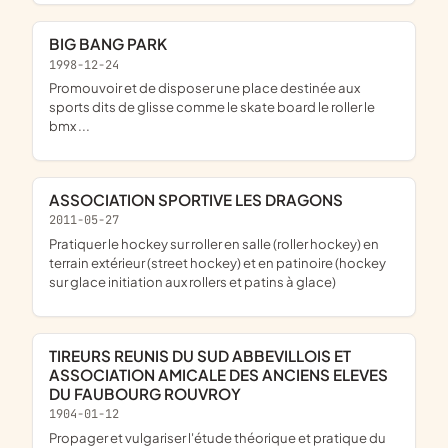
BIG BANG PARK
1998-12-24
promouvoir et de disposer une place destinée aux
sports dits de glisse comme le skate board le roller le
bmx ...
ASSOCIATION SPORTIVE LES DRAGONS
2011-05-27
pratiquer le hockey sur roller en salle (roller hockey) en
terrain extérieur (street hockey) et en patinoire (hockey
sur glace initiation aux rollers et patins à glace)
TIREURS REUNIS DU SUD ABBEVILLOIS ET
ASSOCIATION AMICALE DES ANCIENS ELEVES
DU FAUBOURG ROUVROY
1904-01-12
propager et vulgariser l'étude théorique et pratique du