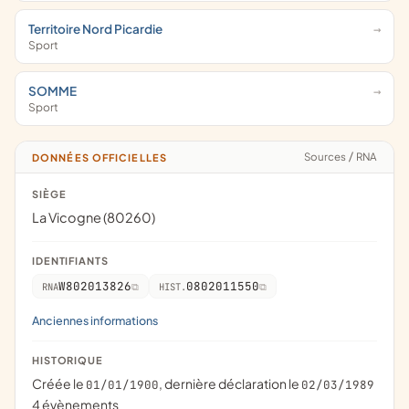
Territoire Nord Picardie
Sport
SOMME
Sport
Sources
/
RNA
DONNÉES OFFICIELLES
SIÈGE
La Vicogne (80260)
IDENTIFIANTS
W802013826
0802011550
RNA
HIST.
Anciennes informations
HISTORIQUE
Créée le
, dernière déclaration le
01/01/1900
02/03/1989
4 évènements