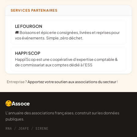
SERVICES PARTENAIRES
LE FOURGON
🚚 Boissons et épicerie consignées, livrées et reprises pour
vos événements. Simple, zéro déchet.
HAPPI SCOP
Happï Scop est une coopérative d’expertise comptable &
de commissariat aux comptes dédié à l'ESS
Entreprise ?
Apportez votre soutien aux associations du secteur
!
Assoce
L'annuaire des associations françaises, construit sur les données
publiques.
RNA
/
JOAFE
/
SIRENE