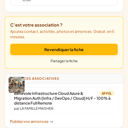
C'est votre association ?
Ajoutez contact, activités, photos et annonces. Gratuit, en 5
minutes.
Revendiquer la fiche
Partager la fiche
ANNONCES ASSOCIATIVES
Bénévole Infrastructure Cloud Azure &
APPEL
Migration Auth [Infra / DevOps / Cloud] H/F - 100% à
distance Full Remote
par LA FAMILLE MAGHEN
Publiez vos annonces
->