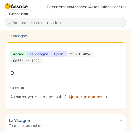
Assoce
Départements
Annonces
Associations inscrites
Connexion
Rechercher une association
La Vicogne
Active
La Vicogne
Sport
W802013826
Créée en 1900
o
CONTACT
Aucun moyen de contact publié.
Ajouter un contact
->
La Vicogne
Toutes les associations