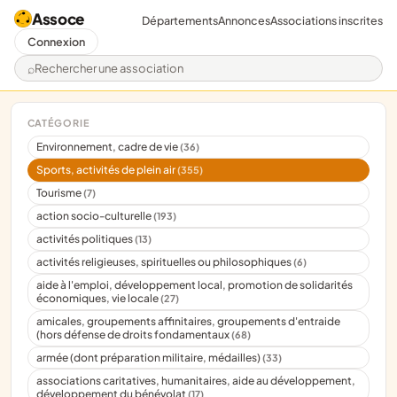
Assoce
Départements
Annonces
Associations inscrites
Connexion
Rechercher une association
CATÉGORIE
Environnement, cadre de vie
(36)
Sports, activités de plein air
(355)
Tourisme
(7)
action socio-culturelle
(193)
activités politiques
(13)
activités religieuses, spirituelles ou philosophiques
(6)
aide à l'emploi, développement local, promotion de solidarités
économiques, vie locale
(27)
amicales, groupements affinitaires, groupements d'entraide
(hors défense de droits fondamentaux
(68)
armée (dont préparation militaire, médailles)
(33)
associations caritatives, humanitaires, aide au développement,
développement du bénévolat
(17)