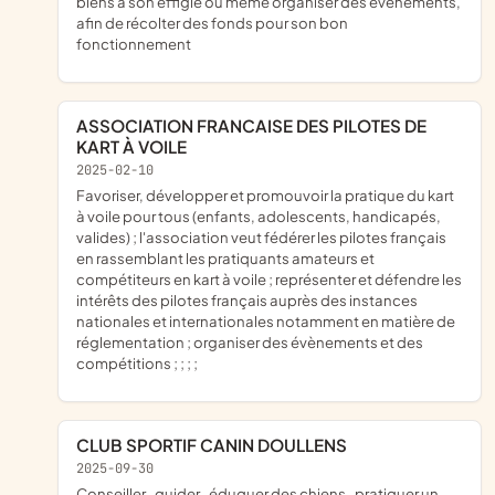
biens à son effigie ou même organiser des évènements,
afin de récolter des fonds pour son bon
fonctionnement
ASSOCIATION FRANCAISE DES PILOTES DE
KART À VOILE
2025-02-10
favoriser, développer et promouvoir la pratique du kart
à voile pour tous (enfants, adolescents, handicapés,
valides) ; l'association veut fédérer les pilotes français
en rassemblant les pratiquants amateurs et
compétiteurs en kart à voile ; représenter et défendre les
intérêts des pilotes français auprès des instances
nationales et internationales notamment en matière de
réglementation ; organiser des évènements et des
compétitions ; ; ; ;
CLUB SPORTIF CANIN DOULLENS
2025-09-30
conseiller , guider , éduquer des chiens , pratiquer un