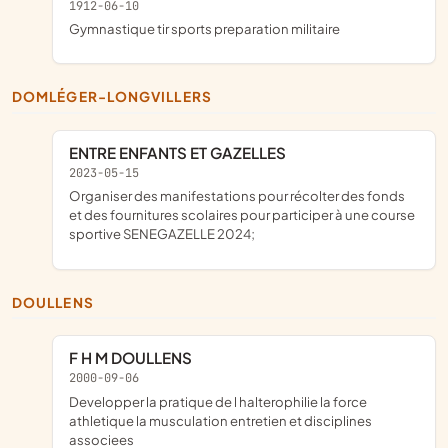
1912-06-10
gymnastique tir sports preparation militaire
DOMLÉGER-LONGVILLERS
ENTRE ENFANTS ET GAZELLES
2023-05-15
organiser des manifestations pour récolter des fonds
et des fournitures scolaires pour participer à une course
sportive SENEGAZELLE 2024;
DOULLENS
F H M DOULLENS
2000-09-06
developper la pratique de l halterophilie la force
athletique la musculation entretien et disciplines
associees