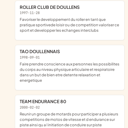
ROLLER CLUB DE DOULLENS
1997-11-28
favoriser le developpement du roller en tant que
pratique sportivede loisir ou de competition valoriser ce
sport et developper les echanges interclubs
TAO DOULLENNAIS
1998-09-01
faire prendre conscience aux personnes les possibilites
du corps au niveau physique articulaire et respiratoire
dans un but de bien etre detente relaxation et
energetique
TEAM ENDURANCE 80
2000-02-02
reunir un groupe de motards pour participer a plusieurs
competitions de motos de vitesse et d endurance sur
piste ainsi qu a l initiation de conduire sur piste