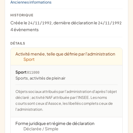
Anciennes informations
HISTORIQUE
Créée le
, dernière déclaration le
24/11/1992
24/11/1992
4 évènements
DÉTAILS
Activité menée, telle que définie par l'administration
Sport
Sport
011000
Sports, activités de plein air
Objets sociaux attribués par l'administration d'après l'objet
déclaré ; activité NAF attribuée par l'INSEE. Les noms
courts sont ceux d'Assoce, les libellés complets ceux de
l'administration.
Forme juridique et régime de déclaration
Déclarée
Simple
/