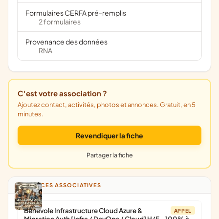
Formulaires CERFA pré-remplis
2 formulaires
Provenance des données
RNA
C'est votre association ?
Ajoutez contact, activités, photos et annonces. Gratuit, en 5
minutes.
Revendiquer la fiche
Partager la fiche
ANNONCES ASSOCIATIVES
Bénévole Infrastructure Cloud Azure &
APPEL
Migration Auth [Infra / DevOps / Cloud] H/F - 100% à