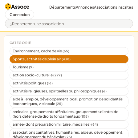
Assoce
Départements
Annonces
Associations inscrites
Connexion
Rechercher une association
CATÉGORIE
Environnement, cadre de vie
(65)
Sports, activités de plein air
(438)
Tourisme
(9)
action socio-culturelle
(279)
activités politiques
(16)
activités religieuses, spirituelles ou philosophiques
(6)
aide à l'emploi, développement local, promotion de solidarités
économiques, vie locale
(25)
amicales, groupements affinitaires, groupements d'entraide
(hors défense de droits fondamentaux
(105)
armée (dont préparation militaire, médailles)
(64)
associations caritatives, humanitaires, aide au développement,
développement du bénévolat
(25)