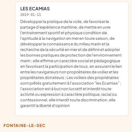
LES ECAMIAS
2019-01-11
développer la pratique de la voile, de favoriser le
partage d'expérience maritime, de mettre en uvre
l'entrainement sportif et physique condition de
l'aptitude à la navigation en mer en toute saison, de
développer la connaissance du milieu marin et la
recherche de la sécurité en mer et de définir et adopter
les bonnes pratiques de protection de l'environnement
marin ; elle affirme un caractère social et pédagogique
en favorisant la participation de tous, en assurant le lien
entre les navigateurs non propriétaires de voilier et les
propriétaires donateurs ; Les voiliers des propriétaires
sont prêtés gratuitement à l'association "les Ecamias" ;
l'association est à but non lucratif et interdit toute
activité ou expression à caractère politique, racial ou
confessionnel, elle interdit toute discrimination, elle
garantit la liberté d'opinion
FONTAINE-LE-SEC