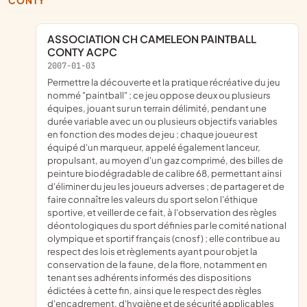
CONTY
ASSOCIATION CH CAMELEON PAINTBALL
CONTY ACPC
2007-01-03
permettre la découverte et la pratique récréative du jeu
nommé "paintball" ; ce jeu oppose deux ou plusieurs
équipes, jouant sur un terrain délimité, pendant une
durée variable avec un ou plusieurs objectifs variables
en fonction des modes de jeu ; chaque joueur est
équipé d'un marqueur, appelé également lanceur,
propulsant, au moyen d'un gaz comprimé, des billes de
peinture biodégradable de calibre 68, permettant ainsi
d'éliminer du jeu les joueurs adverses ; de partager et de
faire connaître les valeurs du sport selon l'éthique
sportive, et veiller de ce fait, à l'observation des règles
déontologiques du sport définies par le comité national
olympique et sportif français (cnosf) ; elle contribue au
respect des lois et règlements ayant pour objet la
conservation de la faune, de la flore, notamment en
tenant ses adhérents informés des dispositions
édictées à cette fin, ainsi que le respect des règles
d'encadrement, d'hygiène et de sécurité applicables