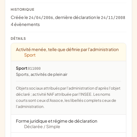
HISTORIQUE
Créée le
, dernière déclaration le
24/04/2006
24/11/2008
4 évènements
DÉTAILS
Activité menée, telle que définie par l'administration
Sport
Sport
011000
Sports, activités de plein air
Objets sociaux attribués par l'administration d'après l'objet
déclaré ; activité NAF attribuée par l'INSEE. Les noms
courts sont ceux d'Assoce, les libellés complets ceux de
l'administration.
Forme juridique et régime de déclaration
Déclarée
Simple
/