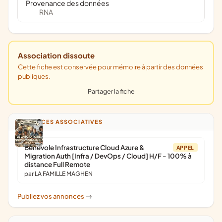
Provenance des données
RNA
Association dissoute
Cette fiche est conservée pour mémoire à partir des données
publiques.
Partager la fiche
ANNONCES ASSOCIATIVES
Bénévole Infrastructure Cloud Azure &
APPEL
Migration Auth [Infra / DevOps / Cloud] H/F - 100% à
distance Full Remote
par LA FAMILLE MAGHEN
Publiez vos annonces
->