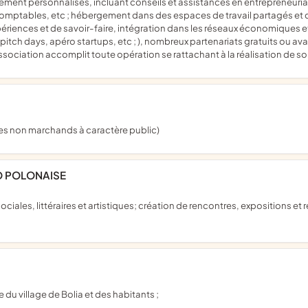
ment personnalisés, incluant conseils et assistances en entrepreneuriat
 comptables, etc ; hébergement dans des espaces de travail partagés et co
périences et de savoir-faire, intégration dans les réseaux économiques et
 (pitch days, apéro startups, etc ; ), nombreux partenariats gratuits ou
'association accomplit toute opération se rattachant à la réalisation de s
ices non marchands à caractère public)
CO POLONAISE
 du village de Bolia et des habitants ;