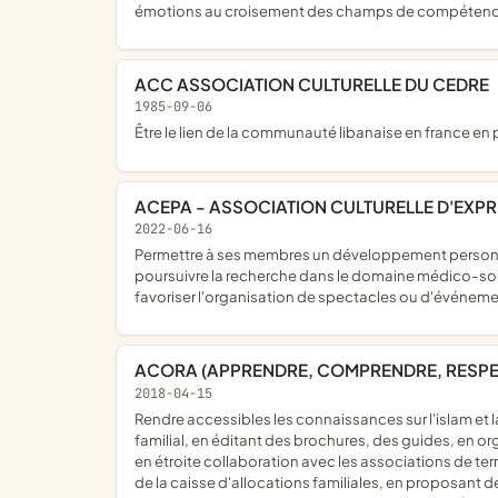
émotions au croisement des champs de compétences, 
ACC ASSOCIATION CULTURELLE DU CEDRE
1985-09-06
être le lien de la communauté libanaise en france e
ACEPA - ASSOCIATION CULTURELLE D'EXP
2022-06-16
permettre à ses membres un développement personnel sur les plans physique, intellectuel et affectif par la pratique d'un art, d'un sport ou de toute autre activité culturelle ;
poursuivre la recherche dans le domaine médico-socia
favoriser l'organisation de spectacles ou d'événement
ACORA (APPRENDRE, COMPRENDRE, RESPE
2018-04-15
rendre accessibles les connaissances sur l'islam et la laïcité et de montrer leur compatibilité, à destination de tous les publics, et en particulier des mères issues du regroupement
familial, en éditant des brochures, des guides, en o
en étroite collaboration avec les associations de ter
de la caisse d'allocations familiales, en proposant