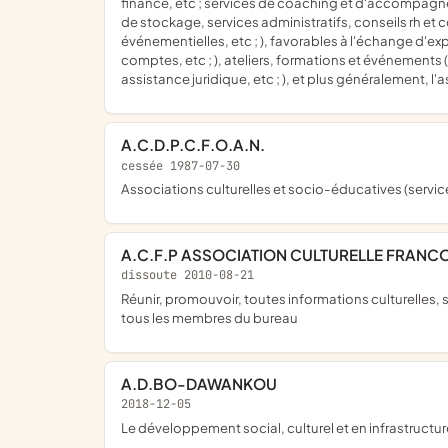
finance, etc ; services de coaching et d'accompagne
de stockage, services administratifs, conseils rh et
événementielles, etc ; ), favorables à l'échange d'ex
comptes, etc ; ), ateliers, formations et événements
assistance juridique, etc ; ), et plus généralement, l
A.C.D.P.C.F.O.A.N.
cessée 1987-07-30
Associations culturelles et socio-éducatives (serv
A.C.F.P ASSOCIATION CULTURELLE FRAN
dissoute 2010-08-21
réunir, promouvoir, toutes informations culturelles, sociales, littéraires et artistiques; création de rencontres, expositions et réunions relationnelles avec soirées organisées par
tous les membres du bureau
A.D.BO-DAWANKOU
2018-12-05
le développement social, culturel et en infrastructure