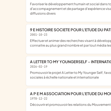
favoriser le développement humain et social dans toute pratique professionnelle, s'appuyer sur une démarche expérimentée et novatrice, mise en place d'une démarche
d'accompagnement et de partage d'expérience visant
diffusions divers
9 E HISTOIRE SOCIETE POUR L'ETUDE DU P
2001-10-23
effectuer et animer des recherches visant à développer promouvoir mettre en valeur et protéger le patrimoine et l'histoire du 9ème arrondissement, de Paris, publier et faire
connaitre au plus grand nombre et par tout média les
A LETTER TO MY YOUNGERSELF - INTERNAT
2026-02-19
promouvoir le projet A Letter to My Younger Self, favoriser la transmission intergénérationnelle, inspirer les jeunes générations, développer des initiatives éducatives, culturelles et
sociales à échelle nationale et internationale
A P E M ASSOCIATION POUR L'ETUDE DU M
1978-12-22
découvrir et promouvoir les relations du Mouvement e