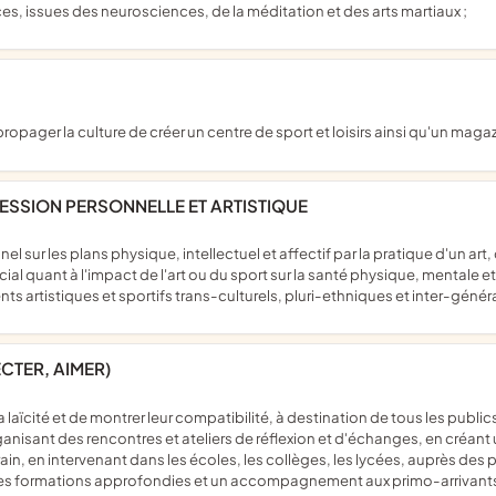
issues des neurosciences, de la méditation et des arts martiaux ;
n propager la culture de créer un centre de sport et loisirs ainsi qu'un 
RESSION PERSONNELLE ET ARTISTIQUE
l quant à l'impact de l'art ou du sport sur la santé physique, mentale e
s artistiques et sportifs trans-culturels, pluri-ethniques et inter-génér
CTER, AIMER)
rganisant des rencontres et ateliers de réflexion et d'échanges, en créan
rain, en intervenant dans les écoles, les collèges, les lycées, auprès des
 des formations approfondies et un accompagnement aux primo-arrivants 