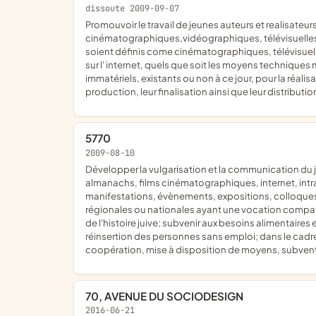
dissoute 2009-09-07
promouvoir le travail de jeunes auteurs et realisateurs dans le cadre de la production et la réalisation de spectacles culturels, artistiques ou événementiels d'oeuvres
cinématographiques,vidéographiques, télévisuelles et
soient définis come cinématographiques, télévisuel
sur l' internet, quels que soit les moyens techniques m
immatériels, existants ou non à ce jour, pour la réalisa
production, leur finalisation ainsi que leur distribut
5770
2009-08-10
développer la vulgarisation et la communication du judaïsme et sa diffusion sous toutes ses formes et par tous moyens médiatiques et pour tous les publics (presse, magazines,
almanachs, films cinématographiques, internet, intra
manifestations, évènements, expositions, colloques c
régionales ou nationales ayant une vocation compatibl
de l'histoire juive; subvenir aux besoins alimentaires e
réinsertion des personnes sans emploi; dans le cadr
coopération, mise à disposition de moyens, subventi
70, AVENUE DU SOCIODESIGN
2016-06-21