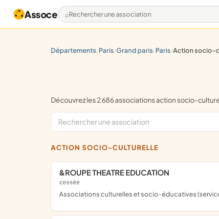
Assoce
Rechercher une association
départements
paris
grand paris
paris
action socio-c
/
/
/
/
Découvrez les 2 686 associations action socio-culture
ACTION SOCIO-CULTURELLE
&ROUPE THEATRE EDUCATION
cessée
Associations culturelles et socio-éducatives (serv