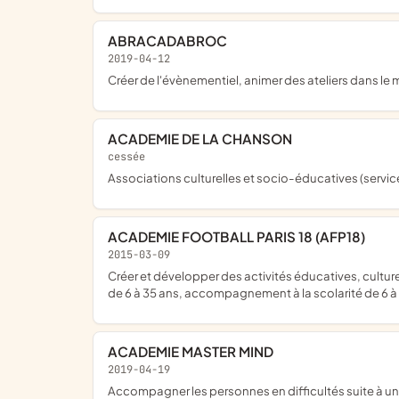
ABRACADABROC
2019-04-12
créer de l'évènementiel, animer des ateliers dans le 
ACADEMIE DE LA CHANSON
cessée
Associations culturelles et socio-éducatives (servi
ACADEMIE FOOTBALL PARIS 18 (AFP18)
2015-03-09
créer et développer des activités éducatives, culturelles et sportives pour les jeunes et les enfants du 18ème et ses environs les activités proposées seront ; football pour jeunes
de 6 à 35 ans, accompagnement à la scolarité de 6 à 1
ACADEMIE MASTER MIND
2019-04-19
accompagner les personnes en difficultés suite à un événement traumatique de leur vie ou en développement personnel par des méthodes inspirées des recherches sur les