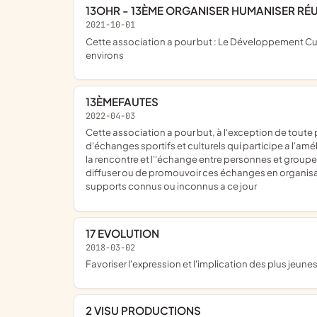
13OHR - 13ÈME ORGANISER HUMANISER RÉ
2021-10-01
cette association a pour but : Le Développement Culturel, la promotion de l'action sociale, particulièrement au sein de la jeunesse, dans Ile de France en particulier à Paris et ses
environs
13ÈMEFAUTES
2022-04-03
cette association a pour but, à l'exception de toute préoccupations d'ordre lucratif : promouvoir, organiser, valoriser, entrainer, accompagner, aider et développer des projets
d'échanges sportifs et culturels qui participe a l'a
la rencontre et l''échange entre personnes et groupes 
diffuser ou de promouvoir ces échanges en organisan
supports connus ou inconnus a ce jour
17 EVOLUTION
2018-03-02
favoriser l'expression et l'implication des plus jeune
2 VISU PRODUCTIONS