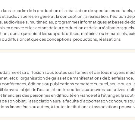
 audiovisuelles en général, la conception, la réalisation, l' édition de
s, audiovisuels, multimédias, programmes informatiques et bases de do
is en oeuvre et les actant de leur production et de leur réalisation; quels
tion ; quels que soient les supports utilisés, matériels ou immatériels, exis
ion ou diffusion; et que ces conceptions, productions, réalisations
net, etc); l'organisation de galas et de manifestations de bienfaisance, 
onférences, éditions ou publications caractère culturel, seule ou en lia
e avec l'objet de l'association; le soutien aux oeuvres caritatives, cult
t financiers des personnes en difficulté en France et à l'étranger; le soutie
e de son objet, l'association aura la faculté d'apporter son concours s
ons financières ou autres, à toutes institutions et associations poursu