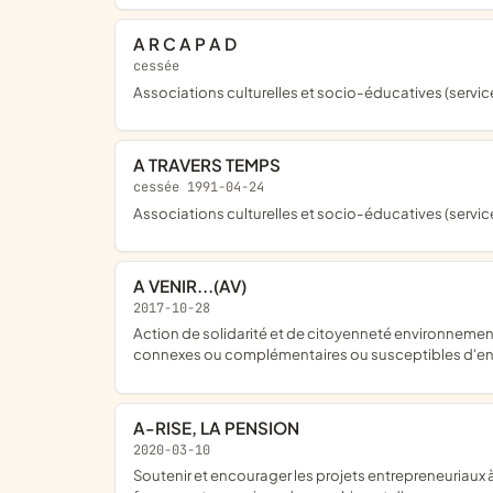
A R C A P A D
cessée
Associations culturelles et socio-éducatives (servi
A TRAVERS TEMPS
cessée 1991-04-24
Associations culturelles et socio-éducatives (servi
A VENIR...(AV)
2017-10-28
action de solidarité et de citoyenneté environnement et développement durable accès à la culture, sport, loisirs, découverte, voyage récolte de fonds, et tous objets similaires,
connexes ou complémentaires ou susceptibles d'en f
A-RISE, LA PENSION
2020-03-10
soutenir et encourager les projets entrepreneuriaux à impact sans restriction sectorielle, écologie, environnement, social, éducation, santé, hospitalité, logistique, transports,