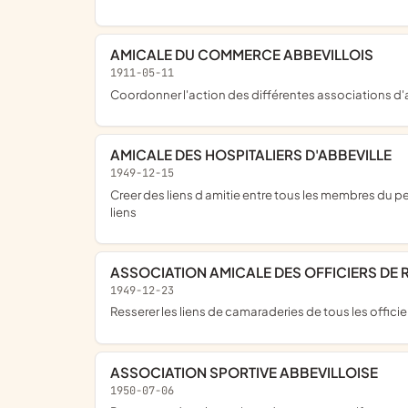
AMICALE DU COMMERCE ABBEVILLOIS
1911-05-11
coordonner l'action des différentes associations d'
AMICALE DES HOSPITALIERS D'ABBEVILLE
1949-12-15
creer des liens d amitie entre tous les membres du personnel de l etablissement et leur famille etuider a cet effet et realiser toute idee ou suggestion succeptible de resserer ces
liens
ASSOCIATION AMICALE DES OFFICIERS DE 
1949-12-23
resserer les liens de camaraderies de tous les officie
ASSOCIATION SPORTIVE ABBEVILLOISE
1950-07-06