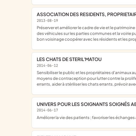
ASSOCIATION DES RESIDENTS, PROPRIETAIR
2013-08-19
préserver et améliorer le cadre de vie et le patrimoine de la cité leday travailler en concertation avec la municipalité d'abbeville afin d'organiser la circulation et le stationnement
des véhicules sur les parties communes et la voirie p
bon voisinage coopérer avec les résidents et les propr
LES CHATS DE STERIL'MATOU
2014-06-12
sensibiliser le public et les propriétaires d'animaux au respect de l'animal, apporter des conseils et des informations sur l'entretien et les soins d'un animal domestique, et sur les
moyens de contraception pour lutter contre la prolifé
errants, aider à stériliser les chats errants, prévoir 
UNIVERS POUR LES SOIGNANTS SOIGNÉS A
2014-06-17
améliorer la vie des patients ; favoriser les échanges 