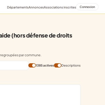
Connexion
Départements
Annonces
Associations inscrites
ide (hors défense de droits
ME regroupées par commune.
1385 actives
Descriptions