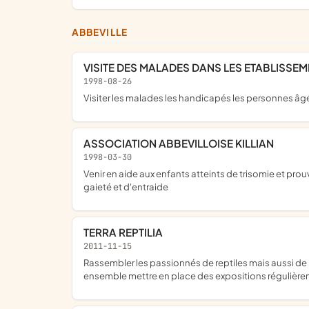
ABBEVILLE
VISITE DES MALADES DANS LES ETABLISS
1998-08-26
visiter les malades les handicapés les personnes âg
ASSOCIATION ABBEVILLOISE KILLIAN
1998-03-30
venir en aide aux enfants atteints de trisomie et prouver assistance et entraide à leurs parents par ailleurs sensibiliser les jeunes aux problèmes liés à la trisomie dans un climat de
gaieté et d'entraide
TERRA REPTILIA
2011-11-15
rassembler les passionnés de reptiles mais aussi de récupérer les reptiles abandonnés afin de pouvoir tous ensemble partager notre passion et sauver ces animaux pouvoir
ensemble mettre en place des expositions régulièrem