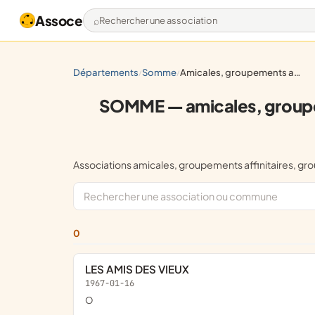
Assoce
Rechercher une association
départements
somme
amicales, groupements affinitaires, groupements d'entraide (hors défense de droits fondamentaux
/
/
SOMME — amicales, groupeme
Associations amicales, groupements affinitaires,
0
LES AMIS DES VIEUX
1967-01-16
o