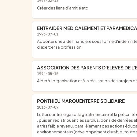
1996-02-13
créer des liens d'amitié etc
ENTRAIDER MEDICALEMENT ET PARAMEDICA
1996-07-01
apporter une aide financière sous forme d'indemnités journalières aux membres de l'association en cas de maladie ou d'accident entraînant une incapacité temporaire totale
d'exercer sa profession
ASSOCIATION DES PARENTS D'ELEVES DE L
1994-05-10
aider à l'organisation et à la réalisation des projet
PONTHIEU MARQUENTERRE SOLIDAIRE
2016-07-07
lutter contre le gaspillage alimentaire et la précarité en collectant au sein d'établissements publics et privés (écoles, établissements de santé, commerces et grande surface etc)
, puis en redistribuant les surplus, dons de denrées a
à très faible revenu, parallèlement des actions éduca
environnementaux (développement durable , toute sort