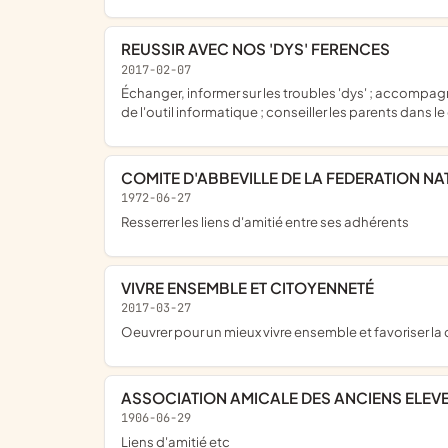
REUSSIR AVEC NOS 'DYS' FERENCES
2017-02-07
échanger, informer sur les troubles 'dys' ; accompagner et soutenir les parents ; favoriser les échanges ; centraliser et diffuser les informations ; favoriser et développer l'utilisation
de l'outil informatique ; conseiller les parents dans
COMITE D'ABBEVILLE DE LA FEDERATION N
1972-06-27
resserrer les liens d'amitié entre ses adhérents
VIVRE ENSEMBLE ET CITOYENNETÉ
2017-03-27
oeuvrer pour un mieux vivre ensemble et favoriser l
ASSOCIATION AMICALE DES ANCIENS ELEVES
1906-06-29
liens d'amitié etc