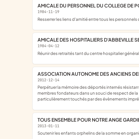
AMICALE DU PERSONNEL DU COLLEGE DE 
1984-11-19
resserrer les liens d'amitié entre tous les personnels
AMICALE DES HOSPITALIERS D'ABBEVILLE 
1984-04-12
réunir des retraités tant du centre hospitalier géné
ASSOCIATION AUTONOME DES ANCIENS DEPO
2012-12-14
perpétuer la mémoire des déportés internés résistants politiques de la ville d'abbeville et de ses environs continuer les actions menées par l'association créée en mai 1945 par ses
membres fondateurs dans un souci de respect de la m
particulièrement touchés par des évènements imprév
TOUS ENSEMBLE POUR NOTRE ANGE GARDI
2013-01-11
soutenir les enfants orphelins de la somme en organ