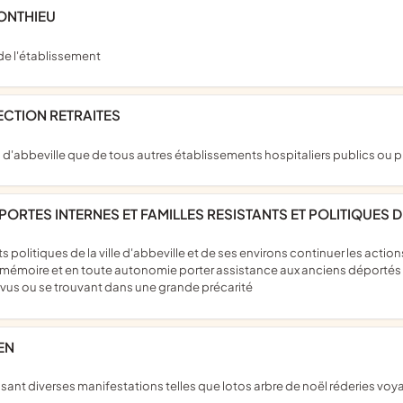
PONTHIEU
 de l'établissement
SECTION RETRAITES
ral d'abbeville que de tous autres établissements hospitaliers publics ou 
RTES INTERNES ET FAMILLES RESISTANTS ET POLITIQUES D
émoire et en toute autonomie porter assistance aux anciens déportés int
us ou se trouvant dans une grande précarité
EN
isant diverses manifestations telles que lotos arbre de noël réderies voy