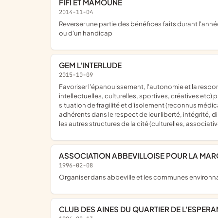
FIFI ET MAMOUNE
2014-11-04
reverser une partie des bénéfices faits durant l'année à un service médical de son choix, si celle-ci n'a pas reçu de demande particulière de familles d'enfants atteints du cancer
ou d'un handicap
GEM L'INTERLUDE
2015-10-09
favoriser l'épanouissement, l'autonomie et la responsabilité des membres ; contribuer à l'intégration à la vie sociale de ses membres en proposant des activités (artistiques,
intellectuelles, culturelles, sportives, créatives et
situation de fragilité et d'isolement (reconnus médic
adhérents dans le respect de leur liberté, intégrité, di
les autres structures de la cité (culturelles, associat
ASSOCIATION ABBEVILLOISE POUR LA MAR
1996-02-08
organiser dans abbeville et les communes environna
CLUB DES AINES DU QUARTIER DE L'ESPER