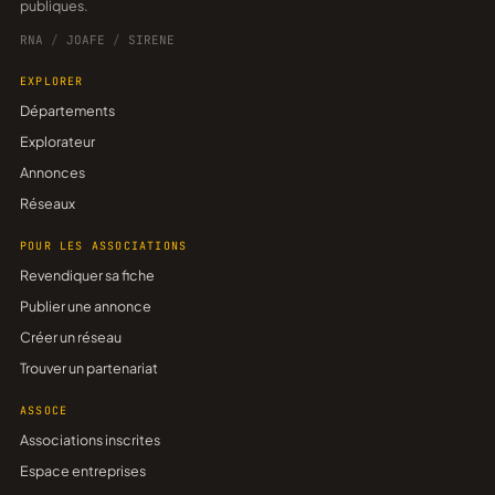
publiques.
RNA
/
JOAFE
/
SIRENE
EXPLORER
Départements
Explorateur
Annonces
Réseaux
POUR LES ASSOCIATIONS
Revendiquer sa fiche
Publier une annonce
Créer un réseau
Trouver un partenariat
ASSOCE
Associations inscrites
Espace entreprises