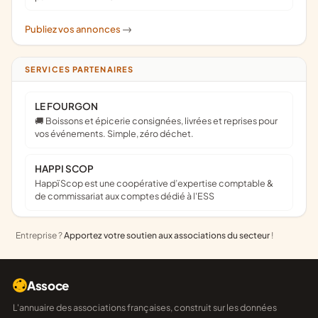
Publiez vos annonces
->
SERVICES PARTENAIRES
LE FOURGON
🚚 Boissons et épicerie consignées, livrées et reprises pour
vos événements. Simple, zéro déchet.
HAPPI SCOP
Happï Scop est une coopérative d’expertise comptable &
de commissariat aux comptes dédié à l'ESS
Entreprise ?
Apportez votre soutien aux associations du secteur
!
Assoce
L'annuaire des associations françaises, construit sur les données