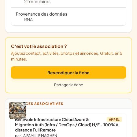
2 formulaires
Provenance des données
RNA
C'est votre association ?
Ajoutez contact, activités, photos et annonces. Gratuit, en 5
minutes.
Revendiquer la fiche
Partager la fiche
ANNONCES ASSOCIATIVES
Bénévole Infrastructure Cloud Azure &
APPEL
Migration Auth [Infra / DevOps / Cloud] H/F - 100% à
distance Full Remote
par LA FAMILLE MAGHEN