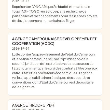
2012-08-16
représenter l'ONG Afrique Solidarité Internationale -
Togo (ASI - TOGO) en Europe par la recherche de
partenaires et de financements pour réaliser des projets
de développement humanitaire au Togo
AGENCE CAMEROUNAISE DEVELOPPEMENT ET
COOPERATION (ACDC)
2024-09-09
lutte contre l'appauvrissement de l'état du Cameroun
et la nation camerounaise ; par l'optimisation de la
sécurité juridique, de l'exploitation des ressources de
l'Etat notamment par le suivi des contrats à titre onéreux
entre l'Etat et les opérateurs économiques ; l'agence
veille à l'applicabilité inter étatiques des accords et
conventions dont l'Etat du Cameroun est dépositaire
de la signature
AGENCE IHRDC-CIPDH