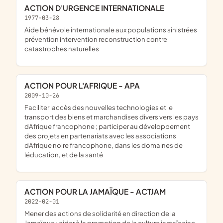
ACTION D'URGENCE INTERNATIONALE
1977-03-28
aide bénévole internationale aux populations sinistrées
prévention intervention reconstruction contre
catastrophes naturelles
ACTION POUR L'AFRIQUE - APA
2009-10-26
faciliter laccès des nouvelles technologies et le
transport des biens et marchandises divers vers les pays
dAfrique francophone ; participer au développement
des projets en partenariats avec les associations
dAfrique noire francophone, dans les domaines de
léducation, et de la santé
ACTION POUR LA JAMAÏQUE - ACTJAM
2022-02-01
mener des actions de solidarité en direction de la
Jamaïque ; aider à la promotion de la culture jamaïcaine