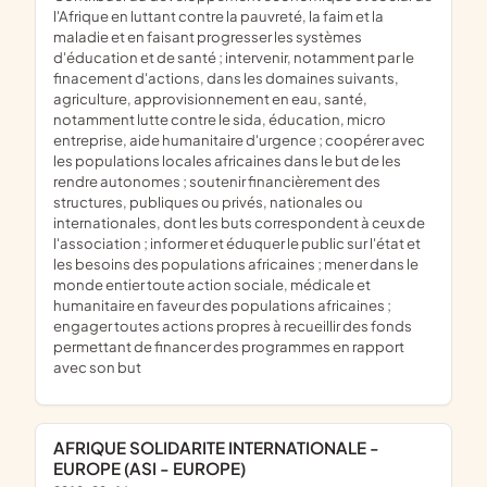
l'Afrique en luttant contre la pauvreté, la faim et la
maladie et en faisant progresser les systèmes
d'éducation et de santé ; intervenir, notamment par le
finacement d'actions, dans les domaines suivants,
agriculture, approvisionnement en eau, santé,
notamment lutte contre le sida, éducation, micro
entreprise, aide humanitaire d'urgence ; coopérer avec
les populations locales africaines dans le but de les
rendre autonomes ; soutenir financièrement des
structures, publiques ou privés, nationales ou
internationales, dont les buts correspondent à ceux de
l'association ; informer et éduquer le public sur l'état et
les besoins des populations africaines ; mener dans le
monde entier toute action sociale, médicale et
humanitaire en faveur des populations africaines ;
engager toutes actions propres à recueillir des fonds
permettant de financer des programmes en rapport
avec son but
AFRIQUE SOLIDARITE INTERNATIONALE -
EUROPE (ASI - EUROPE)