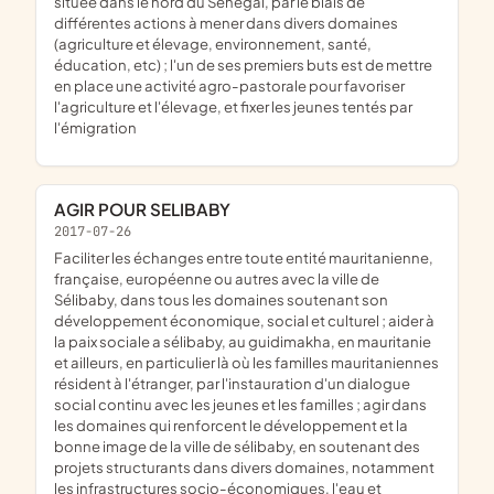
située dans le nord du Sénégal, par le biais de
différentes actions à mener dans divers domaines
(agriculture et élevage, environnement, santé,
éducation, etc) ; l'un de ses premiers buts est de mettre
en place une activité agro-pastorale pour favoriser
l'agriculture et l'élevage, et fixer les jeunes tentés par
l'émigration
AGIR POUR SELIBABY
2017-07-26
faciliter les échanges entre toute entité mauritanienne,
française, européenne ou autres avec la ville de
Sélibaby, dans tous les domaines soutenant son
développement économique, social et culturel ; aider à
la paix sociale a sélibaby, au guidimakha, en mauritanie
et ailleurs, en particulier là où les familles mauritaniennes
résident à l'étranger, par l'instauration d'un dialogue
social continu avec les jeunes et les familles ; agir dans
les domaines qui renforcent le développement et la
bonne image de la ville de sélibaby, en soutenant des
projets structurants dans divers domaines, notamment
les infrastructures socio-économiques, l'eau et