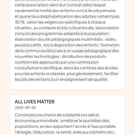
cette association vient dun constat selon lequel
seulement la moitié des enfants vont à lécole primaire,
et que le taux dalphabétisation des adultes natteint pas
40 % ; selon les exigences spécifiques à chaque
situation, au contexte et à la culture locale, lassociation
conçoit des programmes adaptés à la population :
élaboration doutils pédagogiques multimédia : vidéo,
jeux éducatifs, mis à disposition des enfants ; formation
de la communauté locale à un usage pédagogique des
nouvelles technologies ; distribution de produits
nutritionnels approuvés par une commission
consultative scientifique, dans les cantines des écoles,
pour les enfants scolarisés, plus généralement, faciliter
laccès des enfants à un enseignement de qualité
ALL LIVES MATTER
2020-08-06
construire une chaine de solidarité sociale et
économique mondiale ; améliorer le quotidien des
populations, en leur apportant l'accès à l'eau potable,
l'énergie, l'éducation, la santé, aide aux orphelins etc ;