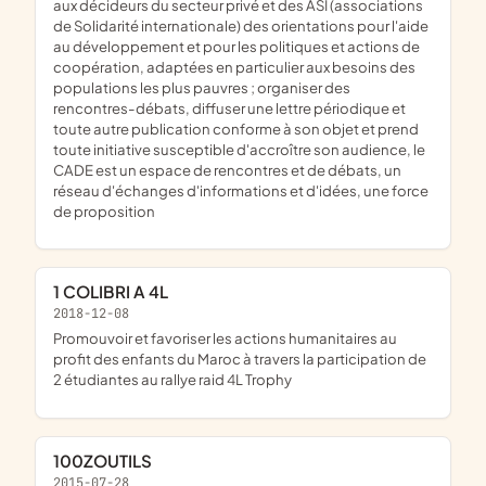
aux décideurs du secteur privé et des ASI (associations
de Solidarité internationale) des orientations pour l'aide
au développement et pour les politiques et actions de
coopération, adaptées en particulier aux besoins des
populations les plus pauvres ; organiser des
rencontres-débats, diffuser une lettre périodique et
toute autre publication conforme à son objet et prend
toute initiative susceptible d'accroître son audience, le
CADE est un espace de rencontres et de débats, un
réseau d'échanges d'informations et d'idées, une force
de proposition
1 COLIBRI A 4L
2018-12-08
promouvoir et favoriser les actions humanitaires au
profit des enfants du Maroc à travers la participation de
2 étudiantes au rallye raid 4L Trophy
100ZOUTILS
2015-07-28