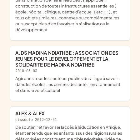
construction de toutes infrastructures essentielles (
école, hôpital, clinique, centre d'accueils etc ; ; ; ) , et
tous objets similaires, connexes ou complémentaires
ou susceptibles d'en favoriser la réalisation ou le
développement
AJDS MADINA NDIATHBE : ASSOCIATION DES
JEUNES POUR LE DEVELOPPEMENT ET LA
SOLIDARITE DE MADINA NDIATHBE
2010-03-03
agir dans tous les secteurs publics du village à savoir
dans les écoles, les centres de santé, l'environnement
et dans le volet culturel
ALEX & ALEX
dissoute 2012-12-31
de soutenir et favoriser laccès à léducation en Afrique,
étant entendu que les enfants issus des régions rurales
défavorisées constituent une cible prioritaire ; lidée de