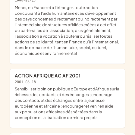
1994-02-17
mener, en France et à l'étranger, toute action
concourant à l'aide humanitaire et au développement
des pays concernés directement ou indirectement par
l'intermédiaire de structures affiliées créées à cet effet
ou partenaires de l'association; plus généralement,
l'association a vocation à soutenir ou réaliser toutes
actions de solidarité, tant en France qu'à l'international,
dans le domaine de l'humanitaire, social, culturel,
économique et environnemental
ACTION AFRIQUE AC AF 2001
2001-06-18
sensibiliser lopinion publique dEurope et dAfrique sur la
richesse des contacts et des échanges ; encourager
des contacts et des échanges entre la jeunesse
européenne et africaine ; encourager et venir en aide
aux populations africaines déshéritées dans la
conception et la réalisation de micro projets