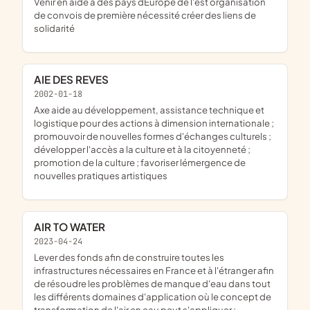
venir en aide à des pays dEurope de l'est organisation
de convois de première nécessité créer des liens de
solidarité
AIE DES REVES
2002-01-18
axe aide au développement, assistance technique et
logistique pour des actions à dimension internationale ;
promouvoir de nouvelles formes d'échanges culturels ;
développer l'accès a la culture et à la citoyenneté ;
promotion de la culture ; favoriser lémergence de
nouvelles pratiques artistiques
AIR TO WATER
2023-04-24
lever des fonds afin de construire toutes les
infrastructures nécessaires en France et à l'étranger afin
de résoudre les problèmes de manque d'eau dans tout
les différents domaines d'application où le concept de
transformation de l'air en eau peut s'appliquer ;