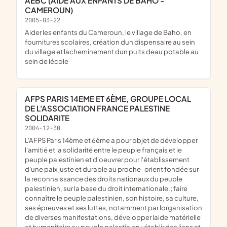
AEBC (AIDE AUX ENFANTS DE BAHO -
CAMEROUN)
2005-03-22
aider les enfants du Cameroun, le village de Baho, en
fournitures scolaires, création dun dispensaire au sein
du village et lacheminement dun puits deau potable au
sein de lécole
AFPS PARIS 14EME ET 6ÈME, GROUPE LOCAL
DE L'ASSOCIATION FRANCE PALESTINE
SOLIDARITE
2004-12-30
L'AFPS Paris 14ème et 6ème a pour objet de développer
l'amitié et la solidarité entre le peuple français et le
peuple palestinien et d'oeuvrer pour l'établissement
d'une paix juste et durable au proche-orient fondée sur
la reconnaissance des droits nationaux du peuple
palestinien, sur la base du droit internationale.; faire
connaître le peuple palestinien, son histoire, sa culture,
ses épreuves et ses luttes, notamment par lorganisation
de diverses manifestations, développer laide matérielle
et humanitaire au peuple palestinien ; établir des liens et