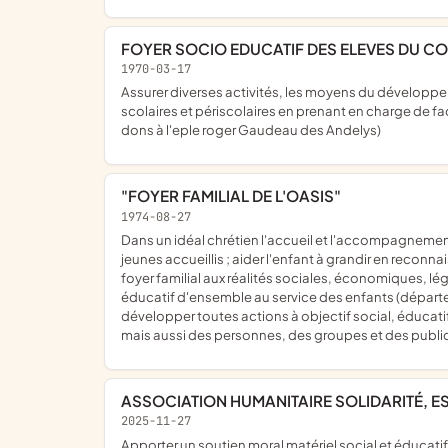
FOYER SOCIO EDUCATIF DES ELEVES DU 
1970-03-17
assurer diverses activités, les moyens du développement de la personnalité de chacun et de l'exercice de la citoyenneté ; il participe en particulier au financement des voyages
scolaires et périscolaires en prenant en charge de fa
dons à l'eple roger Gaudeau des Andelys)
"FOYER FAMILIAL DE L'OASIS"
1974-08-27
dans un idéal chrétien l'accueil et l'accompagnement éducatif des jeunes en difficultés sociales et familiales, notamment les fratries ; le soutien à la parentalité aux familles des
jeunes accueillis ; aider l'enfant à grandir en reconn
foyer familial aux réalités sociales, économiques, lég
éducatif d'ensemble au service des enfants (départemen
développer toutes actions à objectif social, éducati
mais aussi des personnes, des groupes et des publics
ASSOCIATION HUMANITAIRE SOLIDARITÉ, E
2025-11-27
apporter un soutien moral matériel social et éducati