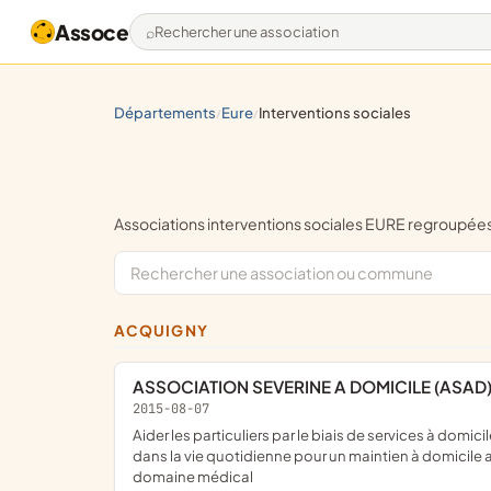
Assoce
Rechercher une association
départements
eure
interventions sociales
/
/
Associations interventions sociales EURE regroupé
ACQUIGNY
ASSOCIATION SEVERINE A DOMICILE (ASAD
2015-08-07
aider les particuliers par le biais de services à domicile tels que, ménage, repassage en fonction de leurs besoins et demande, accompagnement des personnes plus âgées
dans la vie quotidienne pour un maintien à domicile ai
domaine médical