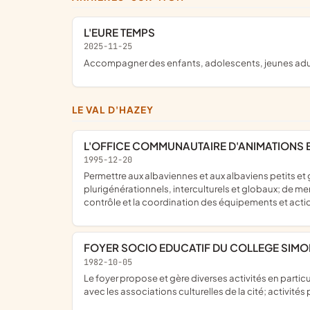
L'EURE TEMPS
2025-11-25
accompagner des enfants, adolescents, jeunes adult
LE VAL D'HAZEY
L'OFFICE COMMUNAUTAIRE D'ANIMATIONS ET 
1995-12-20
Permettre aux albaviennes et aux albaviens petits et grands, d'accéder à un acceuil, une information, une documentation, ddes animations et loisirs de proximité
plurigénérationnels, interculturels et globaux; de men
contrôle et la coordination des équipements et acti
FOYER SOCIO EDUCATIF DU COLLEGE SIM
1982-10-05
le foyer propose et gère diverses activités en particulier : activités artistiques, manuelles, scientifiques; activités sociales, de coopération, d'entraide, de solidarité; relations
avec les associations culturelles de la cité; activité