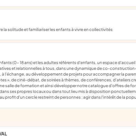
a solitude et familiariser les enfants à vivre en collectivités
atives et relationnelles à tous, dans une dynamique de co-construction e
un, à l'échange, au développement de projets pour accompagner la parent
potes », de ciné-débat, de soirées à thèmes, de conférences, d'ateliers cr
e salle de formation et ainsi développer notre catalogue d'offres de form
s, dans ses propres locaux ou dans tout lieu mis à disposition ponctuellem
u profit d'un cercle restreint de personnes ; agir dans l'intérêt de la po
VAL