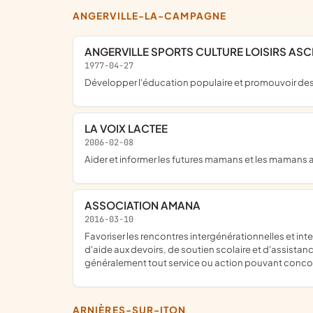
ANGERVILLE-LA-CAMPAGNE
ANGERVILLE SPORTS CULTURE LOISIRS ASC
1977-04-27
développer l'éducation populaire et promouvoir des
LA VOIX LACTEE
2006-02-08
aider et informer les futures mamans et les mamans 
ASSOCIATION AMANA
2016-03-10
favoriser les rencontres intergénérationnelles et interculturelles, contribuer à l'intégration des personnes en situation d'isolement ou de précarité, promouvoir des activités
d'aide aux devoirs, de soutien scolaire et d'assista
généralement tout service ou action pouvant concou
ARNIÈRES-SUR-ITON