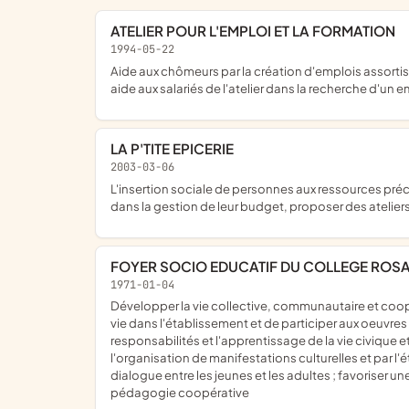
ATELIER POUR L'EMPLOI ET LA FORMATION
1994-05-22
aide aux chômeurs par la création d'emplois assortis de formation dans le cadre d'un atelier d'insertion; l'embauche de personnes qualifiées pouvant encadrer les débutantes;
aide aux salariés de l'atelier dans la recherche d'un e
LA P'TITE EPICERIE
2003-03-06
l'insertion sociale de personnes aux ressources précaires en leur permettant d'acquérir des produits de 1ère nécessité auprès de la boutique constituée, favoriser leur autonomie
dans la gestion de leur budget, proposer des atelie
FOYER SOCIO EDUCATIF DU COLLEGE ROSA
1971-01-04
développer la vie collective, communautaire et coopérative de l'établissement, tout en favorisant l'épanouissement de la personnalité de chacun; d'améliorer les conditions de
vie dans l'établissement et de participer aux oeuvres 
responsabilités et l'apprentissage de la vie civique
l'organisation de manifestations culturelles et par l'
dialogue entre les jeunes et les adultes ; favoriser 
pédagogie coopérative