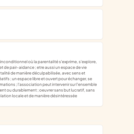
t de pair-aidance ; etre aussi un espace de vie
alité de manière déculpabilisée, avec sens et
éatifs ; un espace libre et ouvert pour échanger, se
ations ; l'association peut intervenir sur l'ensemble
ent ou durablement ; oeuvrer sans but lucratif, sans
pulation locale et de manière désintéressée