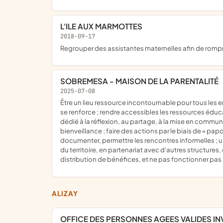
L'ILE AUX MARMOTTES
2018-09-17
regrouper des assistantes maternelles afin de rompre l
SOBREMESA - MAISON DE LA PARENTALITÉ
2025-07-08
être un lieu ressource incontournable pour tous les enfants (0- 18 ans) et les adultes référents d'enfants, un espace d'accueil inconditionnel où la parentalité s'exprime, s'explore,
se renforce ; rendre accessibles les ressources éduc
dédié à la réflexion, au partage, à la mise en comm
bienveillance ; faire des actions par le biais de « pa
documenter, permettre les rencontres informelles ; un
du territoire, en partenariat avec d'autres structure
distribution de bénéfices, et ne pas fonctionner pas a
ALIZAY
OFFICE DES PERSONNES AGEES VALIDES IN