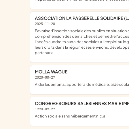
ASSOCIATION LA PASSERELLE SOLIDAIRE (L.
2025-11-28
favoriser l'insertion sociale des publics en situation de fragilité dans ce cadre elle vise notamment à accompagner administrativement aider a rédiger des courriers faciliter la
compréhension des démarches et permettre l'accès au
l'accès aux droits aux aides sociales a l'emploi au lo
leurs droits dans la région et ses environs, développer 
partenarial
MOLLA WAGUE
2020-08-27
aider les enfants, apporter aide médicale, aide sco
CONGREG SOEURS SALESIENNES MARIE I
1990-09-27
Action sociale sans hébergement n.c.a.