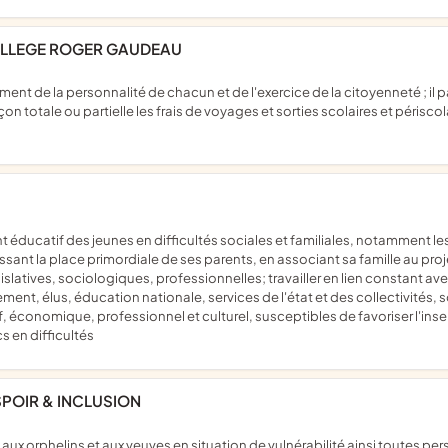
COLLEGE ROGER GAUDEAU
çon totale ou partielle les frais de voyages et sorties scolaires et péris
aissant la place primordiale de ses parents, en associant sa famille au pro
islatives, sociologiques, professionnelles; travailler en lien constant av
t, élus, éducation nationale, services de l'état et des collectivités, soc
f, économique, professionnel et culturel, susceptibles de favoriser l'i
 en difficultés
SPOIR & INCLUSION
f aux orphelins et aux veuves en situation de vulnérabilité ainsi toutes p