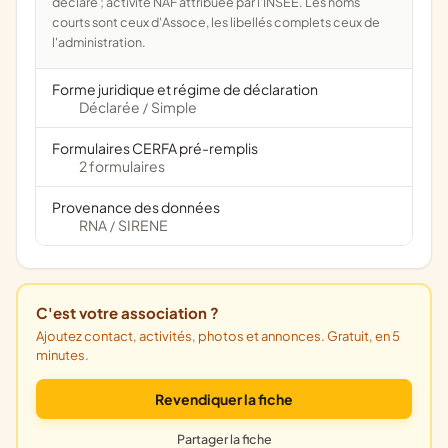
déclaré ; activité NAF attribuée par l'INSEE. Les noms
courts sont ceux d'Assoce, les libellés complets ceux de
l'administration.
Forme juridique et régime de déclaration
Déclarée
Simple
/
Formulaires CERFA pré-remplis
2 formulaires
Provenance des données
RNA
SIRENE
/
C'est votre association ?
Ajoutez contact, activités, photos et annonces. Gratuit, en 5
minutes.
Revendiquer la fiche
Partager la fiche