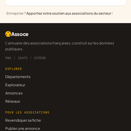
Entreprise ?
Apportez votre soutien aux associations du secteur
!
Assoce
L'annuaire des associations françaises, construit sur les données
publiques.
RNA
/
JOAFE
/
SIRENE
EXPLORER
Départements
Explorateur
Annonces
Réseaux
POUR LES ASSOCIATIONS
Revendiquer sa fiche
Publier une annonce