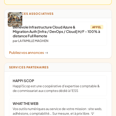
ANNONCES ASSOCIATIVES
Bénévole Infrastructure Cloud Azure &
APPEL
Migration Auth [Infra / DevOps / Cloud] H/F - 100% à
distance Full Remote
par LA FAMILLE MAGHEN
Publiez vos annonces
->
SERVICES PARTENAIRES
HAPPI SCOP
Happï Scop est une coopérative d’expertise comptable &
de commissariat aux comptes dédié à l'ESS
WHAT THE WEB
Vos outils numériques au service de votre mission : site web,
adhésions, comptabilité… Sur mesure, et à prix libre. 💡