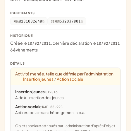
IDENTIFIANTS
W181002648
532037801
RNA
SIREN
HISTORIQUE
Créée le
, dernière déclaration le
18/02/2011
18/02/2011
6 évènements
DÉTAILS
Activité menée, telle que définie par l'administration
Insertion jeunes
Action sociale
/
Insertion jeunes
019016
aide à l'insertion des jeunes
Action sociale
NAF 88.99B
Action sociale sans hébergement n.c.a.
Objets sociaux attribués par l'administration d'après l'objet