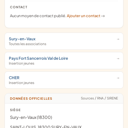
CONTACT
Aucun moyen de contact publié.
Ajouter un contact
->
Sury-en-Vaux
Toutes les associations
Pays Fort Sancerrois Val de Loire
Insertion jeunes
CHER
Insertion jeunes
Sources
/
RNA
/
SIRENE
DONNÉES OFFICIELLES
SIÈGE
Sury-en-Vaux (18300)
SAINT-LOUIS, 18300 SURY-EN-VAUX