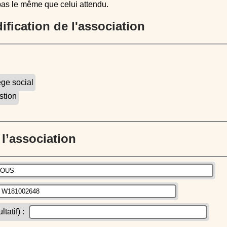
pas le même que celui attendu.
dification de l'association
ège social
stion
e l’association
atif) :