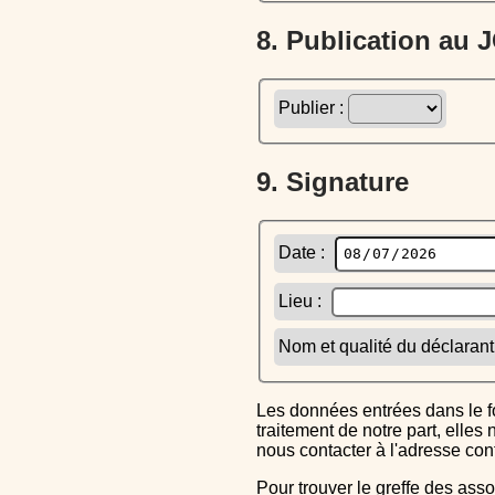
8. Publication au
Publier :
9. Signature
Date :
Lieu :
Nom et qualité du déclarant
Les données entrées dans le formulaire sont uniquement inscrites dans le CERFA généré, elles ne font l'objet d'aucun autre
traitement de notre part, elle
nous contacter à l'adresse co
Pour trouver le greffe des associations auquel vous devrez ensuite envoyer le CERFA completé, reportez-vous sur l'annuaire