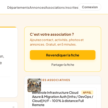
Connexion
Départements
Annonces
Associations inscrites
C'est votre association ?
Ajoutez contact, activités, photos et
annonces. Gratuit, en 5 minutes.
Revendiquer la fiche
de
Partager la fiche
ANNONCES ASSOCIATIVES
Bénévole Infrastructure Cloud
APPEL
Azure & Migration Auth [Infra / DevOps /
Cloud] H/F - 100% à distance Full
Remote