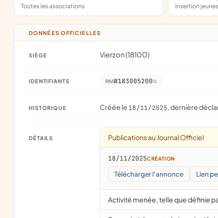
Toutes les associations
Insertion jeune
DONNÉES OFFICIELLES
Vierzon (18100)
SIÈGE
W183005200
IDENTIFIANTS
RNA
Créée le
, dernière décla
18/11/2025
HISTORIQUE
Publications au Journal Officiel
DÉTAILS
18/11/2025
CRÉATION
Télécharger l'annonce
Lien p
Activité menée, telle que définie pa