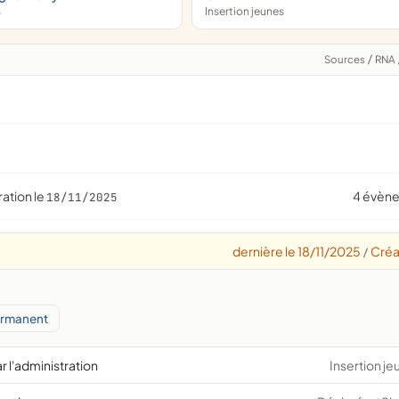
s
Insertion jeunes
Sources
/
RNA
ration le
4 évèn
18/11/2025
dernière le 18/11/2025
Créa
/
ermanent
r l'administration
Insertion je