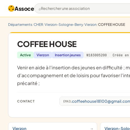
Assoce
Rechercher une association
Départements
CHER
Vierzon-Sologne-Berry
Vierzon
COFFEE HOUSE
COFFEE HOUSE
Active
Vierzon
Insertion jeunes
W183005200
Créée en
venir en aide à l'insertion des jeunes en difficulté ; mettre en oeuvre des actions de soutien éducatif, de formation,
d'accompagnement et de loisirs pour favoriser l'inté
précarité ;
coffeehouse18100@gmail.co
CONTACT
EMAIL
Vierzon
Vierzon-Sol