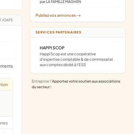
par LA FAMILLE MAGHEN
Publiez vos annonces
->
/
JOAFE
SERVICES PARTENAIRES
HAPPI SCOP
Happï Scop est une coopérative
d’expertise comptable & de commissariat
aux comptes dédié à l'ESS
ements
Entreprise ?
Apportez votre soutien aux associations
tion
du secteur
!
unes