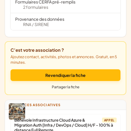
Formulaires CERFA pré-remplis
2 formulaires
Provenance des données
RNA
SIRENE
/
C'est votre association ?
Ajoutez contact, activités, photos et annonces. Gratuit, en 5
minutes.
Revendiquer la fiche
Partager la fiche
ANNONCES ASSOCIATIVES
Bénévole Infrastructure Cloud Azure &
APPEL
Migration Auth [Infra / DevOps / Cloud] H/F - 100% à
distance Full Remote