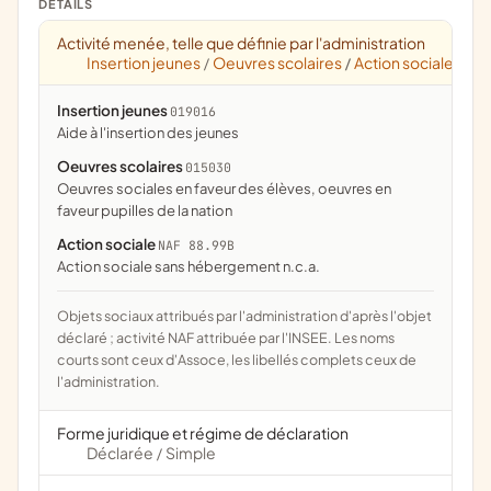
DÉTAILS
Activité menée, telle que définie par l'administration
Insertion jeunes
Oeuvres scolaires
Action sociale
/
/
Insertion jeunes
019016
aide à l'insertion des jeunes
Oeuvres scolaires
015030
oeuvres sociales en faveur des élèves, oeuvres en
faveur pupilles de la nation
Action sociale
NAF 88.99B
Action sociale sans hébergement n.c.a.
Objets sociaux attribués par l'administration d'après l'objet
déclaré ; activité NAF attribuée par l'INSEE. Les noms
courts sont ceux d'Assoce, les libellés complets ceux de
l'administration.
Forme juridique et régime de déclaration
Déclarée
Simple
/