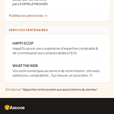
par LA FAMILLE MAGHEN
Publiez vos annonces
->
SERVICES PARTENAIRES
HAPPI SCOP
Happï Scop est une coopérative d’expertise comptable &
de commissariat aux comptes dédié à l'ESS
WHAT THE WEB
Vos outils numériques au service de votre mission : site web,
adhésions, comptabilité… Sur mesure, et à prix libre. 💡
Entreprise ?
Apportez votre soutien aux associations du secteur
!
Assoce