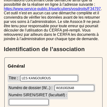
informations concernant cette démarche ainsi que la
possibiltié de la réaliser en ligne à l'adresse suivante :
https://www.service-public.fr/particuliers/vosdroits/F34797
.
Cet outil n'est en aucun cas une démarche complète et il
conviendra de vérifier les données avant de les retourner
par vos soins à l'administration. Le site Assoce.fr ne peut-
être tenu pour responsable pour toute erreur qui pourrait
découler de l'utilisation du CERFA pré-rempli. Vous
retrouverez par ailleurs dans le CERFA les documents à
joindre à l'administration pour chaque type de demande.
Identification de l’association
Général
Titre :
Numéro de dossier (W...) :
Numéro SIREN/SIRET (facultatif) :