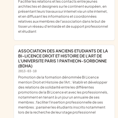
faciliter les relations et les contacts entre jeunes
architectes et designers sur le continent européen, en
présentant leurs travaux sur internet via un site internet,
et en diffusant les informations et coordonnées
relatives aux membres de l'association dans le but de
tisser un réseau d'entraide et de support professionnel
et étudiant
ASSOCIATION DES ANCIENS ETUDIANTS DE LA
BI-LICENCE DROIT ET HISTOIRE DE L'ART DE
L'UNIVERSITE PARIS 1 PANTHEON-SORBONNE
(BDHA)
2013-03-10
promotion de la formation dénommée Bi Licence
mention Droit et Histoire de l'Art ; 'établir et développer
des relations de solidarité entre les différentes
promotions de la Bi Licence et avec les professionnels,
notamment en tenant à un jour un annuaire de ses
membres ; faciliter l'insertion professionnelle de ses
membres ; parrainer les étudiants inscrits notamment
lors de la recherche de leur stage professionnel