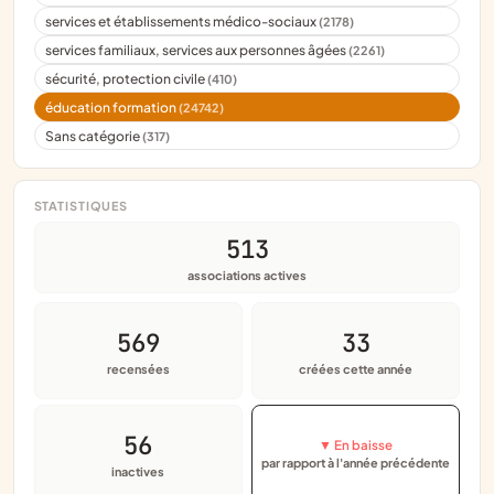
services et établissements médico-sociaux
(2178)
services familiaux, services aux personnes âgées
(2261)
sécurité, protection civile
(410)
éducation formation
(24742)
Sans catégorie
(317)
STATISTIQUES
513
associations actives
569
33
recensées
créées cette année
56
▼ En baisse
par rapport à l'année précédente
inactives