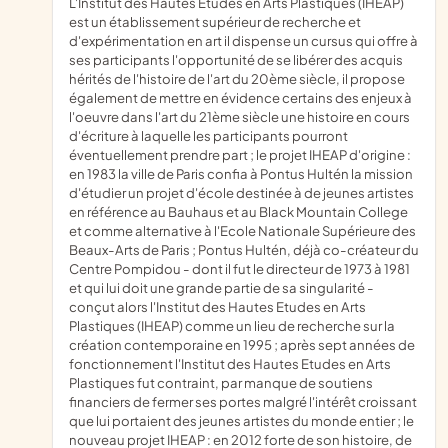
l'Institut des Hautes Etudes en Arts Plastiques (IHEAP)
est un établissement supérieur de recherche et
d'expérimentation en art il dispense un cursus qui offre à
ses participants l'opportunité de se libérer des acquis
hérités de l'histoire de l'art du 20ème siècle, il propose
également de mettre en évidence certains des enjeux à
l'oeuvre dans l'art du 21ème siècle une histoire en cours
d'écriture à laquelle les participants pourront
éventuellement prendre part ; le projet IHEAP d'origine :
en 1983 la ville de Paris confia à Pontus Hultén la mission
d'étudier un projet d'école destinée à de jeunes artistes
en référence au Bauhaus et au Black Mountain College
et comme alternative à l'Ecole Nationale Supérieure des
Beaux-Arts de Paris ; Pontus Hultén, déjà co-créateur du
Centre Pompidou - dont il fut le directeur de 1973 à 1981
et qui lui doit une grande partie de sa singularité -
conçut alors l'Institut des Hautes Etudes en Arts
Plastiques (IHEAP) comme un lieu de recherche sur la
création contemporaine en 1995 ; après sept années de
fonctionnement l'Institut des Hautes Etudes en Arts
Plastiques fut contraint, par manque de soutiens
financiers de fermer ses portes malgré l'intérêt croissant
que lui portaient des jeunes artistes du monde entier ; le
nouveau projet IHEAP : en 2012 forte de son histoire, de