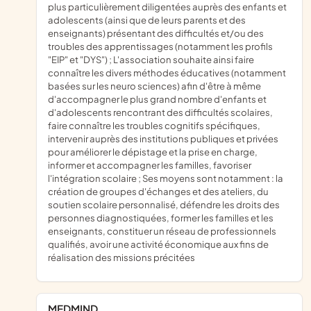
plus particulièrement diligentées auprès des enfants et
adolescents (ainsi que de leurs parents et des
enseignants) présentant des difficultés et/ou des
troubles des apprentissages (notamment les profils
"EIP" et "DYS") ; L'association souhaite ainsi faire
connaître les divers méthodes éducatives (notamment
basées sur les neuro sciences) afin d'être à même
d'accompagner le plus grand nombre d'enfants et
d'adolescents rencontrant des difficultés scolaires,
faire connaître les troubles cognitifs spécifiques,
intervenir auprès des institutions publiques et privées
pour améliorer le dépistage et la prise en charge,
informer et accompagner les familles, favoriser
l'intégration scolaire ; Ses moyens sont notamment : la
création de groupes d'échanges et des ateliers, du
soutien scolaire personnalisé, défendre les droits des
personnes diagnostiquées, former les familles et les
enseignants, constituer un réseau de professionnels
qualifiés, avoir une activité économique aux fins de
réalisation des missions précitées
MEDMIND