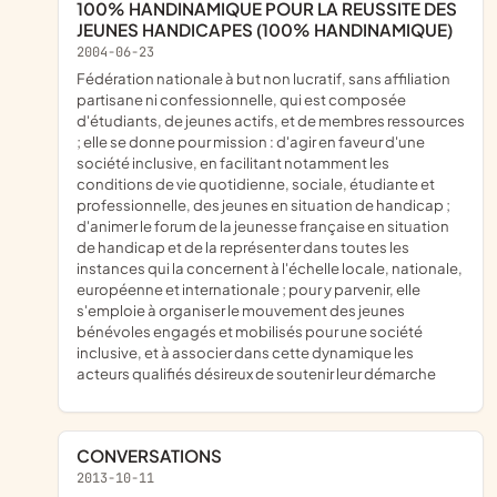
100% HANDINAMIQUE POUR LA REUSSITE DES
JEUNES HANDICAPES (100% HANDINAMIQUE)
2004-06-23
fédération nationale à but non lucratif, sans affiliation
partisane ni confessionnelle, qui est composée
d'étudiants, de jeunes actifs, et de membres ressources
; elle se donne pour mission : d'agir en faveur d'une
société inclusive, en facilitant notamment les
conditions de vie quotidienne, sociale, étudiante et
professionnelle, des jeunes en situation de handicap ;
d'animer le forum de la jeunesse française en situation
de handicap et de la représenter dans toutes les
instances qui la concernent à l'échelle locale, nationale,
européenne et internationale ; pour y parvenir, elle
s'emploie à organiser le mouvement des jeunes
bénévoles engagés et mobilisés pour une société
inclusive, et à associer dans cette dynamique les
acteurs qualifiés désireux de soutenir leur démarche
CONVERSATIONS
2013-10-11