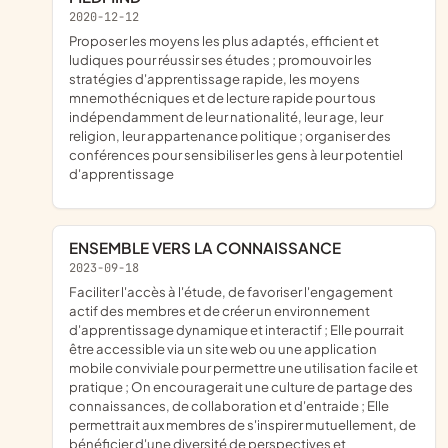
2020-12-12
proposer les moyens les plus adaptés, efficient et
ludiques pour réussir ses études ; promouvoir les
stratégies d'apprentissage rapide, les moyens
mnemothécniques et de lecture rapide pour tous
indépendamment de leur nationalité, leur age, leur
religion, leur appartenance politique ; organiser des
conférences pour sensibiliser les gens à leur potentiel
d'apprentissage
ENSEMBLE VERS LA CONNAISSANCE
2023-09-18
faciliter l'accès à l'étude, de favoriser l'engagement
actif des membres et de créer un environnement
d'apprentissage dynamique et interactif ; Elle pourrait
être accessible via un site web ou une application
mobile conviviale pour permettre une utilisation facile et
pratique ; On encouragerait une culture de partage des
connaissances, de collaboration et d'entraide ; Elle
permettrait aux membres de s'inspirer mutuellement, de
bénéficier d'une diversité de perspectives et