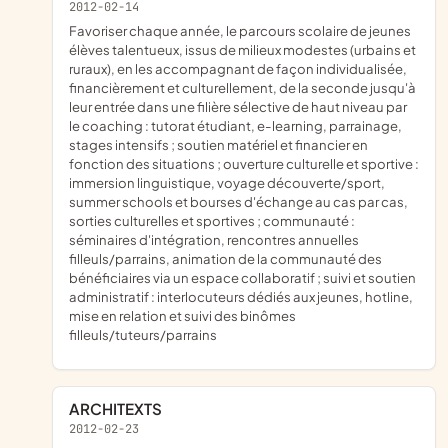
2012-02-14
favoriser chaque année, le parcours scolaire de jeunes
élèves talentueux, issus de milieux modestes (urbains et
ruraux), en les accompagnant de façon individualisée,
financièrement et culturellement, de la seconde jusqu'à
leur entrée dans une filière sélective de haut niveau par
le coaching : tutorat étudiant, e-learning, parrainage,
stages intensifs ; soutien matériel et financier en
fonction des situations ; ouverture culturelle et sportive :
immersion linguistique, voyage découverte/sport,
summer schools et bourses d'échange au cas par cas,
sorties culturelles et sportives ; communauté :
séminaires d'intégration, rencontres annuelles
filleuls/parrains, animation de la communauté des
bénéficiaires via un espace collaboratif ; suivi et soutien
administratif : interlocuteurs dédiés aux jeunes, hotline,
mise en relation et suivi des binômes
filleuls/tuteurs/parrains
ARCHITEXTS
2012-02-23