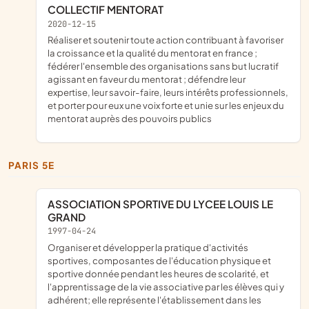
COLLECTIF MENTORAT
2020-12-15
réaliser et soutenir toute action contribuant à favoriser
la croissance et la qualité du mentorat en france ;
fédérer l'ensemble des organisations sans but lucratif
agissant en faveur du mentorat ; défendre leur
expertise, leur savoir-faire, leurs intérêts professionnels,
et porter pour eux une voix forte et unie sur les enjeux du
mentorat auprès des pouvoirs publics
PARIS 5E
ASSOCIATION SPORTIVE DU LYCEE LOUIS LE
GRAND
1997-04-24
organiser et développer la pratique d'activités
sportives, composantes de l'éducation physique et
sportive donnée pendant les heures de scolarité, et
l'apprentissage de la vie associative par les élèves qui y
adhérent; elle représente l'établissement dans les