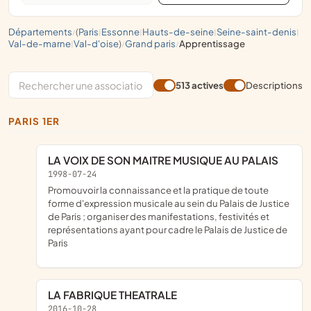
départements
(
paris
essonne
hauts-de-seine
seine-saint-denis
/
|
|
|
|
val-de-marne
val-d'oise
)
grand paris
apprentissage
|
/
/
513 actives
Descriptions
PARIS 1ER
LA VOIX DE SON MAITRE MUSIQUE AU PALAIS
1998-07-24
promouvoir la connaissance et la pratique de toute
forme d'expression musicale au sein du Palais de Justice
de Paris ; organiser des manifestations, festivités et
représentations ayant pour cadre le Palais de Justice de
Paris
LA FABRIQUE THEATRALE
2016-10-28