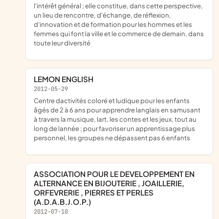
l'intérêt général ; elle constitue, dans cette perspective,
un lieu de rencontre, d'échange, de réflexion,
d'innovation et de formation pour les hommes et les
femmes qui font la ville et le commerce de demain, dans
toute leur diversité
LEMON ENGLISH
2012-05-29
centre dactivités coloré et ludique pour les enfants
âgés de 2 à 6 ans pour apprendre langlais en samusant
à travers la musique, lart, les contes et les jeux, tout au
long de lannée ; pour favoriser un apprentissage plus
personnel, les groupes ne dépassent pas 6 enfants
ASSOCIATION POUR LE DEVELOPPEMENT EN
ALTERNANCE EN BIJOUTERIE , JOAILLERIE,
ORFEVRERIE , PIERRES ET PERLES
(A.D.A.B.J.O.P.)
2012-07-10