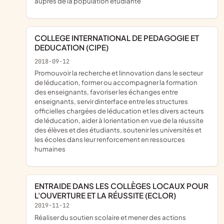
auprès de la population étudiante
COLLEGE INTERNATIONAL DE PEDAGOGIE ET
DEDUCATION (CIPE)
2018-09-12
promouvoir la recherche et linnovation dans le secteur
de léducation, former ou accompagner la formation
des enseignants, favoriser les échanges entre
enseignants, servir dinterface entre les structures
officielles chargées de léducation et les divers acteurs
de léducation, aider à lorientation en vue de la réussite
des élèves et des étudiants, soutenir les universités et
les écoles dans leur renforcement en ressources
humaines
ENTRAIDE DANS LES COLLÈGES LOCAUX POUR
L'OUVERTURE ET LA RÉUSSITE (ECLOR)
2019-11-12
réaliser du soutien scolaire et mener des actions