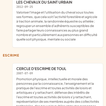
LES CHEVAUX DU SAINT URBAIN
2012-09-25
valoriser l'image et l'utilisation du cheval sous toutes
ses formes, que cela soit l'activité forestière et agricole
à traction animale, la randonnée équestre ou attelée ;
regrouper un ensemble d'adhérents susceptibles de
faire partager leurs connaissances au plus grand
nombre et particulièrement aux personnes en difficulté
quelle soit physique, mentale ou sociale
ESCRIME
CERCLE D'ESCRIME DE TOUL
2007-07-09
promotion physique, intellectuelle et morale des
personnes par la connaissance, l'enseignement et la
pratique de l'escrime et toutes activités de loisirs et
artistiques s'y rattachant; défense des intérêts de
l'escrime et toutes activités de loisirs s'y rattachant,
représentation de ses membres auprès des collectivités
territoriales, des pouvoirs publics et toutes personnes