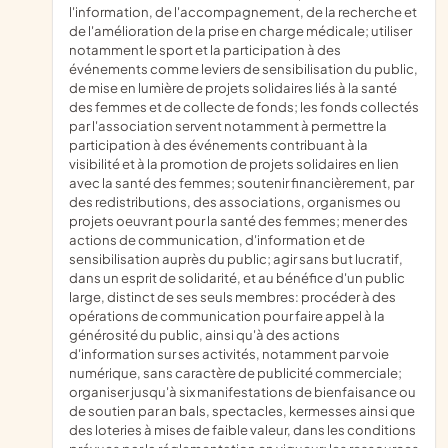
l'information, de l'accompagnement, de la recherche et
de l'amélioration de la prise en charge médicale; utiliser
notamment le sport et la participation à des
événements comme leviers de sensibilisation du public,
de mise en lumière de projets solidaires liés à la santé
des femmes et de collecte de fonds; les fonds collectés
par l'association servent notamment à permettre la
participation à des événements contribuant à la
visibilité et à la promotion de projets solidaires en lien
avec la santé des femmes; soutenir financièrement, par
des redistributions, des associations, organismes ou
projets oeuvrant pour la santé des femmes; mener des
actions de communication, d'information et de
sensibilisation auprès du public; agir sans but lucratif,
dans un esprit de solidarité, et au bénéfice d'un public
large, distinct de ses seuls membres: procéder à des
opérations de communication pour faire appel à la
générosité du public, ainsi qu'à des actions
d'information sur ses activités, notamment par voie
numérique, sans caractère de publicité commerciale;
organiser jusqu'à six manifestations de bienfaisance ou
de soutien par an bals, spectacles, kermesses ainsi que
des loteries à mises de faible valeur, dans les conditions