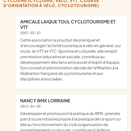
CYCLISME (CYCLISME, VÉLO, VTT, COURSE
D'ORIENTATION À VÉLO, CYCLOTOURISME)
AMICALE LAIQUE TOUL CYCLOTOURISME ET
VTT
2007-03-07
cette association a pour but de pratiquer et
d'encourager l'activité touristique à vélo en général, sur
route, en VTT et VTC. Sportive et culturelle, elle remplit
une mission éducative et sociale, contribue au
développement des liens amicaux et d'esprit d'équipe.
Son conseil d'administration décide de l'affiliation à la
fédération française de cyclotrourisme et aux
disciplines associaées.
NANCY BMX LORRAINE
2013-04-05
développer et promouvoir la pratique du BMX ; prendre
part à toute initiative propre à la pratique de ce sport ou
liée au fonctionnement du club (organisation de
rassemblements sur le sujet, contribuer à l'édition,