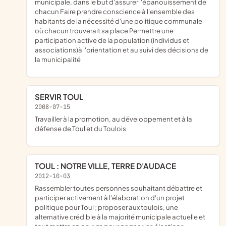
municipale, dans le but d'assurer l'épanouissement de
chacun Faire prendre conscience à l'ensemble des
habitants de la nécessité d'une politique communale
où chacun trouverait sa place Permettre une
participation active de la population (individus et
associations)à l'orientation et au suivi des décisions de
la municipalité
SERVIR TOUL
2008-07-15
travailler à la promotion, au développement et à la
défense de Toul et du Toulois
TOUL : NOTRE VILLE, TERRE D'AUDACE
2012-10-03
rassembler toutes personnes souhaitant débattre et
participer activement à l'élaboration d'un projet
politique pour Toul ; proposer aux toulois, une
alternative crédible à la majorité municipale actuelle et