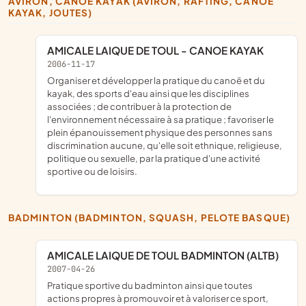
AVIRON, CANOË KAYAK (AVIRON, RAFTING, CANOË
KAYAK, JOUTES)
AMICALE LAIQUE DE TOUL - CANOE KAYAK
2006-11-17
organiser et développer la pratique du canoë et du
kayak, des sports d'eau ainsi que les disciplines
associées ; de contribuer à la protection de
l'environnement nécessaire à sa pratique ; favoriser le
plein épanouissement physique des personnes sans
discrimination aucune, qu'elle soit ethnique, religieuse,
politique ou sexuelle, par la pratique d'une activité
sportive ou de loisirs.
BADMINTON (BADMINTON, SQUASH, PELOTE BASQUE)
AMICALE LAIQUE DE TOUL BADMINTON (ALTB)
2007-04-26
pratique sportive du badminton ainsi que toutes
actions propres à promouvoir et à valoriser ce sport,