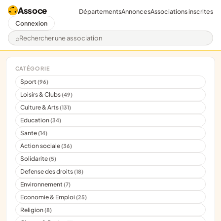
Assoce
Départements
Annonces
Associations inscrites
Connexion
Rechercher une association
CATÉGORIE
Sport
(96)
Loisirs & Clubs
(49)
Culture & Arts
(131)
Education
(34)
Sante
(14)
Action sociale
(36)
Solidarite
(5)
Defense des droits
(18)
Environnement
(7)
Economie & Emploi
(25)
Religion
(8)